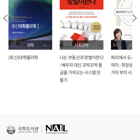
과학
사회과학
기술
(최신)대학물리학
나는 부동산과 맞벌이한다
파리에서 도시락
: 배우자 대신 꼬박꼬박 월
여자 : 최정상으로
급을 가져오는 시스템 만
가지 부의 시크릿
들기