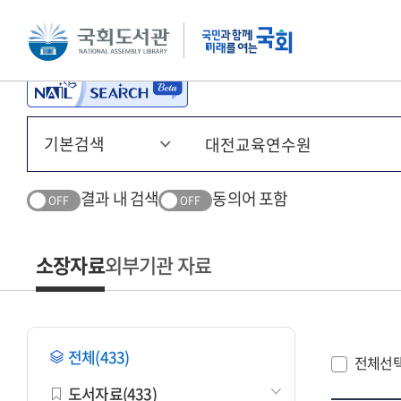
본문 바로가기
주메뉴 바로가기
결과 내 검색
동의어 포함
OFF
OFF
소장자료
외부기관 자료
전체(433)
전체선
도서자료(433)