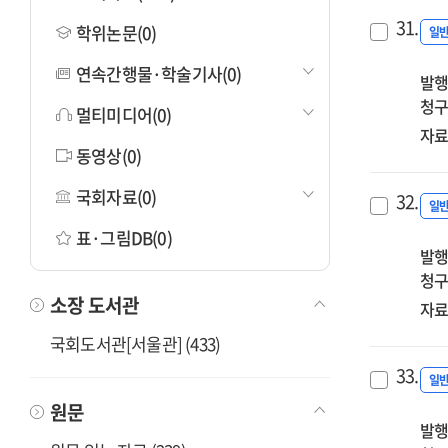
31.
학위논문(0)
일
연속간행물·학술기사(0)
발행
청구
멀티미디어(0)
자료
동영상(0)
국회자료(0)
32.
일
표·그림DB(0)
발행
청구
소장 도서관
자료
국회도서관[서울관] (433)
33.
일
원문
발행