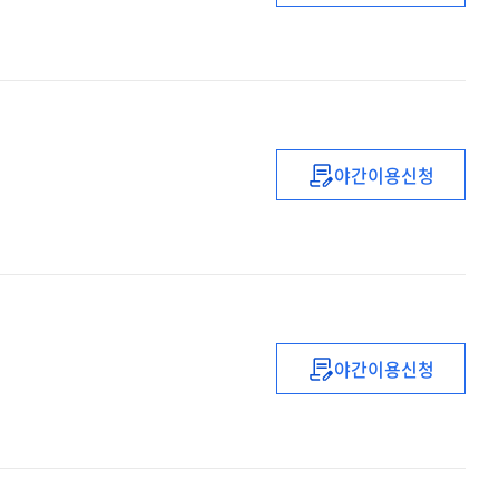
(1기)
중등
신규교사
추수
멘토링
(실행)
직무연수
야간이용신청
초등
기초학력
역량강화
직무연수
야간이용신청
(2021년)
중등
교감
자격연수