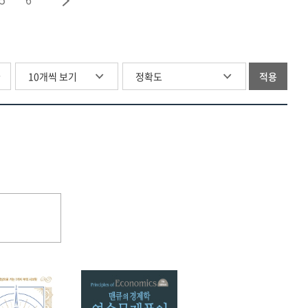
(2기)
글
적용