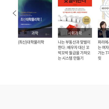
과학
사회과학
: 김호
(최신)대학물리학
나는 부동산과 맞벌이
파리에
한다 : 배우자 대신 꼬
는 여자
박꼬박 월급을 가져오
가는 7
는 시스템 만들기
릿