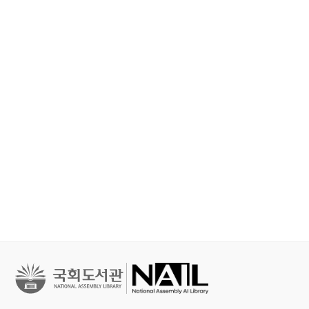
철학, 심리학
문학
문학
세이노의 가르침 : 피
홍학의 자리 : 정해연
불편한 편의점 
보다 진하게 살아라
장편소설
연 장편소설