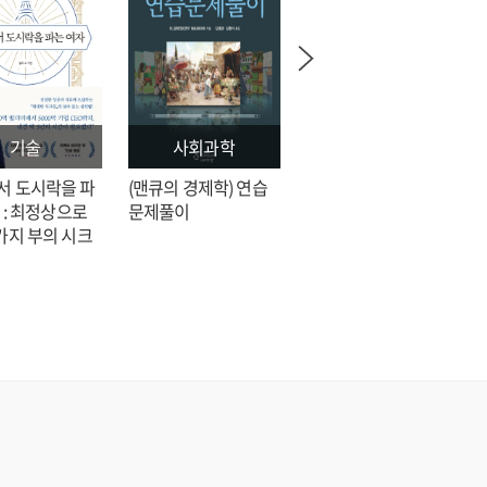
기술
사회과학
문학
서 도시락을 파
(맨큐의 경제학) 연습
전지적 독자 시점 = 싱
 : 최정상으로
문제풀이
숑 장편소설
가지 부의 시크