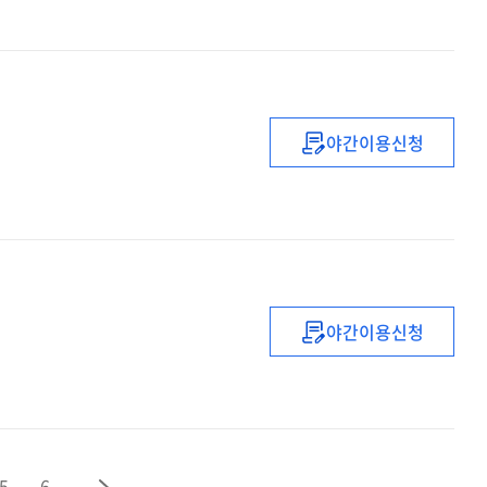
신규임용예정교
직무연수
(배움)
야간이용신청
(2021년)
중등
블렌디드
러닝
수업
직무연수
야간이용신청
(2021)
중등
복직
(예정)
교사
직무연수
5
6