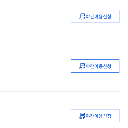
야간이용신청
(2021)
초등
블렌디드
러닝
수업
직무연수
야간이용신청
(2021년)
연수과정
기획력
강화
직무연수
(1기)
야간이용신청
(2021)
초등