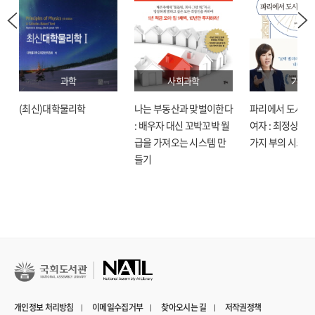
과학
사회과학
기술
(최신)대학물리학
나는 부동산과 맞벌이한다
파리에서 도시락
: 배우자 대신 꼬박꼬박 월
여자 : 최정상으로
급을 가져오는 시스템 만
가지 부의 시크릿
들기
개인정보 처리방침
이메일수집거부
찾아오시는 길
저작권정책