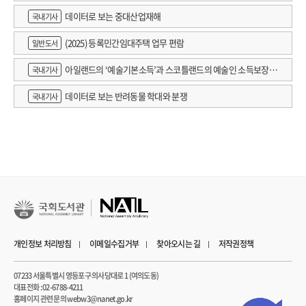
데이터로 보는 중대산업재해
국내기사
(2025) 등록민간임대주택 업무 편람
일반도서
아일랜드의 ‘예술기본소득’과 스코틀랜드의 예술인 소득보장정
국내기사
책 논의
데이터로 보는 반려동물 학대와 분쟁
국내기사
개인정보 처리방침
이메일수집거부
찾아오시는 길
저작권정책
07233 서울특별시 영등포구 의사당대로 1 (여의도동)
대표전화 : 02-6788-4211
홈페이지 관련 문의 webw3@nanet.go.kr