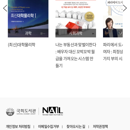
과학
사회과학
기술
(최신)대학물리학
나는 부동산과 맞벌이한다
파리에서 도시락
: 배우자 대신 꼬박꼬박 월
여자 : 최정상으로
급을 가져오는 시스템 만
가지 부의 시크릿
들기
개인정보 처리방침
이메일수집거부
찾아오시는 길
저작권정책