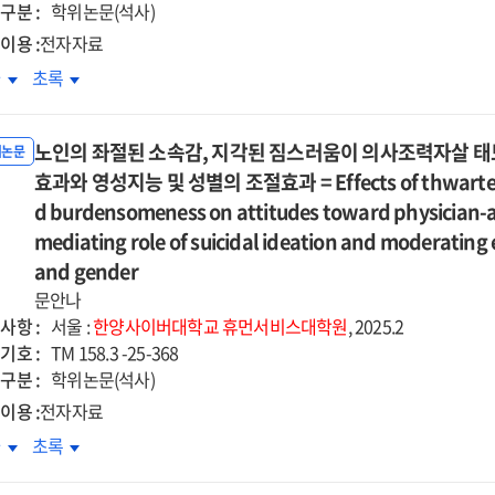
향
영향
구분 :
eptance
acceptance
학위논문(석사)
:
d
and
이용 :
전자자료
모의
부모의
mmitment
commitment
심상담자의
초심상담자의
차
초록
서조절곤란과
정서조절곤란과
rapy
therapy
착외상이
애착외상이
정적
부정적
for
업동맹에
작업동맹에
육행동의
양육행동의
rtile
infertile
노인의 좌절된 소속감, 지각된 짐스러움이 의사조력자살 태도
치는
미치는
위논문
차적
순차적
men
women
향
효과와 영성지능 및 성별의 조절효과 = Effects of thwarted b
영향
개효과
매개효과
:
:
d burdensomeness on attitudes toward physician-assi
=
a
화,
정신화,
mediating role of suicidal ideation and moderating ef
ergenerational
Intergenerational
ntitative
quantitative
자비,
자기자비,
cts
and gender
effects
d
and
감능력의
공감능력의
of
문안나
litative
qualitative
개효과
매개효과
ents'
parents'
사항 :
서울 :
한양사이버대학교
휴먼서비스대학원
, 2025.2
lysis
analysis
=
ldhood
childhood
기호 :
TM 158.3 -25-368
for
e
The
achment
attachment
구분 :
학위논문(석사)
men
women
ct
effect
auma
trauma
lying
applying
이용 :
전자자료
of
on
the
인의
노인의
차
ice
초록
novice
ldren's
children's
roTechnology
NaProTechnology
절된
좌절된
nselors'
counselors'
avioral
behavioral