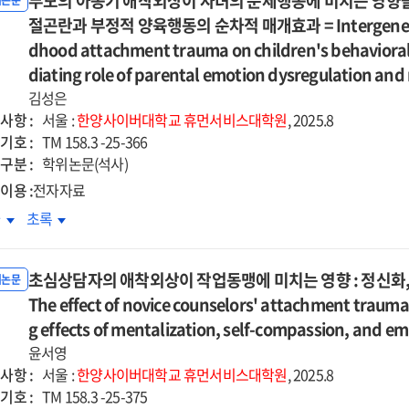
부모의 아동기 애착외상이 자녀의 문제행동에 미치는 영향을 
라인
온라인
위논문
ilience
resilience
ct
effect
단상담
절곤란과 부정적 양육행동의 순차적 매개효과 = Intergenerationa
집단상담
=
of
과
효과
dhood attachment trauma on children's behavioral
달장애
발달장애
ection
rejection
:
동
diating role of parental emotion dysregulation and
아동
itivity
sensitivity
프로임신법
나프로임신법
머니의
어머니의
김성은
d
and
용
적용
육
양육
사항 :
서울 :
한양사이버대학교
휴먼서비스대학원
, 2025.8
self
성을
여성을
트레스와
스트레스와
기호 :
TM 158.3 -25-366
encing
silencing
상으로
대상으로
리적
심리적
구분 :
학위논문(석사)
한
장
성장
이용 :
전자자료
적
양적
:
모의
부모의
차
초록
·
사와
감사와
동기
아동기
적
질적
복탄력성의
회복탄력성의
착외상이
애착외상이
석
분석
절된
조절된
초심상담자의 애착외상이 작업동맹에 미치는 영향 : 정신화,
녀의
자녀의
위논문
=
절효과
조절효과
제행동에
The effect of novice counselors' attachment trauma
문제행동에
ectiveness
Effectiveness
치는
미치는
g effects of mentalization, self-compassion, and em
of
향을
영향을
up-
윤서영
group-
한
통한
사항 :
ed
based
서울 :
한양사이버대학교
휴먼서비스대학원
, 2025.8
대간
세대간
기호 :
ine
online
TM 158.3 -25-375