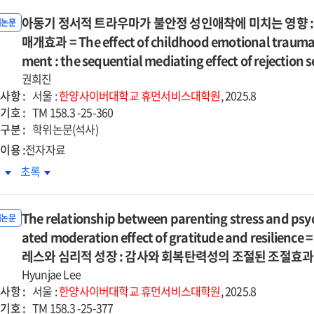
아동기 정서적 트라우마가 불안정 성인애착에 미치는 영향 
위논문
매개효과 = The effect of childhood emotional trauma 
ment : the sequential mediating effect of rejection se
권희진
사항 :
서울 :
한양사이버대학교
휴먼서비스대학원
, 2025.8
기호 :
TM 158.3 -25-360
구분 :
학위논문(석사)
이용 :
전자자료
동기
아동기
차
초록
서적
정서적
라우마가
트라우마가
The relationship between parenting stress and psy
안정
불안정
위논문
인애착에
ated moderation effect of gratitude and resil
성인애착에
치는
미치는
레스와 심리적 성장 : 감사와 회복탄력성의 조절된 조절효과
향
영향
Hyunjae Lee
:
사항 :
서울 :
한양사이버대학교
휴먼서비스대학원
, 2025.8
절민감성과
거절민감성과
기호 :
TM 158.3 -25-377