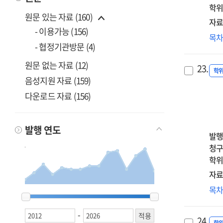
자
학위
원문 있는 자료 (160)
순
자료
매
- 이용가능 (156)
Th
목
=
- 협정기관방문 (4)
rel
Th
be
effe
원문 없는 자료 (12)
23.
par
학
of
음성지원 자료 (159)
stre
chi
다운로드 자료 (156)
an
emo
psy
tr
gro
on
발행 연도
:
발행
the
the
청구
ins
mo
학위
adu
mod
att
자료
effe
:
난
목
of
2012
2012
2013
2013
2014
2014
2015
2015
2016
2016
2017
2017
2018
2018
2019
2019
2020
2020
2021
2021
2022
2022
2023
2023
2024
2024
2025
2025
2026
2026
the
여
gra
seq
수
-
an
med
24.