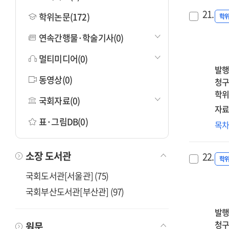
21.
학위논문(172)
학
연속간행물·학술기사(0)
멀티미디어(0)
발행
동영상(0)
청구
학위
국회자료(0)
자료
표·그림DB(0)
아
목
정
트
소장 도서관
22.
불
학
성
국회도서관[서울관] (75)
미
국회부산도서관[부산관] (97)
영
:
발행
거
청구
원문