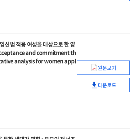
=
parenting
relationship
of
The
stress
between
childhood
effect
and
parenting
emotional
of
psychological
stress
trauma
childhood
growth
and
on
emotional
:
psychological
the
임신법 적용 여성을 대상으로 한 양
trauma
the
growth
insecure
acceptance and commitment th
on
moderated
:
adult
the
itative analysis for women appl
moderation
the
attachment
insecure
원문보기
effect
난임
moderated
:
adult
of
여성들의
moderation
the
attachment
gratitude
다운로드
수용전념치료
effect
sequential
난임
:
and
온라인
of
mediating
여성들의
the
resilience
집단상담
gratitude
effect
수용전념치료
sequential
=
효과
and
of
온라인
mediating
발달장애
:
resilience
rejection
집단상담
effect
아동
나프로임신법
=
sensitivity
효과
of
어머니의
적용
발달장애
and
:
rejection
양육
여성을
아동