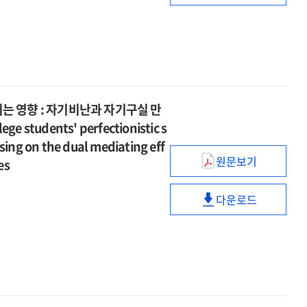
effects
관계
assisted
=
명확성과
toward
of
:
suicide
The
저장행동의
physician-
pet
자기-
in
effects
관계
assisted
loss
물건
the
of
:
suicide
bereavement
융합과
elderly
pet
자기-
in
on
불안정
:
loss
물건
the
prolonged
물건
mediating
 영향 : 자기비난과 자기구실 만
bereavement
융합과
elderly
grief
애착의
role
on
students' perfectionistic s
불안정
:
:
순차적
of
prolonged
물건
sing on the dual mediating eff
mediating
sequential
매개효과
suicidal
grief
원문보기
애착의
role
es
대학생의
mediation
및
ideation
:
순차적
of
완벽주의적
of
외로움의
and
sequential
매개효과
suicidal
다운로드
자기제시
negative
조절된
moderating
대학생의
mediation
및
ideation
성향이
grief
매개효과
effects
완벽주의적
of
외로움의
and
학업지연행동에
cognition
=
of
자기제시
negative
조절된
moderating
미치는
and
Self-
spiritual
성향이
grief
매개효과
effects
영향
intrusive
concept
intelligence
학업지연행동에
cognition
=
of
:
rumination
clarity
and
미치는
and
Self-
spiritual
자기비난과
and
gender
영향
intrusive