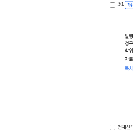
조
grie
30.
mod
성
학
매
cog
effe
학
=
an
of
미
Self
int
spir
영
con
rum
int
:
발행
clar
an
자
청구
an
gen
자
학위
hoa
만
beh
자료
전
:
핵
목
이
the
외
효
seri
후
중
mo
성
=
med
미
Th
of
영
effe
self
:
of
obj
자기
col
fus
침
전체선
stu
ins
반추