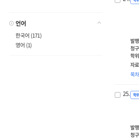
온
학
res
effe
집
=
of
효
발
rej
언어
:
아
sens
나
어
한국어 (171)
an
적
양
발행
self
영어 (1)
여
스
청구
sil
대
심
학위
한
성
자료
양
:
부
목
·
감
아
질
회
애
분
조
25.
자
학
=
조
문
Eff
미
of
영
gro
통
발행
bas
세
청구
onl