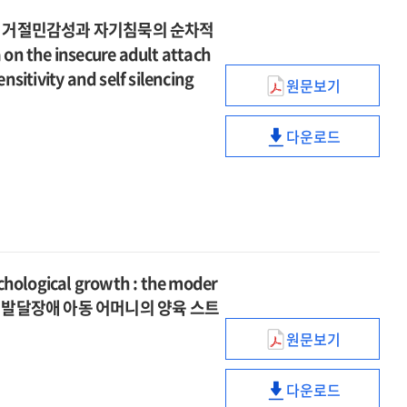
: 거절민감성과 자기침묵의 순차적
on the insecure adult attach
nsitivity and self silencing
원문보기
아동기
정서적
다운로드
트라우마가
아동기
불안정
정서적
성인애착에
트라우마가
미치는
불안정
영향
성인애착에
:
미치는
거절민감성과
영향
chological growth : the moder
자기침묵의
:
ience = 발달장애 아동 어머니의 양육 스트
순차적
거절민감성과
매개효과
원문보기
자기침묵의
The
=
순차적
relationship
The
매개효과
다운로드
between
The
effect