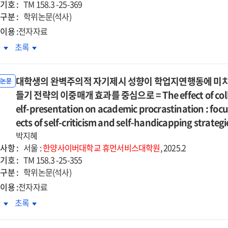
기호 :
d
and
TM 158.3 -25-369
습적
침습적
구분 :
ceived
perceived
학위논문(석사)
추의
반추의
rdensomeness
burdensomeness
이용 :
전자자료
차매개효과
순차매개효과
on
기개념
자기개념
차
초록
=
itudes
attitudes
확성과
명확성과
e
The
ard
toward
장행동의
저장행동의
cts
effects
sician-
physician-
대학생의 완벽주의적 자기제시 성향이 학업지연행동에 미치는
계
관계
위논문
of
isted
assisted
들기 전략의 이중매개 효과를 중심으로 = The effect of college 
:
pet
cide
suicide
-
자기-
elf-presentation on academic procrastination : focu
s
loss
in
건
물건
eavement
ects of self-criticism and self-handicapping strategi
bereavement
the
합과
융합과
on
박지혜
erly
elderly
안정
불안정
longed
prolonged
사항 :
서울 :
한양사이버대학교
휴먼서비스대학원
, 2025.2
:
건
물건
f
grief
기호 :
TM 158.3 -25-355
iating
mediating
착의
애착의
:
구분 :
학위논문(석사)
e
role
차적
순차적
uential
sequential
이용 :
전자자료
of
개효과
매개효과
iation
mediation
cidal
suicidal
학생의
대학생의
차
초록
및
of
ation
ideation
벽주의적
완벽주의적
로움의
외로움의
ative
negative
d
and
기제시
자기제시