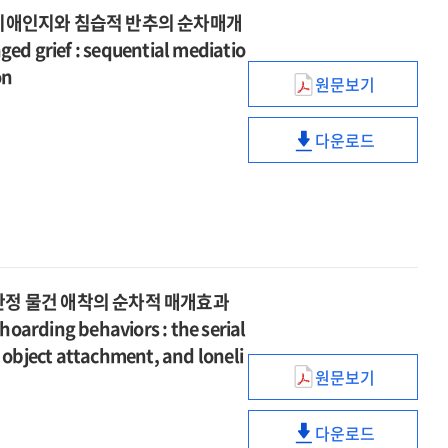
:
of
mediating
미치는
mediating
alliance
 비애인지와 침습적 반추의 순차매개
자살사고의
parental
effects
영향
role
:
ed grief : sequential mediatio
매개효과와
emotion
of
:
of
mediating
on
영성지능
dysregulation
mentalization,
원문보기
자살사고의
parental
effects
반려동물의
및
and
self-
매개효과와
emotion
of
사별로
성별의
negative
compassion,
영성지능
dysregulation
mentalization,
다운로드
인한
조절효과
parenting
반려동물의
and
및
and
self-
애도와
=
behavior
사별로
empathic
성별의
negative
compassion,
지속
Effects
인한
ability
조절효과
parenting
and
비애의
of
애도와
=
behavior
empathic
관계
thwarted
지속
Effects
ability
:
belongingness
비애의
of
부정적
and
관계
안정 물건 애착의 순차적 매개효과
thwarted
비애인지와
perceived
:
belongingness
rding behaviors : the serial
침습적
burdensomene
부정적
and
 object attachment, and loneli
반추의
on
비애인지와
perceived
원문보기
순차매개효과
자기개념
attitudes
침습적
burdensomene
=
명확성과
toward
반추의
on
The
다운로드
저장행동의
physician-
순차매개효과
자기개념
attitudes