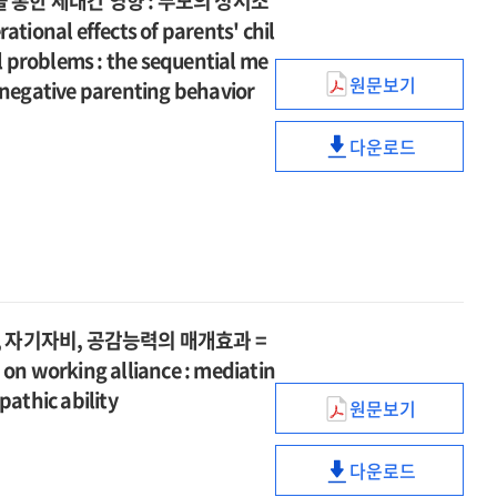
통한 세대간 영향 : 부모의 정서조
self
나프로임신법
sensitivity
스트레스와
대상으로
어머니의
silencing
l effects of parents' chil
적용
and
심리적
한
양육
여성을
 problems : the sequential me
self
성장
양적
스트레스와
원문보기
대상으로
 negative parenting behavior
silencing
부모의
:
·
심리적
한
아동기
감사와
질적
성장
양적
다운로드
애착외상이
회복탄력성의
분석
부모의
:
·
자녀의
조절된
=
아동기
감사와
질적
문제행동에
조절효과
Effectiveness
애착외상이
회복탄력성의
분석
미치는
of
자녀의
조절된
=
영향을
group-
문제행동에
조절효과
Effectiveness
통한
based
미치는
of
세대간
online
영향을
group-
영향
 자기자비, 공감능력의 매개효과 =
acceptance
통한
based
:
 on working alliance : mediatin
and
세대간
online
부모의
commitment
영향
pathic ability
acceptance
원문보기
정서조절곤란과
초심상담자의
therapy
:
and
부정적
애착외상이
for
부모의
commitment
양육행동의
다운로드
작업동맹에
infertile
정서조절곤란과
초심상담자의
therapy
순차적