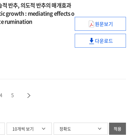
concept
intelligence
자기구실
습적 반추, 의도적 반추의 매개효과
hoarding
:
rumination
clarity
and
만들기
tic growth : mediating effects o
behaviors
자기비난과
and
gender
전략의
:
자기구실
ate rumination
hoarding
원문보기
이중매개
핵심신념붕괴가
the
만들기
behaviors
효과를
외상
serial
전략의
:
중심으로
다운로드
후
moderated
이중매개
핵심신념붕괴가
the
=
성장에
mediation
효과를
외상
serial
The
미치는
of
중심으로
후
moderated
effect
영향
self-
=
성장에
mediation
of
:
object
The
미치는
of
college
자기노출,
fusion,
effect
영향
self-
students'
침습적
insecure
of
:
object
perfectionistic
반추,
object
college
자기노출,
4
5
fusion,
self-
의도적
attachment,
students'
침습적
insecure
presentation
반추의
and
perfectionistic
반추,
object
on
매개효과
loneliness
self-
의도적
attachment,
academic
=
presentation
반추의
and
procrastinatio
The
글
on
적용
매개효과
loneliness
: