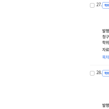
소속
att
pro
27.
지
학
tr
:
짐
on
the
의
wor
seq
태
all
med
미
:
발행
rol
영
med
청구
of
:
effe
학위
par
자
of
자료
em
매
men
dys
반
목
영
self
an
사
및
com
neg
인
성
an
28.
par
애
학
조
emp
beh
지
=
abil
비
Effe
관
of
:
thw
부
발행
bel
비