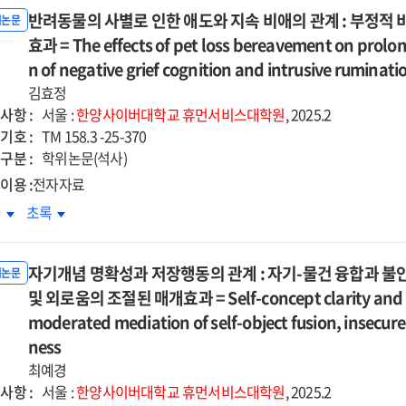
감,
소속감,
achment
attachment
blems
problems
반려동물의 사별로 인한 애도와 지속 비애의 관계 : 부정적
각된
지각된
위논문
auma
trauma
:
스러움이
효과 = The effects of pet loss bereavement on prolong
짐스러움이
on
the
사조력자살
의사조력자살
king
n of negative grief cognition and intrusive ruminati
working
uential
sequential
도에
태도에
iance
alliance
김효정
iating
mediating
치는
미치는
:
사항 :
서울 :
한양사이버대학교
휴먼서비스대학원
, 2025.2
e
role
향
영향
iating
mediating
기호 :
TM 158.3 -25-370
of
:
cts
effects
구분 :
학위논문(석사)
ental
parental
살사고의
자살사고의
of
이용 :
전자자료
otion
emotion
개효과와
매개효과와
talization,
mentalization,
regulation
dysregulation
려동물의
반려동물의
차
초록
성지능
영성지능
-
self-
d
and
별로
사별로
및
passion,
compassion,
ative
negative
한
인한
별의
성별의
d
and
enting
자기개념 명확성과 저장행동의 관계 : 자기-물건 융합과 불
parenting
도와
애도와
위논문
절효과
조절효과
athic
empathic
avior
behavior
속
및 외로움의 조절된 매개효과 = Self-concept clarity and hoa
지속
=
ity
ability
애의
비애의
moderated mediation of self-object fusion, insecure
cts
Effects
계
관계
ness
of
:
arted
최예경
thwarted
정적
부정적
사항 :
ongingness
belongingness
서울 :
한양사이버대학교
휴먼서비스대학원
, 2025.2
애인지와
비애인지와