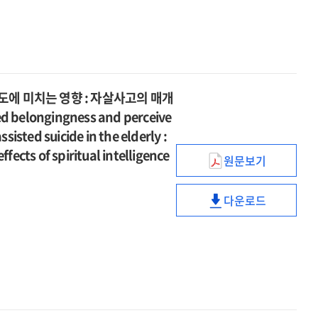
미치는
women
부정적
애착외상이
for
매개효과
영향
:
양육행동의
작업동맹에
infertile
=
:
a
순차적
미치는
women
Intergeneratio
정신화,
quantitative
매개효과
영향
:
effects
자기자비,
and
=
:
a
of
공감능력의
qualitative
Intergeneratio
정신화,
quantitative
에 미치는 영향 : 자살사고의 매개
parents'
매개효과
analysis
effects
자기자비,
and
elongingness and perceive
childhood
=
for
of
공감능력의
qualitative
sted suicide in the elderly :
attachment
The
women
parents'
매개효과
analysis
trauma
fects of spiritual intelligence
effect
applying
childhood
원문보기
=
for
노인의
on
of
the
attachment
The
women
좌절된
children's
novice
NaProTechnol
trauma
effect
applying
다운로드
소속감,
behavioral
counselors'
노인의
on
of
the
지각된
problems
attachment
좌절된
children's
novice
NaProTechnol
짐스러움이
:
trauma
소속감,
behavioral
counselors'
의사조력자살
the
on
지각된
problems
attachment
태도에
sequential
working
짐스러움이
:
trauma
미치는
mediating
alliance
의사조력자살
the
on
영향
role
:
태도에
sequential
working