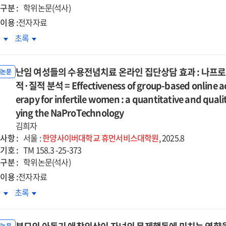
기침묵의
자기침묵의
구분 :
학위논문(석사)
차적
순차적
이용 :
전자자료
개효과
매개효과
e
The
차
초록
=
ationship
relationship
e
The
tween
between
ct
effect
난임 여성들의 수용전념치료 온라인 집단상담 효과 : 나프로
enting
parenting
위논문
of
ss
적·질적 분석 = Effectiveness of group-based online 
stress
ldhood
childhood
d
and
erapy for infertile women : a quantitative and qual
tional
emotional
chological
psychological
ying the NaProTechnology
auma
trauma
wth
growth
김희자
on
:
사항 :
the
서울 :
한양사이버대학교
휴먼서비스대학원
, 2025.8
the
기호 :
ecure
insecure
TM 158.3 -25-373
derated
moderated
구분 :
lt
adult
학위논문(석사)
eration
moderation
achment
attachment
이용 :
전자자료
ct
effect
:
임
난임
차
초록
of
the
성들의
여성들의
titude
gratitude
uential
sequential
용전념치료
수용전념치료
d
and
iating
mediating