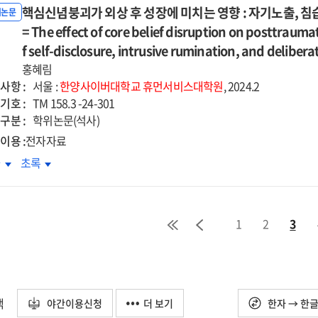
절된
조절된
f
grief
erating
핵심신념붕괴가 외상 후 성장에 미치는 영향 : 자기노출, 침
moderating
향이
성향이
위논문
개효과
매개효과
nition
cognition
cts
effects
업지연행동에
= The effect of core belief disruption on posttrauma
학업지연행동에
=
d
and
of
치는
미치는
f self-disclosure, intrusive rumination, and deliber
-
Self-
rusive
intrusive
itual
spiritual
향
영향
cept
홍혜림
concept
ination
rumination
elligence
intelligence
:
사항 :
ity
clarity
서울 :
한양사이버대학교
휴먼서비스대학원
, 2024.2
d
and
기비난과
자기비난과
기호 :
d
and
TM 158.3 -24-301
der
gender
기구실
자기구실
구분 :
rding
hoarding
학위논문(석사)
들기
만들기
aviors
behaviors
이용 :
전자자료
략의
전략의
:
심신념붕괴가
핵심신념붕괴가
차
초록
중매개
이중매개
the
상
외상
과를
효과를
al
serial
후
심으로
중심으로
derated
moderated
장에
성장에
=
iation
mediation
1
2
3
치는
미치는
e
The
of
향
영향
ct
effect
-
self-
:
of
ect
object
노출,
자기노출,
lege
college
ion,
fusion,
습적
침습적
택
dents'
students'
야간이용신청
더 보기
한자 → 한
ecure
insecure
,
반추,