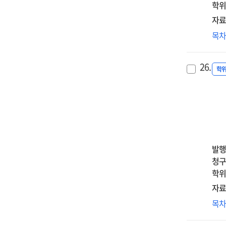
영
학위
acc
:
an
자료
부
co
초
목
정
the
애
부
for
작
양
infe
26.
미
학
순
wo
영
매
:
:
=
a
정신
Int
qua
자기
effe
an
공
of
qua
매
par
발행
ana
=
chi
청구
for
Th
att
학위
wo
effe
tr
app
자료
of
on
the
노
목
nov
chi
NaP
좌
cou
beh