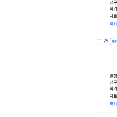
청구
an
침
학위
per
반
bu
자료
순
on
자
목
=
att
명
Th
tow
저
effe
phy
29.
관
학
of
ass
:
pet
sui
자기
los
in
물
ber
the
융
on
eld
불
pro
발행
:
물
grie
청구
med
애
:
학위
rol
순
seq
자료
of
매
med
sui
대
목
및
of
ide
완
외
neg
an
자