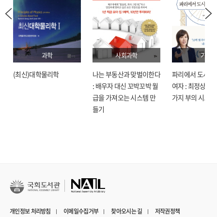
과학
사회과학
기술
(최신)대학물리학
나는 부동산과 맞벌이한다
파리에서 도시락
: 배우자 대신 꼬박꼬박 월
여자 : 최정상으로
급을 가져오는 시스템 만
가지 부의 시크릿
들기
개인정보 처리방침
이메일수집거부
찾아오시는 길
저작권정책