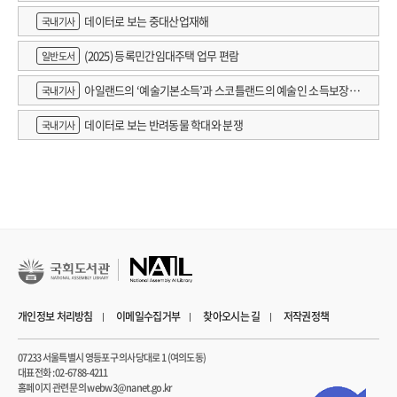
데이터로 보는 중대산업재해
국내기사
(2025) 등록민간임대주택 업무 편람
일반도서
아일랜드의 ‘예술기본소득’과 스코틀랜드의 예술인 소득보장정
국내기사
책 논의
데이터로 보는 반려동물 학대와 분쟁
국내기사
개인정보 처리방침
이메일수집거부
찾아오시는 길
저작권정책
07233 서울특별시 영등포구 의사당대로 1 (여의도동)
대표전화 : 02-6788-4211
홈페이지 관련 문의 webw3@nanet.go.kr