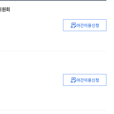
육위원회
야간이용신청
주요업무
보고자료
:
제410회
국회
(정기회)
국정감사
교육위원회
야간이용신청
주요업무
보고자료
:
제403회
국회
(임시회)