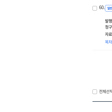
학
60.
교
일
방
발행
청구
자료
디
목
기
사
(SE
활
사
및
모
탐
전체선