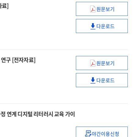
자료]
교육위원회
원문보기
대학도서관의
디지털
다운로드
리터러시
대학도서관의
교육
디지털
분석
리터러시
및
교육
발전방안
분석
연구 [전자자료]
원문보기
[전자자료]
및
대학도서관
발전방안
연도별
다운로드
[전자자료]
시행계획
대학도서관
분석
연도별
및
시행계획
지속가능한
분석
서비스
및
과정 연계 디지털 리터러시 교육 가이
사례
지속가능한
연구
서비스
[전자자료]
야간이용신청
사례
디지털