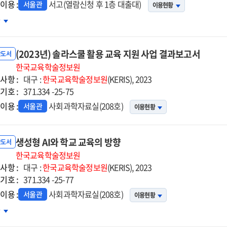
이용 :
서고(열람신청 후 1층 대출대)
서울관
이용현황
중등
차
·SW교육을
한
(2023년) 솔라스쿨 활용 교육 지원 사업 결과보고서
의적
반도서
험활동
한국교육학술정보원
사항 :
육과정
대구 :
한국교육학술정보원
(KERIS), 2023
기호 :
계
371.334 -25-75
이용 :
사회과학자료실(208호)
서울관
이용현황
영방안
·SW교육
생성형 AI와 학교 교육의 방향
반도서
한국교육학술정보원
사항 :
대구 :
한국교육학술정보원
(KERIS), 2023
기호 :
371.334 -25-77
영가이드
이용 :
사회과학자료실(208호)
서울관
이용현황
성형
차
와