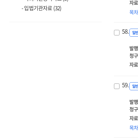
자료
- 입법기관자료 (32)
초
목
AI
위
58.
창
일
체
발행
교
청구
설
및
자료
운
:
59.
AI
일
창
·
발행
체
청구
운
자료
생
목
AI