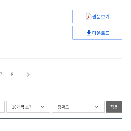
방향
원문보기
디지털
기반
다운로드
사회정서학습
디지털
(SEL)
기반
활용
사회정서학습
사례
(SEL)
및
활용
모델
사례
7
8
탐색
및
모델
탐색
글
적용