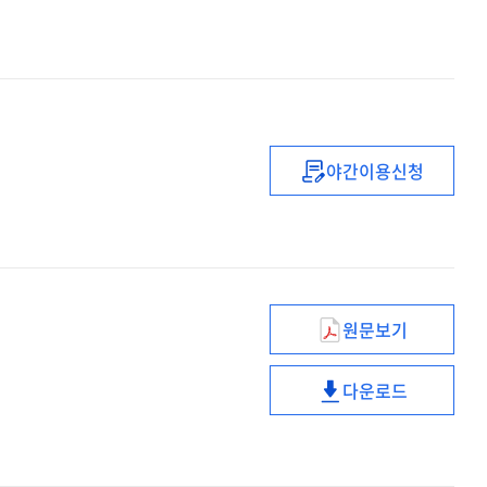
AI·SW교육을
체험활동
위한
교육과정
창의적
설계
체험활동
및
교육과정
운영방안
설계
:
및
야간이용신청
AI·SW교육
(2023년)
운영방안
창
솔라스쿨
:
·
활용
AI·SW교육
체
교육
창
운영가이드
지원
·
사업
체
원문보기
결과보고서
생성형
운영가이드
AI와
다운로드
학교
생성형
교육의
AI와
방향
학교
교육의