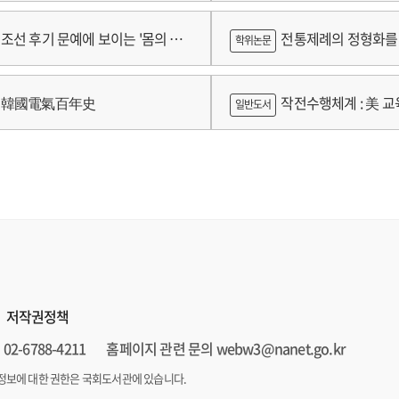
 2024년 건강보험연구원 정규연구
람
조선 후기 문예에 보이는 '몸의 욕
전통제례의 정형화를 
학위논문
 양상 연구
가제를 중심으로
韓國電氣百年史
작전수행체계 : 美 교육
일반도서
저작권정책
02-6788-4211
홈페이지 관련 문의 webw3@nanet.go.kr
정보에 대한 권한은 국회도서관에 있습니다.