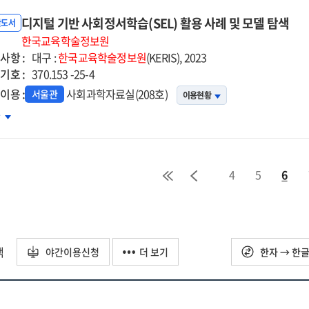
교
디지털 기반 사회정서학습(SEL) 활용 사례 및 모델 탐색
육의
반도서
향
한국교육학술정보원
사항 :
대구 :
한국교육학술정보원
(KERIS), 2023
기호 :
370.153 -25-4
이용 :
사회과학자료실(208호)
서울관
이용현황
지털
차
반
회정서학습
L)
4
5
6
용
례
델
색
택
야간이용신청
더 보기
한자 → 한