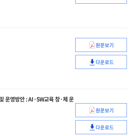
연구
리터러시
[전자자료]
구성체계
및
교과별
성취기준
연계
원문보기
에듀테크
:
R&D
교육과정
다운로드
지원센터
에듀테크
연계
활성화
R&D
디지털
방안
지원센터
리터러시
활성화
교육
방안
가이드라인
 운영방안 : AI·SW교육 창·체 운
개발
연구
원문보기
초중등
별책본
AI·SW교육을
다운로드
위한
초중등
창의적