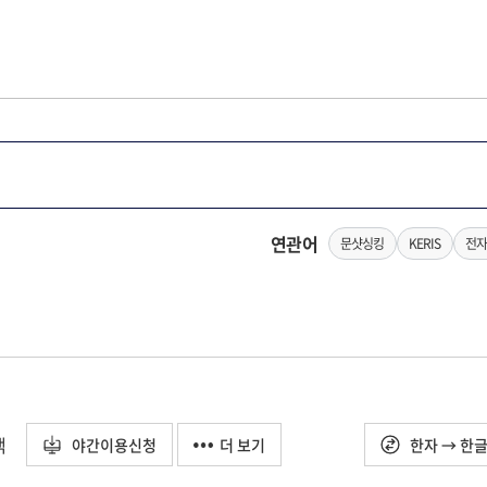
연관어
문샷싱킹
KERIS
전자
택
야간이용신청
더 보기
한자 → 한