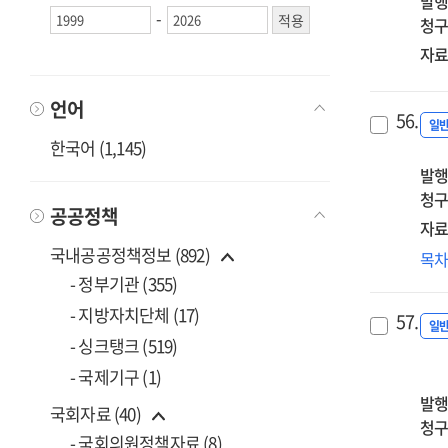
발행
-
사
청구
연
자료
[전
언어
56.
일
한국어 (1,145)
발행
청구
공공정책
자료
국내공공정책정보 (892)
에
목
R&
- 정부기관 (355)
지
- 지방자치단체 (17)
57.
활
일
- 싱크탱크 (519)
방
- 국제기구 (1)
발행
국회자료 (40)
청구
- 국회의원정책자료 (8)