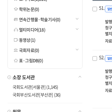
51.
학위논문(0)
일
연속간행물·학술기사(0)
발행
청구
멀티미디어(18)
별치
동영상(1)
자료
국회자료(0)
52.
일
표·그림DB(0)
발행
소장 도서관
청구
별치
국회도서관[서울관] (1,145)
자료
국회부산도서관[부산관] (36)
원문