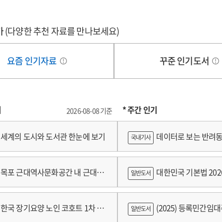
가
(다양한 추천 자료를 만나보세요)
요즘 인기자료
꾸준 인기도서
기
* 주간 인기
2026-08-08 기준
세계의 도시와 도서관 한눈에 보기
데이터로 보는 반려동
국내기사
쟁
목포 근대역사문화공간 내 근대건
대한민국 기본법 202
일반도서
 기록화보고서
한국 장기요양 노인 코호트 1차 추
(2025) 등록민간임
일반도서