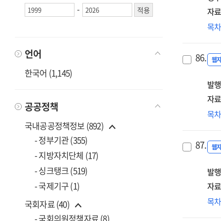
-
자료
취
목
학
에
언어
86.
콘
웹
지
한국어 (1,145)
발행
사
운
자료
공공정책
만
Lea
목
분
Imp
국내공공정책정보 (892)
20
- 정부기관 (355)
87.
워
웹
- 지방자치단체 (17)
이
- 싱크탱크 (519)
발행
에
표
- 국제기구 (1)
자료
[전
(20
목
국회자료 (40)
디
- 국회의원정책자료 (8)