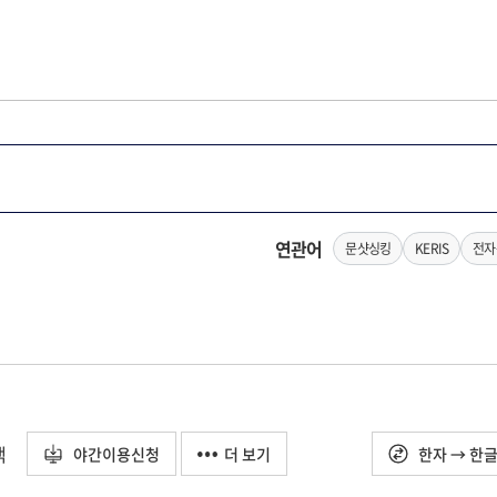
연관어
문샷싱킹
KERIS
전자
택
야간이용신청
더 보기
한자 → 한