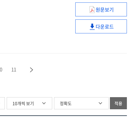
중등학교
초
원문보기
디지털전환
대학의
·
실태조사
메타버스
중등학교
및
다운로드
활용
디지털전환
대학의
초
실태조사
메타버스
·
및
활용
중학생
초
디지털
·
리터러시
중학생
수준
0
11
디지털
측정
리터러시
연구
수준
주요
측정
결과
연구
글
적용
주요
결과