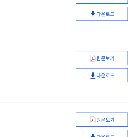
연구
학생
[전자자료]
다운로드
에듀테크
취약계층
콘텐츠
학생
지원
에듀테크
사업의
콘텐츠
교육적
지원
효과
사업의
원문보기
분석
교육적
에듀테크
효과
소프트랩
다운로드
분석
공간
에듀테크
활용
소프트랩
모델
공간
개발
활용
모델
개발
원문보기
취약계층
학생
다운로드