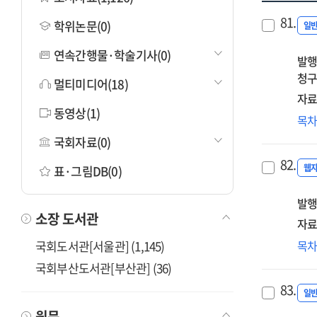
81.
학위논문(0)
일
연속간행물·학술기사(0)
발행
청구
멀티미디어(18)
자료
동영상(1)
수
목
사
국회자료(0)
분
82.
통
웹
표·그림DB(0)
에
발행
활
소장 도서관
교
자료
·
교
국회도서관[서울관] (1,145)
목
학
분
국회부산도서관[부산관] (36)
모
온
개
83.
미
일
연
빅
원문