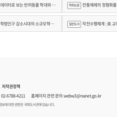
술개발 최종보고서
람
데이터로 보는 반려동물 학대와 분
전통제례의 정형화를 
학위논문
가제를 중심으로
학령인구 감소시대의 소규모학교
작전수행체계 : 美 교육
일반도서
향과 과제
저작권정책
02-6788-4211
홈페이지 관련 문의 webw3@nanet.go.kr
정보에 대한 권한은 국회도서관에 있습니다.