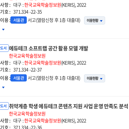
사항 :
석
대구 :
한국교육학술정보원
(KERIS), 2022
기호 :
구
371.334 -22-35
자자료]
이용 :
서고(열람신청 후 1층 대출대)
서울관
이용현황
약계층
차
생
듀테크
에듀테크 소프트랩 공간 활용 모델 개발
텐츠
반도서
원
한국교육학술정보원
사항 :
업의
대구 :
한국교육학술정보원
(KERIS), 2022
기호 :
육적
371.334 -22-37
과
이용 :
서고(열람신청 후 1층 대출대)
서울관
이용현황
석
듀테크
차
프트랩
간
취약계층 학생 에듀테크 콘텐츠 지원 사업 운영 만족도 분석
용
반도서
델
한국교육학술정보원
사항 :
발
대구 :
한국교육학술정보원
(KERIS), 2022
기호 :
371.334 -22-36