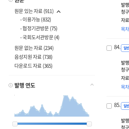
발행
분
원문 있는 자료 (911)
청구
연
[전
- 이용가능 (832)
자료
- 협정기관방문 (75)
취
목
학
- 국회도서관방문 (4)
에
84.
원문 없는 자료 (234)
콘
일
지
음성지원 자료 (738)
발행
사
다운로드 자료 (365)
청구
교
효
자료
분
발행 연도
에
목
소
공
85.
활
일
모
발행
개
1999
1999
2000
2000
2001
2001
2002
2002
2003
2003
2004
2004
2005
2005
2006
2006
2007
2007
2008
2008
2009
2009
2010
2010
2011
2011
2012
2012
2013
2013
2014
2014
2015
2015
2016
2016
2017
2017
2018
2018
2019
2019
2020
2020
2021
2021
2022
2022
2023
2023
2024
2024
2025
2025
2026
2026
청구