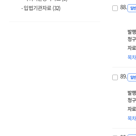
교
88.
- 입법기관자료 (32)
인
일
및
학
디
발행
역
청구
현
자료
[전
(20
목
:
디
인
교
리
89.
인
일
및
발행
학
청구
디
역
자료
현
정
목
:
에
인
(앱)