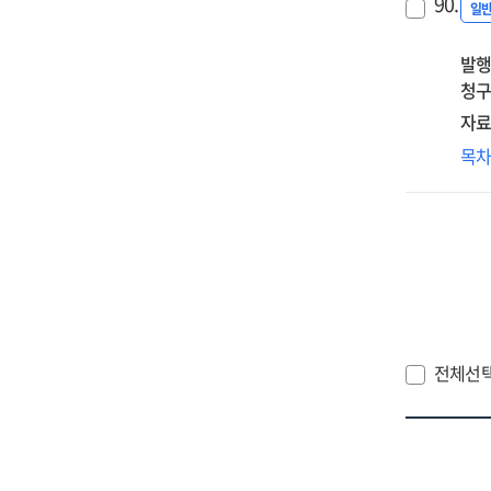
리
90.
기
일
:
분
20
발행
초
청구
·
자료
중
대
목
디
메
실
활
및
초
·
중
디
리
수
전체선
측
연
주
결