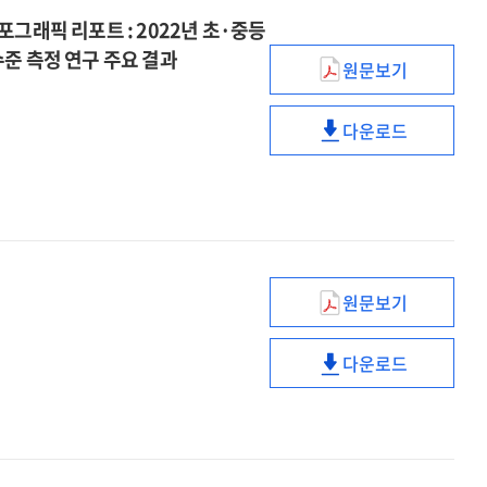
디지털
및
인포그래픽 리포트 : 2022년 초·중등
역량
학생
준 측정 연구 주요 결과
원문보기
현황
디지털
(2022년)
[전자자료]
역량
디지털
:
다운로드
현황
교육
(2022년)
인포그래픽
[전자자료]
인프라
디지털
리포트
:
및
교육
인포그래픽
학생
인프라
리포트
디지털
및
역량
학생
현황
디지털
원문보기
정서지원
:
역량
에듀테크
인포그래픽
현황
다운로드
(앱)
리포트
정서지원
:
기능
:
에듀테크
인포그래픽
분석
2022년
(앱)
리포트
초
기능
:
·
분석
2022년