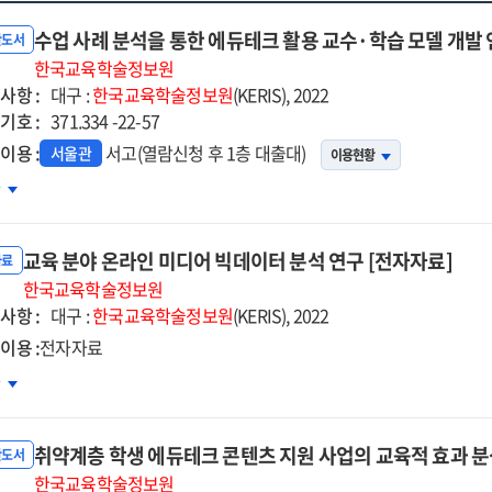
수업 사례 분석을 통한 에듀테크 활용 교수·학습 모델 개발
반도서
한국교육학술정보원
사항 :
대구 :
한국교육학술정보원
(KERIS), 2022
기호 :
371.334 -22-57
이용 :
서고(열람신청 후 1층 대출대)
서울관
이용현황
업
차
례
석을
교육 분야 온라인 미디어 빅데이터 분석 연구 [전자자료]
한
자료
듀테크
한국교육학술정보원
사항 :
용
대구 :
한국교육학술정보원
(KERIS), 2022
수
이용 :
전자자료
육
차
습
야
델
라인
발
취약계층 학생 에듀테크 콘텐츠 지원 사업의 교육적 효과 
디어
반도서
구
데이터
한국교육학술정보원