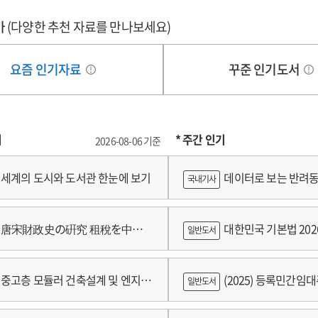
가
(다양한 추천 자료를 만나보세요)
요즘 인기자료
꾸준 인기도서
기
* 주간 인기
2026-08-06 기준
세계의 도시와 도서관 한눈에 보기
데이터로 보는 반려동
국내기사
쟁
唐宋財政史の硏究 租稅を中心
대한민국 기본법 202
일반도서
중고층 모듈러 건축설계 및 엔지니
(2025) 등록민간임
일반도서