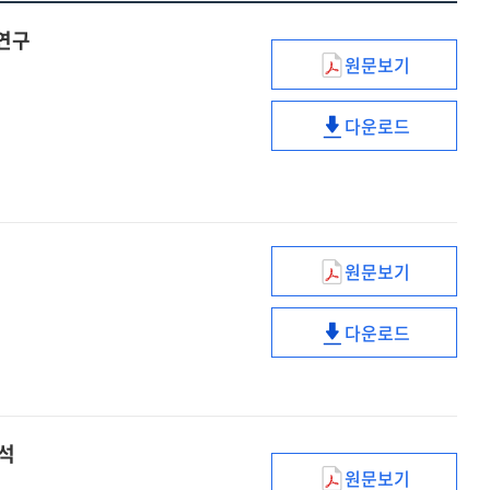
 연구
원문보기
수업
사례
다운로드
분석을
수업
통한
사례
에듀테크
분석을
활용
통한
교수
에듀테크
·
활용
원문보기
교육
학습
교수
분야
모델
·
다운로드
온라인
개발
교육
학습
미디어
연구
분야
모델
빅데이터
온라인
개발
분석
미디어
연구
연구
빅데이터
분석
[전자자료]
분석
원문보기
취약계층