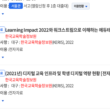
이용 :
서고(열람신청 후 1층 대출대)
서울관
이용현황
약계층
차
생
듀테크
Learning Impact 2022와 워크스트림으로 이해하는 에듀
텐츠
자료
원
한국교육학술정보원
사항 :
업
대구 :
한국교육학술정보원
(KERIS), 2022
영
이용 :
전자자료
족도
rning
차
석
act
22와
(2021년) 디지털 교육 인프라 및 학생 디지털 역량 현황 [전
크스트림으로
자료
해하는
한국교육학술정보원
사항 :
듀테크
대구 :
한국교육학술정보원
(KERIS), 2022
준
이용 :
전자자료
자자료]
21년)
차
지털