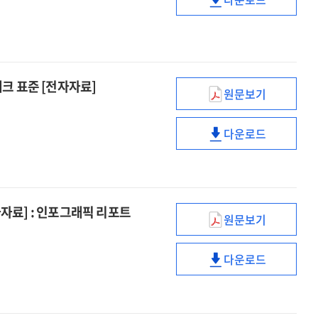
에듀테크
취약계층
콘텐츠
학생
지원
에듀테크
사업
콘텐츠
운영
지원
테크 표준 [전자자료]
만족도
사업
원문보기
Learning
분석
운영
Impact
만족도
다운로드
2022와
Learning
분석
워크스트림으로
Impact
이해하는
2022와
에듀테크
워크스트림으로
표준
이해하는
자자료] : 인포그래픽 리포트
원문보기
[전자자료]
에듀테크
(2021년)
표준
디지털
다운로드
[전자자료]
교육
(2021년)
인프라
디지털
및
교육
학생
인프라