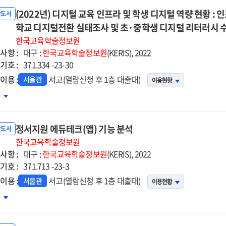
육
(2022년) 디지털 교육 인프라 및 학생 디지털 역량 현황 : 
프라
반도서
학교 디지털전환 실태조사 및 초·중학생 디지털 리터러시 수
생
한국교육학술정보원
지털
사항 :
대구 :
한국교육학술정보원
(KERIS), 2022
량
기호 :
371.334 -23-30
황
이용 :
서고(열람신청 후 1층 대출대)
서울관
이용현황
자자료]
22년)
차
지털
포그래픽
육
포트
정서지원 에듀테크(앱) 기능 분석
프라
반도서
한국교육학술정보원
사항 :
생
대구 :
한국교육학술정보원
(KERIS), 2022
기호 :
지털
371.713 -23-3
량
이용 :
서고(열람신청 후 1층 대출대)
서울관
이용현황
황
서지원
차
듀테크
포그래픽