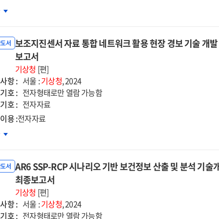
llite
측
차
a
반의
imilation
역규모
d
보조지진센서 자료 통합 네트워크 활용 현장 경보 기술 개발 [
향식
반도서
ialization
실가스
보고서
hniques
출량
기상청
[편]
시
사항 :
서울 :
기상청
, 2024
스템
기호 :
전자형태로만 열람 가능함
ean
발
기호 :
전자자료
egrated
자자료]
이용 :
전자자료
del
조지진센서
차
료
차년도
합
AR6 SSP-RCP 시나리오 기반 보건정보 산출 및 분석 기술개
트워크
반도서
용
최종보고서
장
기상청
[편]
보
사항 :
서울 :
기상청
, 2024
술
기호 :
전자형태로만 열람 가능함