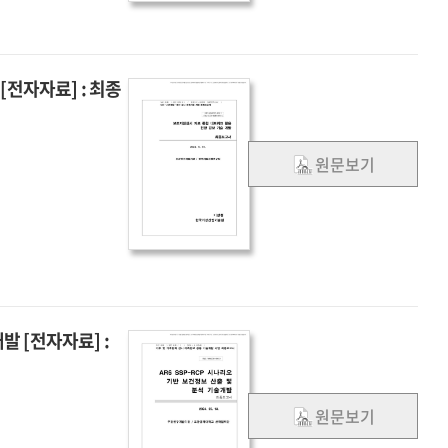
techniques
and
for
initialization
the
techniques
Korean
전자자료] : 최종
for
integrated
the
model
Korean
:
integrated
원문보기
3차년도
model
:
3차년도
발 [전자자료] :
원문보기