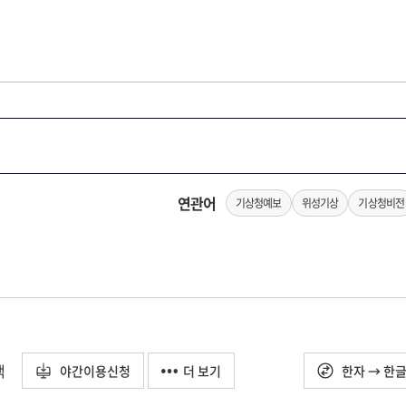
연관어
기상청예보
위성기상
기상청비전
택
야간이용신청
더 보기
한자 → 한