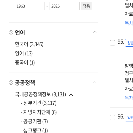
개
별치
-
[전
자료
:
AR
목
최
SSP
언어
RC
95.
시
일
한국어 (3,345)
기
영어 (13)
보
중국어 (1)
산
발행
및
청구
분
별치
공공정책
기
자료
[전
국내공공정책정보 (3,131)
지
목
:
- 정부기관 (3,117)
기
최
고
- 지방자치단체 (6)
96.
및
일
- 공공기관 (7)
대기
- 싱크탱크 (1)
지면