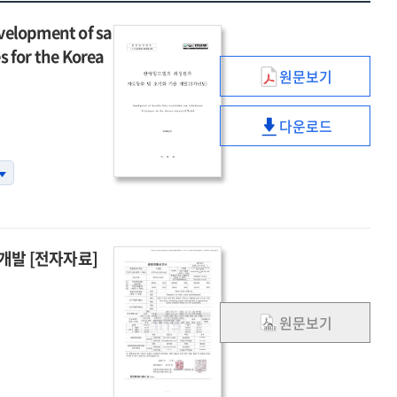
opment of sa
es for the Korea
원문보기
한국형모델의
위성관측
다운로드
자료동화
한국형모델의
및
위성관측
초기화
자료동화
기술
및
개발
초기화
=
기술
Development
개발 [전자자료]
개발
of
=
satellite
Development
data
원문보기
of
assimilation
satellite
and
data
initialization
assimilation