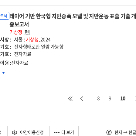
정
종보고서
측망
레이어 기반 한국형 지반증폭 모델 및 지반운동 표출 기술 개발
계
반도서
종보고서
용방안
기상청
[편]
구
사항 :
서울 :
기상청
, 2024
자자료]
기호 :
전자형태로만 열람 가능함
기호 :
전자자료
종보고서
이용 :
전자자료
이어
차
반
국형
반증폭
8
9
10
델
반운동
출
술
택
야간이용신청
더 보기
한자 → 한