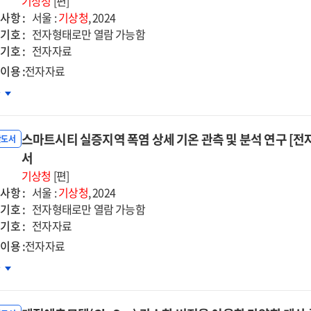
기상청
[편]
양
사항 :
서울 :
기상청
, 2024
합초기화
기호 :
전자형태로만 열람 가능함
술
기호 :
전자자료
발
이용 :
전자자료
자자료]
실기체
차
위원소
종보고서
출입
스마트시티 실증지역 폭염 상세 기온 관측 및 분석 연구 [전자
시를
반도서
한
서
속추적
기상청
[편]
술
사항 :
서울 :
기상청
, 2024
발
기호 :
전자형태로만 열람 가능함
자자료]
기호 :
전자자료
이용 :
전자자료
종보고서
마트시티
차
증지역
염