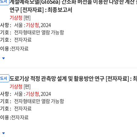
계절예측모델(GloSea) 간소화 버전을 이용한 다양한 계산
세
반도서
온
연구 [전자자료] : 최종보고서
측
기상청
[편]
사항 :
서울 :
기상청
, 2024
석
기호 :
전자형태로만 열람 가능함
구
기호 :
전자자료
자자료]
이용 :
전자자료
절예측모델
차
종보고서
oSea)
소화
도로기상 적정 관측망 설계 및 활용방안 연구 [전자자료] :
전을
반도서
용한
기상청
[편]
사항 :
양한
서울 :
기상청
, 2024
기호 :
산
전자형태로만 열람 가능함
기호 :
랫폼
전자자료
용기술
이용 :
전자자료
구
자자료]
로기상
차