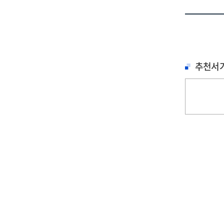
개
[전
:
최
추천서