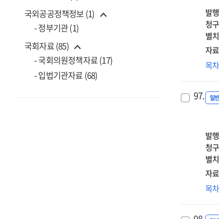
해
발행
국외공공정책정보 (1)
결
청구
- 정부기관 (1)
기
별치
국회자료 (85)
개
자료
[전
- 국회의원정책자료 (17)
온
목
:
- 입법기관자료 (68)
동
최
유
97.
감
일
위
연
기
발행
개
청구
[전
별치
:
자료
최
스
목
실
폭
98.