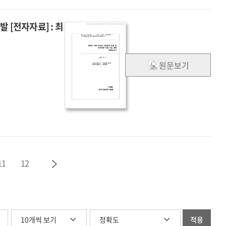
 [전자자료] : 최
원문보기
11
12
글
적용