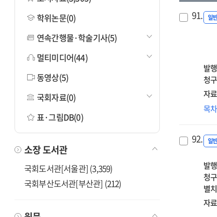
91.
학위논문(0)
일
연속간행물·학술기사(5)
멀티미디어(44)
발행
동영상(5)
청구
자료
국회자료(0)
한
목
표·그림DB(0)
위
자
92.
및
일
소장 도서관
초
발행
기
국회도서관[서울관] (3,359)
청구
개
국회부산도서관[부산관] (212)
별치
=
De
자료
of
원문