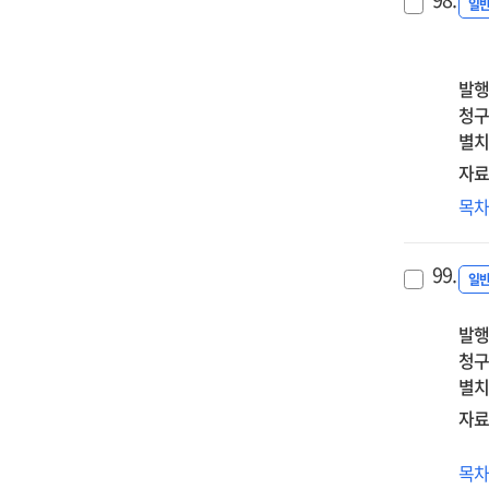
상
일
기
관
및
발행
분
청구
연
별치
[전
자료
:
계
목
최
(Gl
간
99.
버
일
이
발행
다
청구
계
별치
플
활
자료
연
[전
도
목