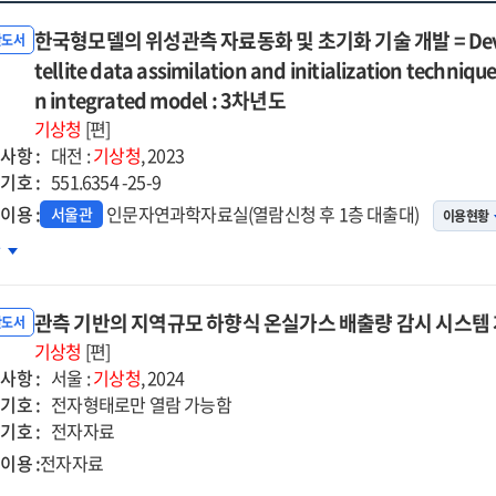
한국형모델의 위성관측 자료동화 및 초기화 기술 개발 = Devel
반도서
tellite data assimilation and initialization techniqu
n integrated model : 3차년도
기상청
[편]
사항 :
대전 :
기상청
, 2023
기호 :
551.6354 -25-9
이용 :
인문자연과학자료실(열람신청 후 1층 대출대)
서울관
이용현황
국형모델의
차
성관측
료동화
관측 기반의 지역규모 하향식 온실가스 배출량 감시 시스템 
반도서
기화
기상청
[편]
사항 :
술
서울 :
기상청
, 2024
기호 :
발
전자형태로만 열람 가능함
기호 :
전자자료
velopment
이용 :
전자자료