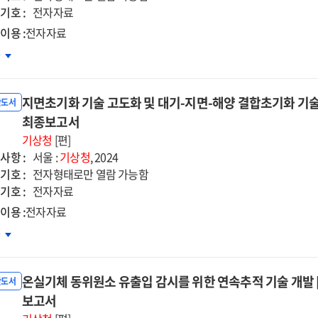
발
기호 :
전자자료
자자료]
이용 :
전자자료
6
차
종보고서
-
P
지면초기화 기술 고도화 및 대기-지면-해양 결합초기화 기술 
나리오
반도서
반
최종보고서
건정보
기상청
[편]
출
사항 :
서울 :
기상청
, 2024
기호 :
전자형태로만 열람 가능함
석
기호 :
전자자료
술개발
이용 :
전자자료
자자료]
면초기화
차
술
종보고서
도화
온실기체 동위원소 유출입 감시를 위한 연속추적 기술 개발 [
반도서
-
보고서
-