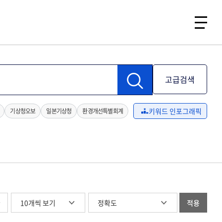
고급검색
키워드 인포그래픽
기상청오보
일본기상청
환경개선특별회계
글
적용