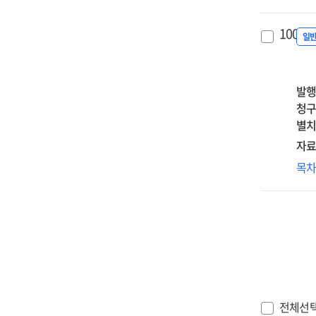
:
적
최
관
100.
설
일
및
활
연
발행
[전
청구
:
별치
최
자료
레
목
기
한
지
모
및
지
표
기
전체선