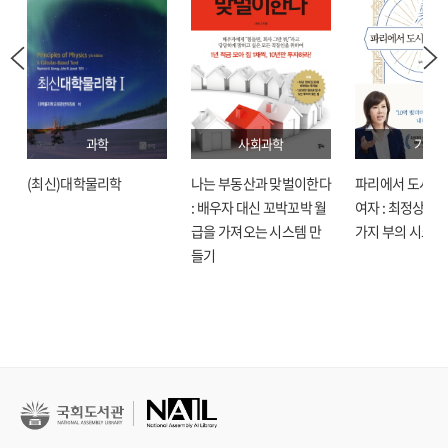
과학
사회과학
기술
(최신)대학물리학
나는 부동산과 맞벌이한다
파리에서 도시락
: 배우자 대신 꼬박꼬박 월
여자 : 최정상으로
급을 가져오는 시스템 만
가지 부의 시크릿
들기