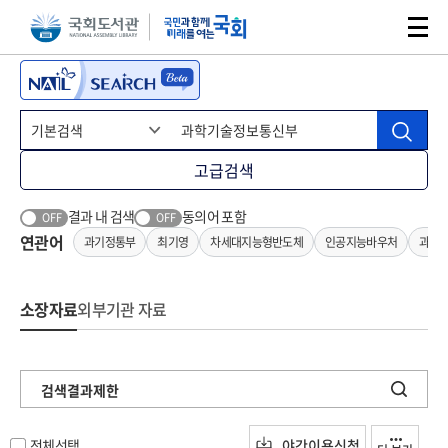
본문 바로가기
주메뉴 바로가기
고급검색
결과 내 검색
동의어 포함
OFF
OFF
연관어
과기정통부
최기영
차세대지능형반도체
인공지능바우처
과기
소장자료
외부기관 자료
검색결과제한
전체선택
야간이용신청