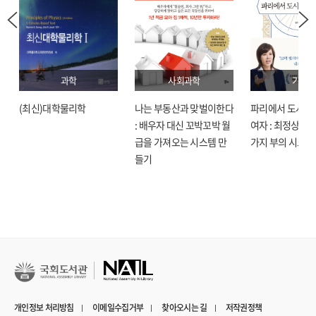
과학
사회과학
기술
(최신)대학물리학
나는 부동산과 맞벌이한다
파리에서 도시락
: 배우자 대신 꼬박꼬박 월
여자 : 최정상으로
급을 가져오는 시스템 만
가지 부의 시크릿
들기
개인정보 처리방침
이메일수집거부
찾아오시는 길
저작권정책