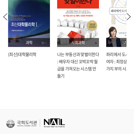
과학
사회과학
기술
(최신)대학물리학
나는 부동산과 맞벌이한다
파리에서 도시락
: 배우자 대신 꼬박꼬박 월
여자 : 최정상으로
급을 가져오는 시스템 만
가지 부의 시크릿
들기