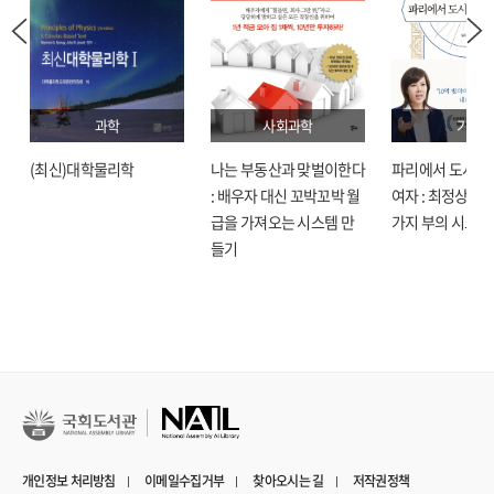
과학
사회과학
기술
(최신)대학물리학
나는 부동산과 맞벌이한다
파리에서 도시락
: 배우자 대신 꼬박꼬박 월
여자 : 최정상으로
급을 가져오는 시스템 만
가지 부의 시크릿
들기
개인정보 처리방침
이메일수집거부
찾아오시는 길
저작권정책