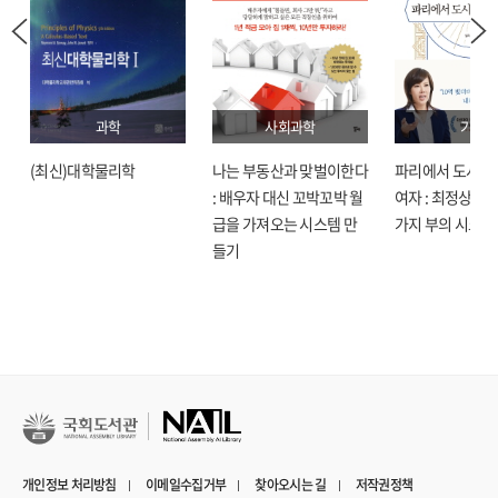
과학
사회과학
기술
(최신)대학물리학
나는 부동산과 맞벌이한다
파리에서 도시락
: 배우자 대신 꼬박꼬박 월
여자 : 최정상으로
급을 가져오는 시스템 만
가지 부의 시크릿
들기
개인정보 처리방침
이메일수집거부
찾아오시는 길
저작권정책