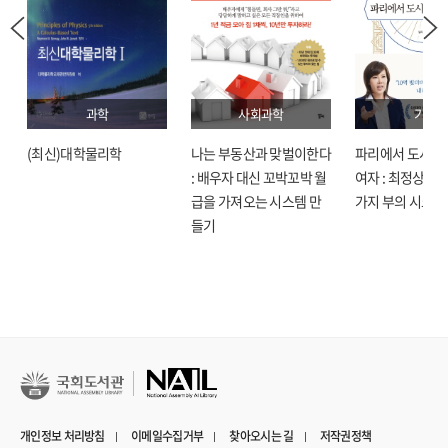
과학
사회과학
기술
(최신)대학물리학
나는 부동산과 맞벌이한다
파리에서 도시락
: 배우자 대신 꼬박꼬박 월
여자 : 최정상으로
급을 가져오는 시스템 만
가지 부의 시크릿
들기
개인정보 처리방침
이메일수집거부
찾아오시는 길
저작권정책