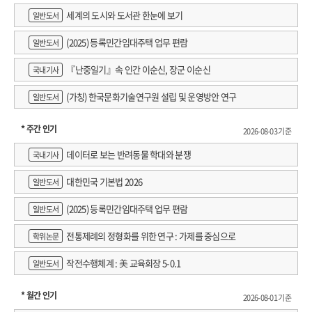
세계의 도시와 도서관 한눈에 보기
일반도서
(2025) 등록민간임대주택 업무 편람
일반도서
『난중일기』속 인간 이순신, 장군 이순신
국내기사
(가칭) 한국문화기술연구원 설립 및 운영방안 연구
일반도서
* 주간 인기
2026-08-03 기준
데이터로 보는 반려동물 학대와 분쟁
국내기사
대한민국 기본법 2026
일반도서
(2025) 등록민간임대주택 업무 편람
일반도서
전통제례의 정형화를 위한 연구 : 가제를 중심으로
학위논문
작전수행체계 : 美 교육회장 5-0.1
일반도서
* 월간 인기
2026-08-01 기준