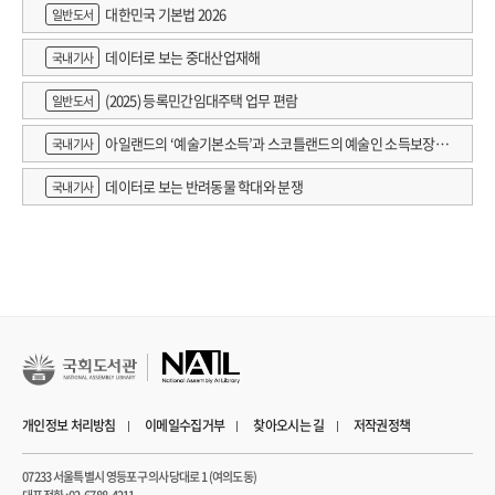
대한민국 기본법 2026
일반도서
데이터로 보는 중대산업재해
국내기사
(2025) 등록민간임대주택 업무 편람
일반도서
아일랜드의 ‘예술기본소득’과 스코틀랜드의 예술인 소득보장정
국내기사
책 논의
데이터로 보는 반려동물 학대와 분쟁
국내기사
개인정보 처리방침
이메일수집거부
찾아오시는 길
저작권정책
07233 서울특별시 영등포구 의사당대로 1 (여의도동)