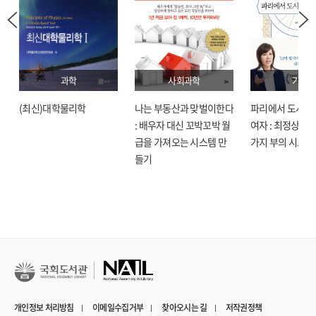
과학
사회과학
기술
(최신)대학물리학
나는 부동산과 맞벌이한다
파리에서 도시락
: 배우자 대신 꼬박꼬박 월
여자 : 최정상으로
급을 가져오는 시스템 만
가지 부의 시크릿
들기
개인정보 처리방침
이메일수집거부
찾아오시는 길
저작권정책