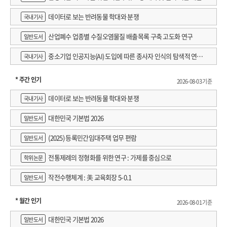
데이터로 보는 반려동물 학대와 분쟁
국내기사
산업폐수 업종별 수질오염물질 배출목록 구축 고도화 연구
일반도서
중소기업 인공지능(AI) 도입에 따른 종사자 인식의 탐색적 연구 :
국내기사
창원시 제조AI 프로그램 참가기업을 중심으로
* 주간 인기
2026-08-03 기준
데이터로 보는 반려동물 학대와 분쟁
국내기사
대한민국 기본법 2026
일반도서
(2025) 등록민간임대주택 업무 편람
일반도서
전통제례의 정형화를 위한 연구 : 가제를 중심으로
학위논문
작전수행체계 : 美 교육회장 5-0.1
일반도서
* 월간 인기
2026-08-01 기준
대한민국 기본법 2026
일반도서