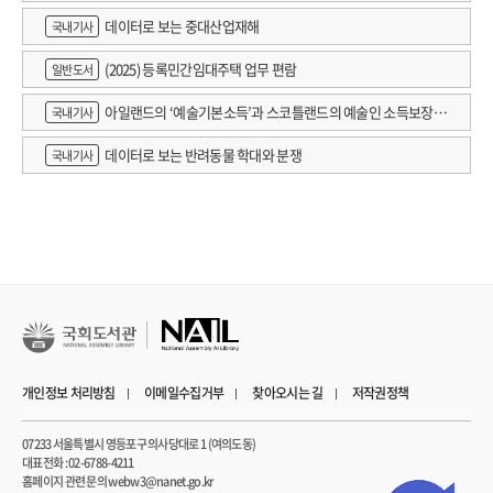
데이터로 보는 중대산업재해
국내기사
(2025) 등록민간임대주택 업무 편람
일반도서
아일랜드의 ‘예술기본소득’과 스코틀랜드의 예술인 소득보장정
국내기사
책 논의
데이터로 보는 반려동물 학대와 분쟁
국내기사
개인정보 처리방침
이메일수집거부
찾아오시는 길
저작권정책
07233 서울특별시 영등포구 의사당대로 1 (여의도동)
대표전화 : 02-6788-4211
홈페이지 관련 문의 webw3@nanet.go.kr