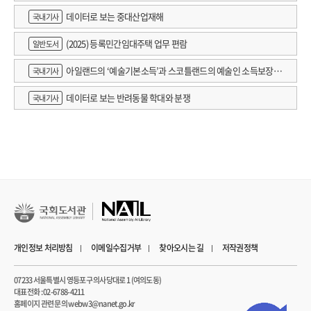
데이터로 보는 중대산업재해
국내기사
(2025) 등록민간임대주택 업무 편람
일반도서
아일랜드의 ‘예술기본소득’과 스코틀랜드의 예술인 소득보장정
국내기사
책 논의
데이터로 보는 반려동물 학대와 분쟁
국내기사
개인정보 처리방침
이메일수집거부
찾아오시는 길
저작권정책
07233 서울특별시 영등포구 의사당대로 1 (여의도동)
대표전화 : 02-6788-4211
홈페이지 관련 문의 webw3@nanet.go.kr