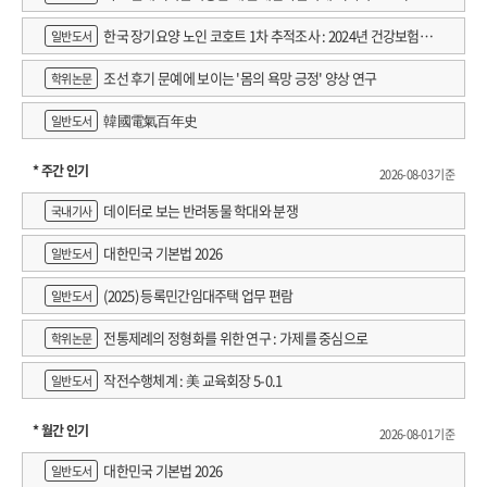
한국 장기요양 노인 코호트 1차 추적조사 : 2024년 건강보험연
일반도서
구원 정규연구보고서
조선 후기 문예에 보이는 '몸의 욕망 긍정' 양상 연구
학위논문
韓國電氣百年史
일반도서
* 주간 인기
2026-08-03 기준
데이터로 보는 반려동물 학대와 분쟁
국내기사
대한민국 기본법 2026
일반도서
(2025) 등록민간임대주택 업무 편람
일반도서
전통제례의 정형화를 위한 연구 : 가제를 중심으로
학위논문
작전수행체계 : 美 교육회장 5-0.1
일반도서
* 월간 인기
2026-08-01 기준
대한민국 기본법 2026
일반도서