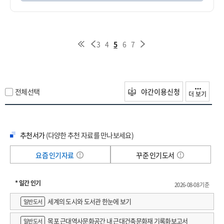
3
4
5
6
7
전체선택
야간이용신청
더 보기
추천서가
(다양한 추천 자료를 만나보세요)
요즘 인기자료
꾸준 인기도서
* 일간 인기
2026-08-08 기준
세계의 도시와 도서관 한눈에 보기
일반도서
목포 근대역사문화공간 내 근대건축문화재 기록화보고서
일반도서