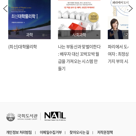
과학
사회과학
기술
(최신)대학물리학
나는 부동산과 맞벌이한다
파리에서 도시락
: 배우자 대신 꼬박꼬박 월
여자 : 최정상으로
급을 가져오는 시스템 만
가지 부의 시크릿
들기
개인정보 처리방침
이메일수집거부
찾아오시는 길
저작권정책