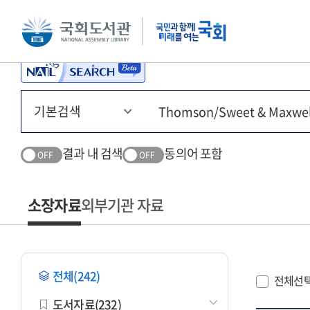
본문 바로가기
주메뉴 바로가기
결과 내 검색
동의어 포함
OFF
OFF
소장자료
외부기관 자료
전체(242)
전체선
도서자료(232)