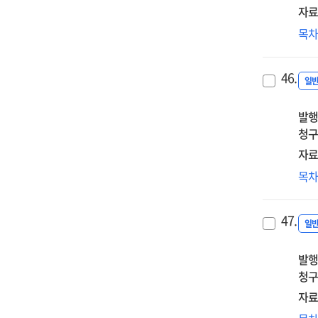
자료
Jur
목
:
the
46.
an
일
con
발행
청구
자료
Co
목
law
in
47.
a
일
nut
발행
청구
자료
Cas