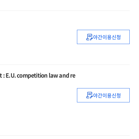
on
intellectual
property
야간이용신청
The
law
of
investor
protection
 : E.U. competition law and re
야간이용신청
Telecommunica
broadcasting
and
the
internet
: