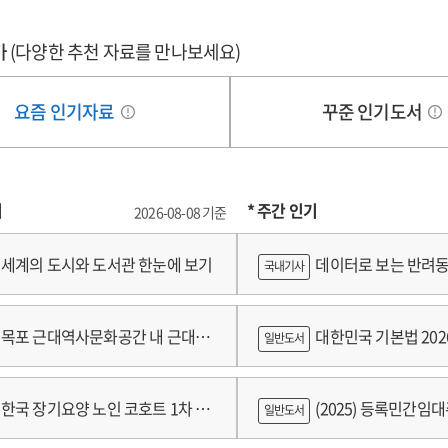
가
(다양한 추천 자료를 만나보세요)
요즘 인기자료
꾸준 인기도서
기
* 주간 인기
2026-08-08 기준
세계의 도시와 도서관 한눈에 보기
데이터로 보는 반려동
국내기사
쟁
목포 근대역사문화공간 내 근대건
대한민국 기본법 202
일반도서
 기록화보고서
한국 장기요양 노인 코호트 1차 추
(2025) 등록민간임
일반도서