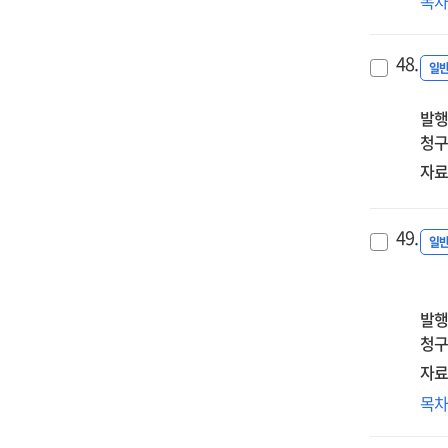
목
an
mat
48.
on
일
int
발행
pro
청구
자료
49.
일
발행
청구
자료
Tel
목
bro