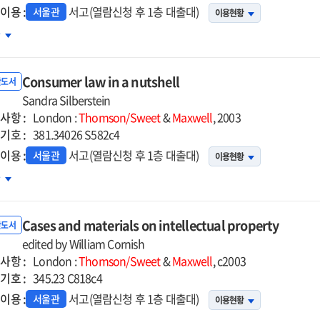
이용 :
서고(열람신청 후 1층 대출대)
서울관
이용현황
isprudence
차
ory
Consumer law in a nutshell
d
반도서
text
Sandra Silberstein
사항 :
London :
Thomson/Sweet
&
Maxwell
, 2003
기호 :
381.34026 S582c4
이용 :
서고(열람신청 후 1층 대출대)
서울관
이용현황
nsumer
차
Cases and materials on intellectual property
반도서
shell
edited by William Cornish
사항 :
London :
Thomson/Sweet
&
Maxwell
, c2003
기호 :
345.23 C818c4
이용 :
서고(열람신청 후 1층 대출대)
서울관
이용현황
es