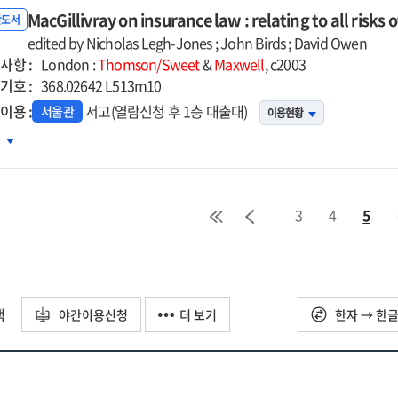
d
MacGillivray on insurance law : relating to all risks
반도서
ernet
edited by Nicholas Legh-Jones ; John Birds ; David Owen
사항 :
London :
Thomson/Sweet
&
Maxwell
, c2003
기호 :
.
368.02642 L513m10
petition
이용 :
서고(열람신청 후 1층 대출대)
서울관
이용현황
Gillivray
차
d
ulation
urance
3
4
5
ating
s
택
야간이용신청
더 보기
한자 → 한
er
n
ine