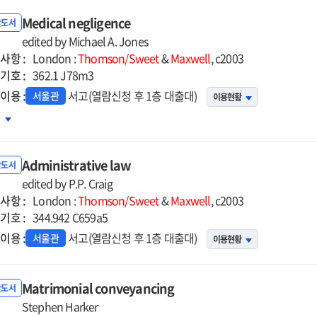
Medical negligence
반도서
edited by Michael A. Jones
사항 :
London :
Thomson/Sweet
&
Maxwell
, c2003
기호 :
362.1 J78m3
이용 :
서고(열람신청 후 1층 대출대)
서울관
이용현황
ical
차
ligence
Administrative law
반도서
edited by P.P. Craig
사항 :
London :
Thomson/Sweet
&
Maxwell
, c2003
기호 :
344.942 C659a5
이용 :
서고(열람신청 후 1층 대출대)
서울관
이용현황
Matrimonial conveyancing
반도서
Stephen Harker