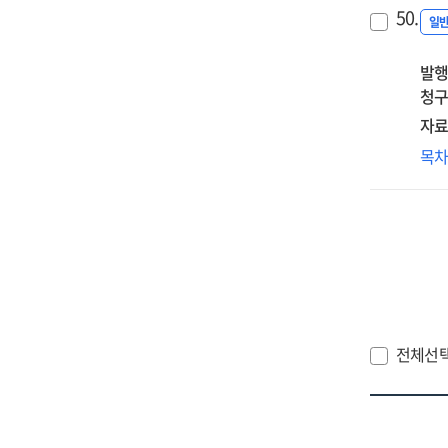
an
50.
the
일
int
발행
:
청구
E.U
com
자료
law
Mac
목
an
on
reg
ins
law
:
rel
to
all
risk
전체선
oth
tha
mar