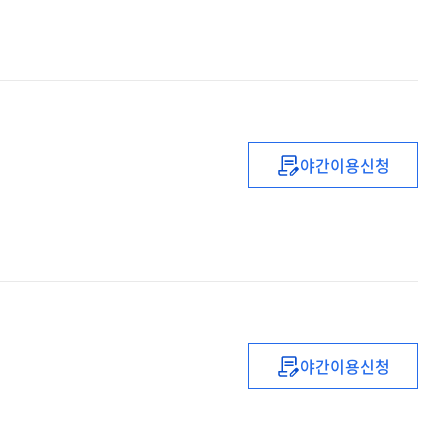
theory
and
context
야간이용신청
Consumer
law
in
a
nutshell
야간이용신청
Cases
and
materials