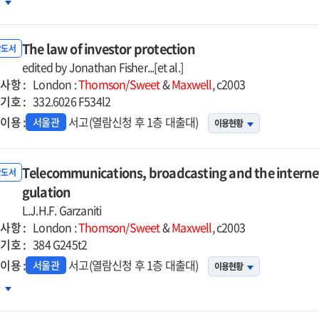
차
d
erials
The law of investor protection
반도서
ellectual
edited by Jonathan Fisher...[et al.]
사항 :
perty
London :
Thomson/Sweet
&
Maxwell
, c2003
기호 :
332.6026 F534l2
이용 :
서고(열람신청 후 1층 대출대)
서울관
이용현황
Telecommunications, broadcasting and the internet
반도서
gulation
L.J.H.F. Garzaniti
사항 :
London :
Thomson/Sweet
&
Maxwell
, c2003
기호 :
384 G245t2
이용 :
서고(열람신청 후 1층 대출대)
서울관
이용현황
ecommunications,
차
adcasting