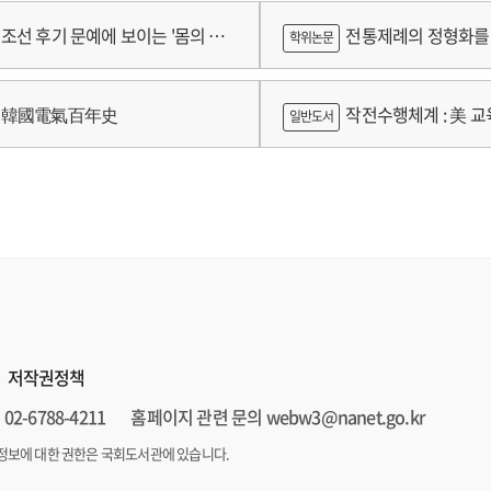
 2024년 건강보험연구원 정규연구
람
조선 후기 문예에 보이는 '몸의 욕
전통제례의 정형화를 
학위논문
 양상 연구
가제를 중심으로
韓國電氣百年史
작전수행체계 : 美 교육
일반도서
저작권정책
02-6788-4211
홈페이지 관련 문의 webw3@nanet.go.kr
정보에 대한 권한은 국회도서관에 있습니다.