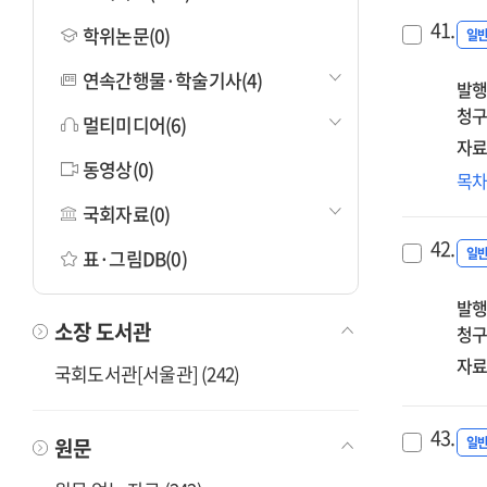
41.
학위논문(0)
일
연속간행물·학술기사(4)
발행
청구
멀티미디어(6)
자료
동영상(0)
Med
목
neg
국회자료(0)
42.
일
표·그림DB(0)
발행
소장 도서관
청구
자료
국회도서관[서울관] (242)
43.
원문
일