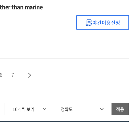
E.U.
 other than marine
competition
law
야간이용신청
MacGillivray
and
on
regulation
insurance
law
:
relating
to
6
7
all
risks
other
than
marine
글
적용