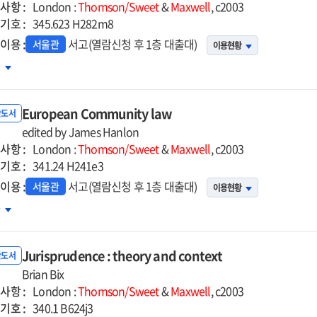
사항 :
London :
Thomson/Sweet
&
Maxwell
, c2003
기호 :
345.623 H282m8
이용 :
서고(열람신청 후 1층 대출대)
서울관
이용현황
rimonial
차
veyancing
European Community law
반도서
edited by James Hanlon
사항 :
London :
Thomson/Sweet
&
Maxwell
, c2003
기호 :
341.24 H241e3
이용 :
서고(열람신청 후 1층 대출대)
서울관
이용현황
opean
차
mmunity
Jurisprudence : theory and context
반도서
Brian Bix
사항 :
London :
Thomson/Sweet
&
Maxwell
, c2003
기호 :
340.1 B624j3