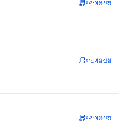
야간이용신청
Matrimonial
conveyancing
야간이용신청
European
Community
law
야간이용신청
Jurisprudence
: