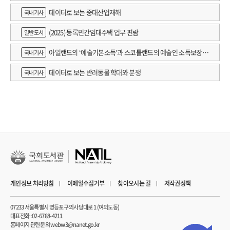
데이터로 보는 중대산업재해
국내기사
(2025) 등록민간임대주택 업무 편람
일반도서
아일랜드의 ‘예술기본소득’과 스코틀랜드의 예술인 소득보장정
국내기사
책 논의
데이터로 보는 반려동물 학대와 분쟁
국내기사
개인정보 처리방침
이메일수집거부
찾아오시는 길
저작권정책
07233 서울특별시 영등포구 의사당대로 1 (여의도동)
대표전화 : 02-6788-4211
홈페이지 관련 문의 webw3@nanet.go.kr