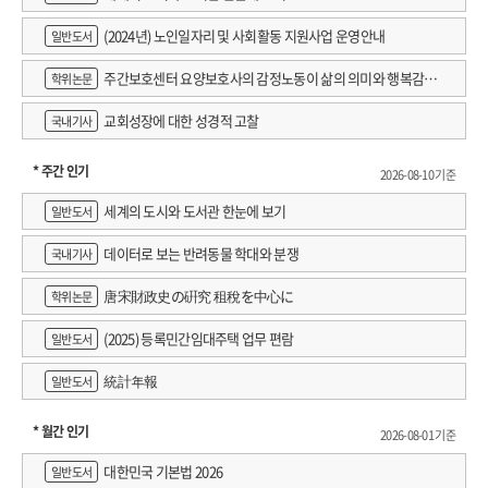
(2024년) 노인일자리 및 사회활동 지원사업 운영안내
일반도서
주간보호센터 요양보호사의 감정노동이 삶의 의미와 행복감에
학위논문
미치는 영향 : 직무스트레스의 매개효과 검증
교회성장에 대한 성경적 고찰
국내기사
* 주간 인기
2026-08-10 기준
세계의 도시와 도서관 한눈에 보기
일반도서
데이터로 보는 반려동물 학대와 분쟁
국내기사
唐宋財政史の硏究 租稅を中心に
학위논문
(2025) 등록민간임대주택 업무 편람
일반도서
統計年報
일반도서
* 월간 인기
2026-08-01 기준
대한민국 기본법 2026
일반도서