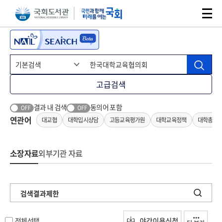
본문 바로가기
주메뉴 바로가기
고급검색
결과 내 검색
동의어 포함
OFF
OFF
연관어
대교협
대학입시상담
고등교육평가원
대학교육정책
대학총장
소장자료
외부기관 자료
검색결과제한
전체선택
야간이용신청