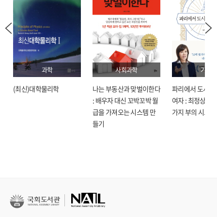
과학
사회과학
기술
(최신)대학물리학
나는 부동산과 맞벌이한다
파리에서 도시락
: 배우자 대신 꼬박꼬박 월
여자 : 최정상으로
급을 가져오는 시스템 만
가지 부의 시크릿
들기