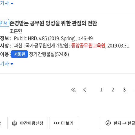
술사가
호기사
주는)
조적
존경받는 공무원 양성을 위한 관점의 전환
신을
내기사
한
조훈현
정보 :
장의
Public HRD. v.85 (2019. Spring), p.46-49
사항 :
밀
과천 : 국가공무원인재개발원 :
중앙공무원교육원
, 2019.03.31
이용 :
정기간행물실(524호)
서울관
경받는
호기사
무원
성을
한
1
2
3
점의
환
택
야간이용신청
더 보기
한자 → 한