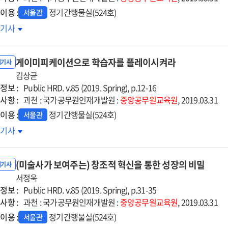
이용 :
정기간행물실(524호)
서울관
북아
호기사
제
세와
게이미피케이션으로 학습자를 플레이시켜라
북한
내기사
제
김상균
정보 :
류협력
Public HRD. v.85 (2019. Spring), p.12-16
사항 :
과천 : 국가공무원인재개발원 :
중앙공무원교육원
, 2019.03.31
이용 :
정기간행물실(524호)
서울관
이미피케이션으로
호기사
습자를
레이시켜라
(미술사가 보여주는) 창조적 혁신을 통한 성장의 비밀
내기사
서정욱
정보 :
Public HRD. v.85 (2019. Spring), p.31-35
사항 :
과천 : 국가공무원인재개발원 :
중앙공무원교육원
, 2019.03.31
이용 :
정기간행물실(524호)
서울관