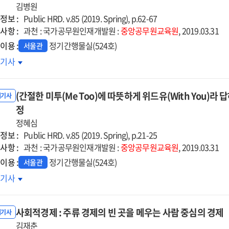
김병원
·
정보 :
프리카
아프리카
Public HRD. v.85 (2019. Spring), p.62-67
사항 :
육행정
교육행정
과천 : 국가공무원인재개발원 :
중앙공무원교육원
, 2019.03.31
량강화과정
역량강화과정
이용 :
정기간행물실(524호)
서울관
상은
호기사
리의
상보다도
(간절한 미투(Me Too)에 따뜻하게 위드유(With You)라
리
내기사
화되고
정
었다
정혜심
정보 :
Public HRD. v.85 (2019. Spring), p.21-25
사항 :
과천 : 국가공무원인재개발원 :
중앙공무원교육원
, 2019.03.31
이용 :
정기간행물실(524호)
서울관
절한
호기사
투
사회적경제 : 주류 경제의 빈 곳을 메우는 사람 중심의 경제
)
내기사
김재춘