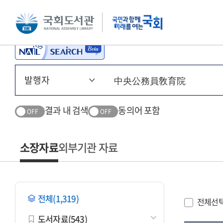
본문 바로가기
주메뉴 바로가기
결과 내 검색
동의어 포함
OFF
OFF
소장자료
외부기관 자료
전체(1,319)
전체선
도서자료(543)