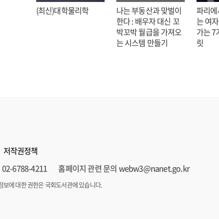
: 김호
(최신)대학물리학
나는 부동산과 맞벌이
파리에
한다 : 배우자 대신 꼬
는 여자
박꼬박 월급을 가져오
가는 7
는 시스템 만들기
릿
저작권정책
02-6788-4211
홈페이지 관련 문의 webw3@nanet.go.kr
정보에 대한 권한은 국회도서관에 있습니다.