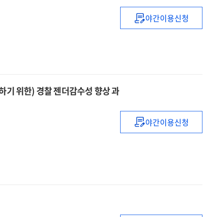
교육행정
야간이용신청
역량강화과정
세상은
우리의
상상보다도
빨리
변화되고
있었다
 답하기 위한) 경찰 젠더감수성 향상 과
야간이용신청
(간절한
미투
(Me
Too)
에
따뜻하게
위드유
(With