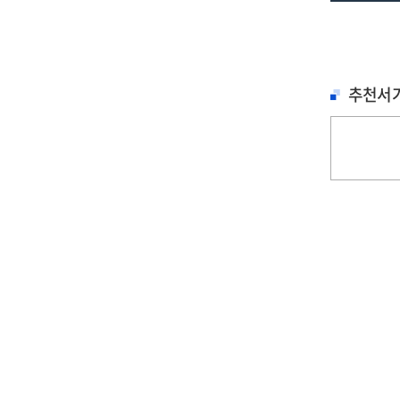
추천서
철학, 심리학
문학
문학