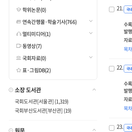
21.
학위논문(0)
국
연속간행물·학술기사(766)
수록
발행
멀티미디어(1)
자료
동영상(7)
코로
목
중
국회자료(0)
경
22.
·
국
표·그림DB(2)
경
수록
위
소장 도서관
발행
대비
자료
국회도서관[서울관] (1,319)
현
목
국회부산도서관[부산관] (19)
액
활
23.
아
국
원문