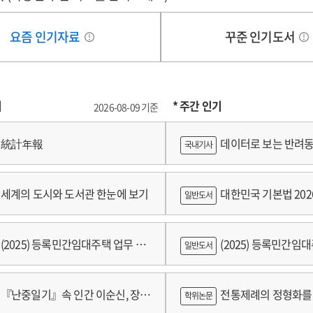
요즘 인기자료
꾸준 인기도서
기
* 주간 인기
2026-08-09 기준
統計年報
데이터로 보는 반려동
국내기사
쟁
세계의 도시와 도서관 한눈에 보기
대한민국 기본법 202
일반도서
(2025) 등록민간임대주택 업무 편
(2025) 등록민간임
일반도서
람
『난중일기』속 인간 이순신, 장군
전통제례의 정형화를 
학위논문