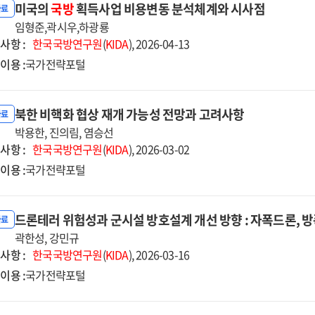
미국의
국방
획득사업 비용변동 분석체계와 시사점
자료
임형준,곽시우,하광룡
사항 :
한국국방연구원
(
KIDA
), 2026-04-13
이용 :
국가전략포털
북한 비핵화 협상 재개 가능성 전망과 고려사항
자료
박용한, 진의림, 염승선
사항 :
한국국방연구원
(
KIDA
), 2026-03-02
이용 :
국가전략포털
드론테러 위험성과 군시설 방호설계 개선 방향 : 자폭드론, 
자료
곽한성, 강민규
사항 :
한국국방연구원
(
KIDA
), 2026-03-16
이용 :
국가전략포털