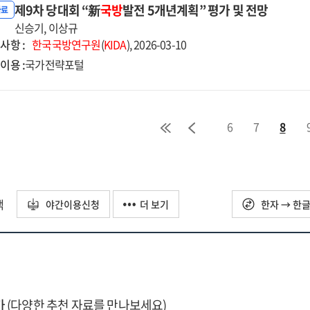
제9차 당대회 “新
국방
발전 5개년계획” 평가 및 전망
자료
신승기, 이상규
사항 :
한국국방연구원
(
KIDA
), 2026-03-10
이용 :
국가전략포털
6
7
8
택
야간이용신청
더 보기
한자 → 한
가
(다양한 추천 자료를 만나보세요)