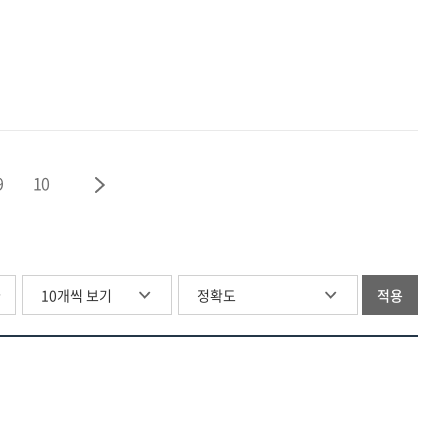
9
10
글
적용