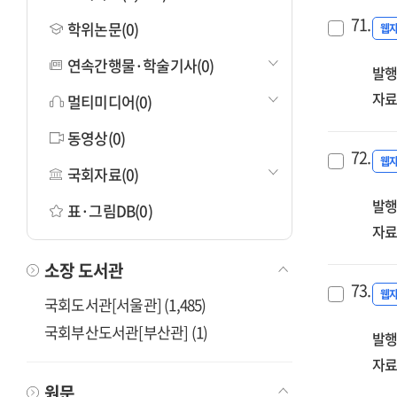
71.
학위논문(0)
웹
연속간행물·학술기사(0)
발행
자료
멀티미디어(0)
동영상(0)
72.
웹
국회자료(0)
발행
표·그림DB(0)
자료
소장 도서관
73.
웹
국회도서관[서울관] (1,485)
국회부산도서관[부산관] (1)
발행
자료
원문