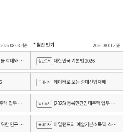
* 월간 인기
2026-08-03 기준
2026-08-01 기준
물 학대와 분
대한민국 기본법 2026
일반도서
6
데이터로 보는 중대산업재해
국내기사
대주택 업무 편
(2025) 등록민간임대주택 업무 편
일반도서
람
위한 연구 :
아일랜드의 ‘예술기본소득’과 스코
국내기사