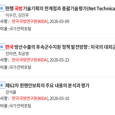
현행
국방
기술기획의 한계점과 총괄기술평가(Net Technical
자료
이수진, 김진우
사항 :
한국국방연구원
(
KIDA
), 2026-03-09
이용 :
국가전략포털
한국
방산수출의 후속군수지원 정책 발전방향 : 미국의 대외
자료
진아연, 최공영
사항 :
한국국방연구원
(
KIDA
), 2026-03-23
이용 :
국가전략포털
제62차 뮌헨안보회의 주요 내용의 분석과 평가
자료
강석율
사항 :
한국국방연구원
(
KIDA
), 2026-03-10
이용 :
국가전략포털