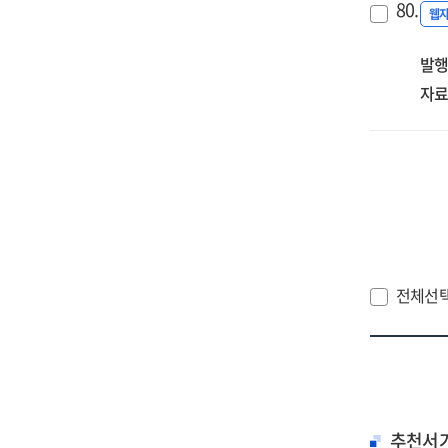
80.
웹
발행
자료
전체선
추천서