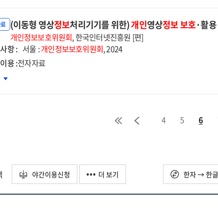
호법」
(이동형 영상
정보
처리기기를 위한)
개인
영상
정보
보호
·활용
)
자료
인정보
개인정보보호위원회
, 한국인터넷진흥원 [편]
사항 :
향평가
서울 :
개인정보보호위원회
, 2024
행안내서
이용 :
전자자료
자자료]
동형
차
상정보처리기기를
:
)
인영상정보
4
5
6
호
용
내서
자자료]
택
야간이용신청
더 보기
한자 → 한