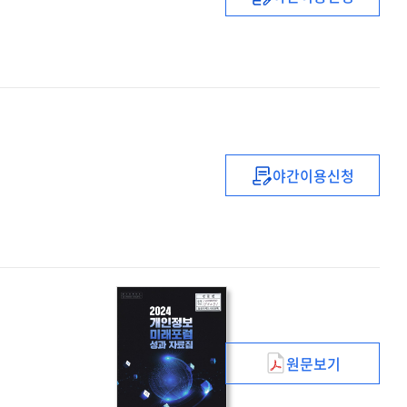
(2025년
정무위
업무보고
(2.19))
서면질의
답변서
야간이용신청
업무보고
:
제422회
국회
(임시회)
정무위원회
원문보기
(2024)
개인정보