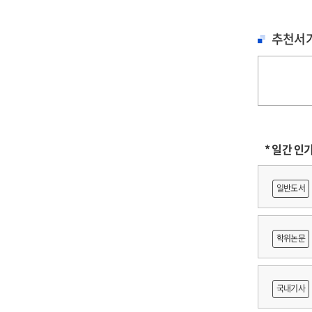
추천서
* 일간 인
일반도서
학위논문
도등 제작
국내기사