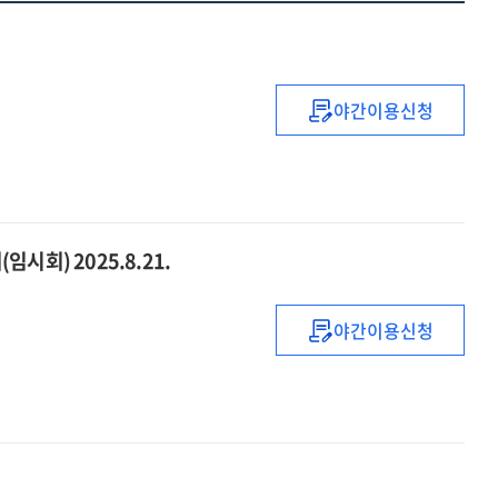
야간이용신청
위원회
요구답변자료
:
2025년도
국정감사
정무위원회
시회) 2025.8.21.
야간이용신청
(2025년
정무위
전체회의)
서면질의
답변서
: