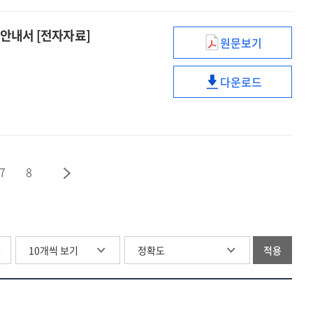
영향평가
따른)
수행안내서
개인정보
 안내서 [전자자료]
원문보기
[전자자료]
영향평가
(이동형
:
수행안내서
영상정보처리기
버전:
다운로드
[전자자료]
위한)
(이동형
6.0
:
개인영상정보
영상정보처리기
버전:
보호
위한)
6.0
·
개인영상정보
활용
보호
안내서
7
8
·
[전자자료]
활용
안내서
[전자자료]
글
적용