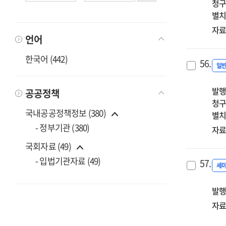
청구
별치
자료
언어
한국어 (442)
56.
일
발행
공공정책
청구
국내공공정책정보 (380)
별치
- 정부기관 (380)
자료
국회자료 (49)
- 입법기관자료 (49)
57.
세
발행
자료