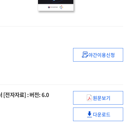
미래포럼
성과
자료집
야간이용신청
성과계획서
:
개인정보보호위원
2026
전자자료] : 버전: 6.0
원문보기
(「개인정보
보호법」
다운로드
에
(「개인정보
따른)
보호법」
개인정보
에