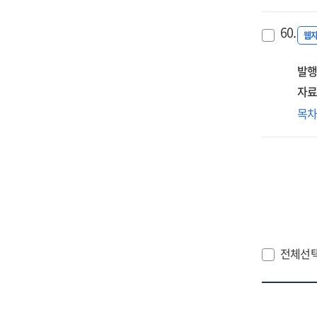
보
에
60.
따른
웹
개
발행
영
수
자료
[전
(이
목
:
영
버전
위한
6.0
개
보
·
활
안
[전
전체선