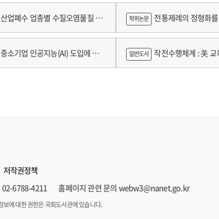
람
산업폐수 업종별 수질오염물질 배
전통제례의 정형화를 
학위논문
구축 고도화 연구
가제를 중심으로
중소기업 인공지능(AI) 도입에 따
작전수행체계 : 美 교육
일반도서
 인식의 탐색적 연구 : 창원시 제조
로그램 참가기업을 중심으로
저작권정책
02-6788-4211
홈페이지 관련 문의 webw3@nanet.go.kr
정보에 대한 권한은 국회도서관에 있습니다.