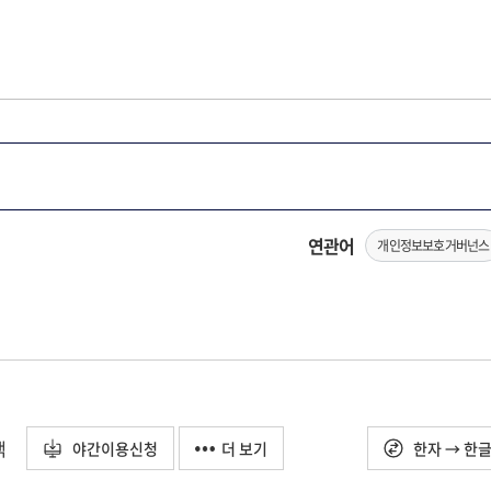
연관어
개인정보보호거버넌스
택
야간이용신청
더 보기
한자 → 한