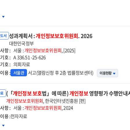
24)
차
인정보
래포럼
성과계획서 :
개인정보보호위원회
. 2026
과
반도서
료집
대한민국정부
사항 :
서울 :
개인정보보호위원회
, [2025]
기호 :
A 336.51 -25-626
기호 :
의회자료
이용 :
서고(열람신청 후 2층 법률정보센터)
서울관
이용현황
(「
개인정보
보호
법」에 따른)
개인정보
영향평가 수행안내서 [
자료
개인정보보호위원회
, 한국인터넷진흥원 [편]
사항 :
서울 :
개인정보보호위원회
, 2024
이용 :
전자자료
「개인정보
차