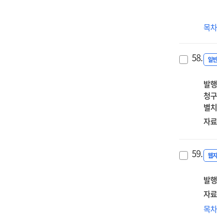
(20
목
개
미
58.
성
일
자
발행
청구
별치
자료
59.
웹
발행
자료
(
목