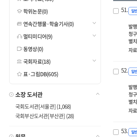
51.
학위논문(0)
일
연속간행물·학술기사(0)
발행
청구
멀티미디어(9)
별치
동영상(0)
자료
국회자료(18)
52.
일
표·그림DB(605)
발행
소장 도서관
청구
별치
국회도서관[서울관] (1,068)
자료
국회부산도서관[부산관] (28)
53.
일
원문