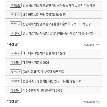
반응시간 최소화를 위한 피난구 유도등 제작 및 설치 기준 개발
학위논문
데이터로 보는 반려동물 학대와 분쟁
국내기사
산업폐수 업종별 수질오염물질 배출목록 구축 고도화 연구
일반도서
중소기업 인공지능(AI) 도입에 따른 종사자 인식의 탐색적 연구 :
국내기사
창원시 제조AI 프로그램 참가기업을 중심으로
* 주간 인기
2026-08-03 기준
데이터로 보는 반려동물 학대와 분쟁
국내기사
대한민국 기본법 2026
일반도서
(2025) 등록민간임대주택 업무 편람
일반도서
전통제례의 정형화를 위한 연구 : 가제를 중심으로
학위논문
작전수행체계 : 美 교육회장 5-0.1
일반도서
* 월간 인기
2026-08-01 기준