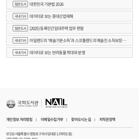
대한민국 기본법 2026
일반도서
데이터로 보는 중대산업재해
국내기사
(2025) 등록민간임대주택 업무 편람
일반도서
아일랜드의 ‘예술기본소득’과 스코틀랜드의 예술인 소득보장정
국내기사
책 논의
데이터로 보는 반려동물 학대와 분쟁
국내기사
개인정보 처리방침
이메일수집거부
찾아오시는 길
저작권정책
07233 서울특별시 영등포구 의사당대로 1 (여의도동)