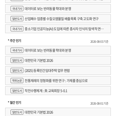
데이터로 보는 반려동물 학대와 분쟁
국내기사
산업폐수 업종별 수질오염물질 배출목록 구축 고도화 연구
일반도서
중소기업 인공지능(AI) 도입에 따른 종사자 인식의 탐색적 연구 :
국내기사
창원시 제조AI 프로그램 참가기업을 중심으로
* 주간 인기
2026-08-03 기준
데이터로 보는 반려동물 학대와 분쟁
국내기사
대한민국 기본법 2026
일반도서
(2025) 등록민간임대주택 업무 편람
일반도서
전통제례의 정형화를 위한 연구 : 가제를 중심으로
학위논문
작전수행체계 : 美 교육회장 5-0.1
일반도서
* 월간 인기
2026-08-01 기준
대한민국 기본법 2026
일반도서