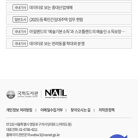
데이터로 보는 중대산업재해
국내기사
(2025) 등록민간임대주택 업무 편람
일반도서
아일랜드의 ‘예술기본소득’과 스코틀랜드의 예술인 소득보장정
국내기사
책 논의
데이터로 보는 반려동물 학대와 분쟁
국내기사
개인정보 처리방침
이메일수집거부
찾아오시는 길
저작권정책
07233 서울특별시 영등포구 의사당대로 1 (여의도동)
대표전화 : 02-6788-4211
홈페이지 관련 문의 webw3@nanet.go.kr