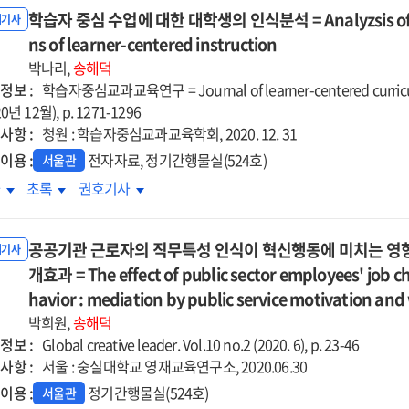
ct
학습자 중심 수업에 대한 대학생의 인식분석 = Analyzsis of univ
effect
acts
impacts
impacts
내기사
of
ns of learner-centered instruction
on
on
w
flow
lege
college
college
박나리,
송해덕
d
and
dents'
students'
students'
정보 :
학습자중심교과교육연구 = Journal of learner-centered curricu
erating
moderating
mmunication
communication
communication
20년 12월), p. 1271-1296
ct
effect
ions
actions
actions
사항 :
청원 : 학습자중심교과교육학회, 2020. 12. 31
of
in
in
이용 :
전자자료, 정기간행물실(524호)
서울관
portive
supportive
am
team
team
습자
학습자
학습자
차
초록
권호기사
rning
learning
rning
learning
learning
심
중심
중심
ironments
environments
=
=
업에
수업에
수업에
팀
팀
공공기관 근로자의 직무특성 인식이 혁신행동에 미치는 영향
한
대한
대한
내기사
습에서
학습에서
학습에서
학생의
개효과 = The effect of public sector employees' job ch
대학생의
대학생의
셜미디어
소셜미디어
소셜미디어
식분석
인식분석
인식분석
havior : mediation by public service motivation a
용이
활용이
활용이
=
=
박희원,
송해덕
학생의
대학생의
대학생의
lyzsis
Analyzsis
Analyzsis
정보 :
Global creative leader. Vol.10 no.2 (2020. 6), p. 23-46
뮤니케이션
커뮤니케이션
커뮤니케이션
of
of
사항 :
서울 : 숭실대학교 영재교육연구소, 2020.06.30
동에
행동에
행동에
versity
university
university
이용 :
정기간행물실(524호)
치는
미치는
미치는
서울관
dents'
students'
students'