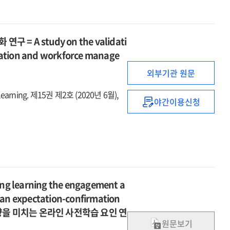
 A study on the validati
ization and workforce manage
외부기관 원문
earning. 제15권 제2호 (2020년 6월),
야간이용신청
미래
조직과
노동력
관리를
위한
인적자원
패널
cing learning the engagement a
데이터
h an expectation-confirmation
타당화
향을 미치는 온라인 사전학습 요인 연
연구
원문보기