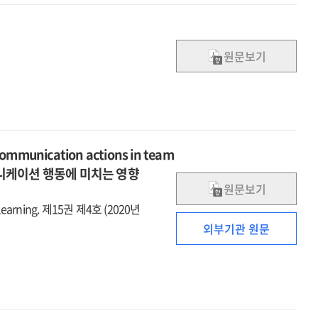
지침서
:
대상:
원문보기
만
15세
이상
 communication actions in team
뮤니케이션 행동에 미치는 영향
원문보기
earning. 제15권 제4호 (2020년
외부기관 원문