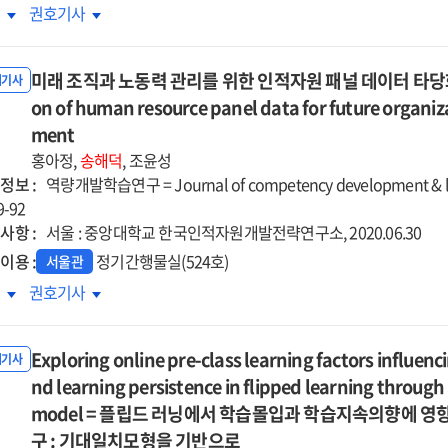
향
영향
영향
공기관
공공기관
록
권호기사
ceptions
perceptions
perceptions
로자의
근로자의
of
of
무특성
직무특성
rner-
learner-
learner-
미래 조직과 노동력 관리를 위한 인적자원 패널 데이터 타당화 연구 =
식이
인식이
내기사
tered
centered
centered
신행동에
on of human resource panel data for future organ
혁신행동에
truction
instruction
instruction
치는
미치는
ment
향
영향
홍아정,
송해덕
, 조윤성
:
정보 :
역량개발학습연구 = Journal of competency development & l
공봉사동기와
공공봉사동기와
9-92
무몰입의
직무몰입의
사항 :
서울 : 중앙대학교 한국인적자원개발전략연구소, 2020.06.30
개효과
매개효과
이용 :
정기간행물실(524호)
서울관
=
래
미래
록
권호기사
e
The
직과
조직과
ct
effect
동력
노동력
of
Exploring online pre-class learning factors influen
리를
관리를
내기사
lic
public
한
nd learning persistence in flipped learning throug
위한
tor
sector
적자원
인적자원
model = 플립드 러닝에서 학습몰입과 학습지속의향에 영
loyees'
employees'
널
패널
구 : 기대일치모형을 기반으로
job