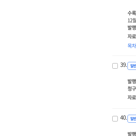
데
cha
타
수록
on
연
12월)
inn
=
발행
beh
A
:
자료
stu
med
Exp
목
on
by
onl
the
pub
pre
val
ser
39.
cla
일
of
mot
lea
hu
an
발행
fac
res
wo
청구
inf
pan
en
lea
자료
dat
the
for
en
fut
40.
an
org
일
lea
an
per
발행
wor