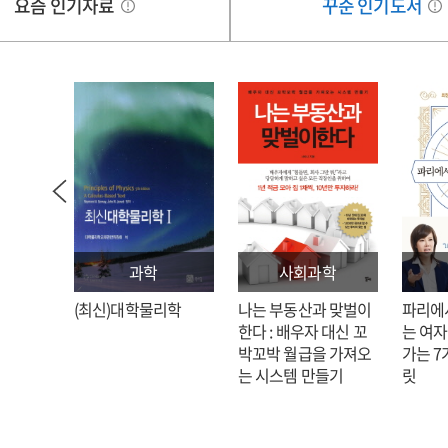
요즘 인기자료
꾸준 인기도서
:
대일치모형을
기대일치모형을
반으로
기반으로
과학
사회과학
: 김호
(최신)대학물리학
나는 부동산과 맞벌이
파리에
한다 : 배우자 대신 꼬
는 여자
박꼬박 월급을 가져오
가는 7
는 시스템 만들기
릿