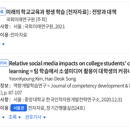
습지원환경의
학습지원환경의
절효과
조절효과
미래의 학교교육과 평생 학습 [전자자료] : 전망과 대책
자료
=
국회미래연구원 [주최]
e
The
사항 :
서울 : 국회미래연구원, 2021
ct
effect
이용 :
전자자료
of
래의
차
-
self-
교교육과
ected
directed
생
rning
learning
Relative social media impacts on college students'
습
내기사
ity
ability
자자료]
learning = 팀 학습에서 소셜미디어 활용이 대학생의 커
on
YeonKyoung Kim, Hae-Deok Song
rning
learning
망과
정보 :
역량개발학습연구 = Journal of competency development & l
nsfer
transfer
책
, p. 87-107
in
사항 :
서울 : 중앙대학교 한국인적자원개발전략연구소, 2020.12.31
porate
corporate
이용 :
전자자료, 정기간행물실(524호)
e-
서울관
rning
Learning
ative
Relative
Relative
차
초록
권호기사
:
ial
social
social
iating
mediating
dia
media
media