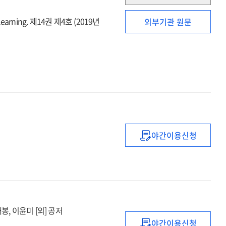
=
A
earning. 제14권 제4호 (2019년
외부기관 원문
study
on
the
validation
of
human
resource
panel
data
for
야간이용신청
미래사회
future
대비
organization
고등교육의
and
혁신과
workforce
발전방안
management
재봉, 이윤미 [외] 공저
야간이용신청