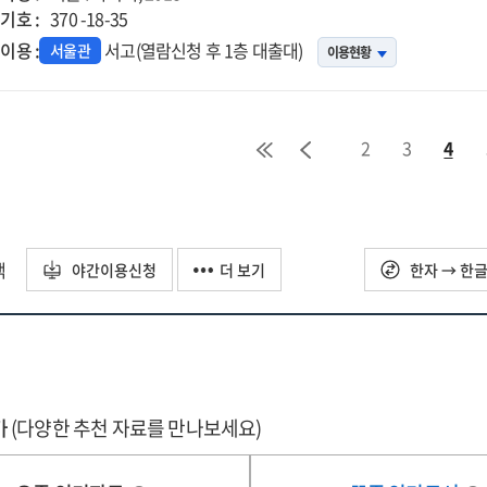
in
기호 :
nagement
management
370 -18-35
pped
flipped
이용 :
서고(열람신청 후 1층 대출대)
서울관
이용현황
rning
learning
ough
through
an
ectation-
expectation-
2
3
4
firmation
confirmation
del
model
=
립드
플립드
택
야간이용신청
더 보기
한자 → 한
닝에서
러닝에서
습몰입과
학습몰입과
습지속의향에
학습지속의향에
향을
영향을
치는
미치는
라인
온라인
가
(다양한 추천 자료를 만나보세요)
전학습
사전학습
인
요인
구
연구