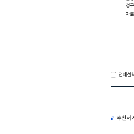
in
청구
ma
fli
자료
lea
thr
an
exp
con
mo
=
플
전체선
러
학
학
영
미
온
추천서
사
요
연