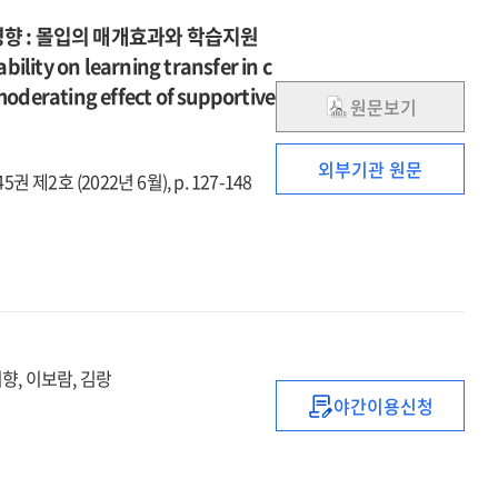
향 : 몰입의 매개효과와 학습지원
lity on learning transfer in c
moderating effect of supportive
원문보기
외부기관 원문
45권 제2호 (2022년 6월), p. 127-148
지향, 이보람, 김랑
야간이용신청
Golden
성격유형검사
:
전문가