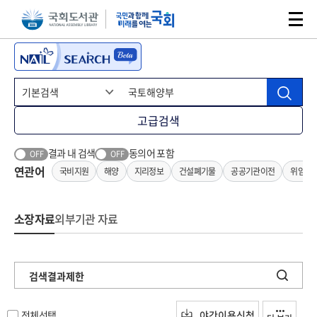
본문 바로가기
주메뉴 바로가기
고급검색
결과 내 검색
동의어 포함
OFF
OFF
연관어
국비지원
해양
지리정보
건설폐기물
공공기관이전
위임입
소장자료
외부기관 자료
검색결과제한
전체선택
야간이용신청