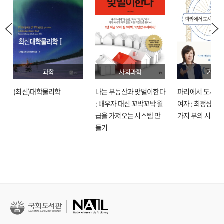
과학
사회과학
기술
(최신)대학물리학
나는 부동산과 맞벌이한다
파리에서 도시락
: 배우자 대신 꼬박꼬박 월
여자 : 최정상으로
급을 가져오는 시스템 만
가지 부의 시크릿
들기