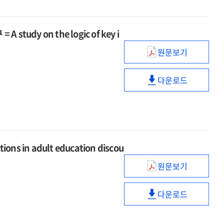
위한
colonial
도구의
in
교수자
era(1910-
개발
Japanese
자기평가
1945)
및
udy on the logic of key i
colonial
도구의
활용
era(1910-
개발
원문보기
=
2022
1945)
및
The
개정
활용
다운로드
development
교육과정의
=
2022
and
핵심
The
개정
the
아이디어
development
교육과정의
application
선정
and
핵심
of
논리에
the
아이디어
a
관한
application
선정
ns in adult education discou
self-
연구
of
논리에
evaluation
=
원문보기
a
관한
성인교육
tool
A
self-
연구
담론의
for
study
evaluation
=
다운로드
새로운
성인교육
instructors
on
tool
A
방향
담론의
to
the
for
study
모색
새로운