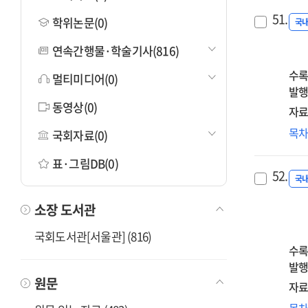
51.
학위논문(0)
국
연속간행물·학술기사(816)
수록
멀티미디어(0)
발행
동영상(0)
자료
일
목
국회자료(0)
초
표·그림DB(0)
위
52.
=
국
A
소장 도서관
stu
on
국회도서관[서울관] (816)
hyg
수록
edu
발행
in
원문
자료
ele
대