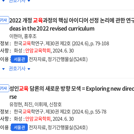
차
권호기사
d
and
프로젝트
팀프로젝트
ondary
secondary
업설계를
수업설계를
ools
schools
2022 개정
교육
과정의 핵심 아이디어 선정 논리에 관한 연구 = A st
한
위한
내기사
in
수자
deas in the 2022 revised curriculum
교수자
anese
Japanese
기평가
자기평가
이현아, 홍후조
onial
colonial
구의
도구의
정보 :
한국
교육
학연구. 제30권 제2호 (2024. 6), p. 79-108
(1910-
era(1910-
발
개발
사항 :
화성 :
안암교육학회
, 2024. 6. 30
5)
1945)
및
이용 :
전자자료, 정기간행물실(524호)
서울관
용
활용
2
2022
차
권호기사
=
정
개정
e
The
육과정의
교육과정의
velopment
development
성인
교육
담론의 새로운 방향 모색 = Exploring new directio
심
핵심
내기사
d
and
이디어
rse
아이디어
the
정
선정
유정현, 최진, 이휘재, 신창호
lication
application
리에
논리에
정보 :
한국
교육
학연구. 제30권 제2호 (2024. 6), p. 55-78
of
한
관한
사항 :
화성 :
안암교육학회
, 2024. 6. 30
a
구
연구
이용 :
전자자료, 정기간행물실(524호)
서울관
-
self-
=