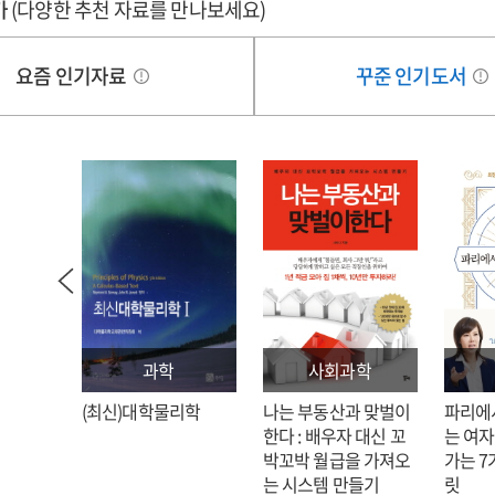
가
ls
(다양한 추천 자료를 만나보세요)
skills
the
racteristics
characteristics
요즘 인기자료
꾸준 인기도서
d
and
nsitions
transitions
of
ues
values
sented
presented
in
the
eral
general
ses
theses
of
ent
recent
ional
national
과학
사회과학
ricula
curricula
: 김호
(최신)대학물리학
나는 부동산과 맞벌이
파리에
d
and
한다 : 배우자 대신 꼬
는 여자
al
moral
박꼬박 월급을 가져오
가는 7
cation
education
는 시스템 만들기
릿