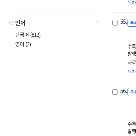
eva
성
목
A
too
담
stu
for
새
on
55.
언어
ins
방
국
the
to
모
한국어 (812)
log
des
=
of
영어 (2)
te
Exp
수록
key
pro
ne
발행
ide
cou
dir
자료
in
at
in
the
테
목
univ
adu
202
자
edu
rev
이
dis
56.
cur
근
국
도
자
교
방
수록
고
발행