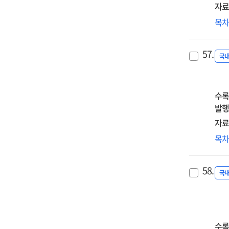
=
자료
A
IB
목
stu
MY
on
수
the
57.
지
국
edu
(C
dir
Ter
of
를
수록
mor
준
발행
self
사
자료
ide
및
bas
이
목
도
on
대
교
the
결
성
58.
the
관
국
개
of
연
연
Cha
=
=
Tay
A
A
stu
수록