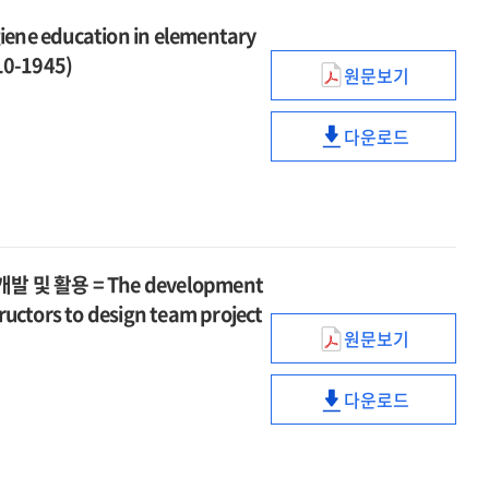
iene education in elementary
10-1945)
원문보기
일제강점기
초중등학교에서
다운로드
위생교육
일제강점기
=
초중등학교에서
A
위생교육
study
=
on
A
hygiene
study
 활용 = The development
education
on
tructors to design team project
in
hygiene
원문보기
elementary
대학
education
and
팀프로젝트
in
다운로드
secondary
수업설계를
elementary
대학
schools
위한
and
팀프로젝트
in
교수자
secondary
수업설계를
Japanese
자기평가
schools