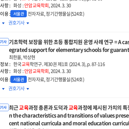
dy
study
on
사항 :
화성 :
안암교육학회
, 2024. 3. 30
on
the
이용 :
전자자료, 정기간행물실(524호)
provement
improvement
서울관
erminants
determinants
of
봄과
돌봄과
차
권호기사
of
ial
social
육의
교육의
versity
university
d
and
기적
유기적
ptation
adaptation
al
기초학력 보장을 위한 초등 통합지원 운영 사례 연구 = A case stud
moral
합으로서
통합으로서
내기사
for
ject
subject
랑스
egrated support for elementary schools for guarant
프랑스
igrant
immigrant
ievement
achievement
육복지
교육복지
최한올, 박상현
kground
background
ndards
standards
책
정책
정보 :
한국
교육
학연구. 제30권 제1호 (2024. 3), p. 87-116
dents
students
lying
applying
석
분석
사항 :
화성 :
안암교육학회
, 2024. 3. 30
IB
:
이용 :
전자자료, 정기간행물실(524호)
서울관
P
MYP
국사회에의
한국사회에의
초학력
기초학력
차
권호기사
mmand
command
사점을
시사점을
장을
보장을
ms
terms
심으로
중심으로
한
위한
=
최근
교육
과정 총론과 도덕과
교육
과정에 제시된 가치의 특징과
등
초등
내기사
lysis
Analysis
합지원
n the characteristics and transitions of values prese
통합지원
of
영
운영
cent national curricula and moral education curricu
nch
French
례
사례