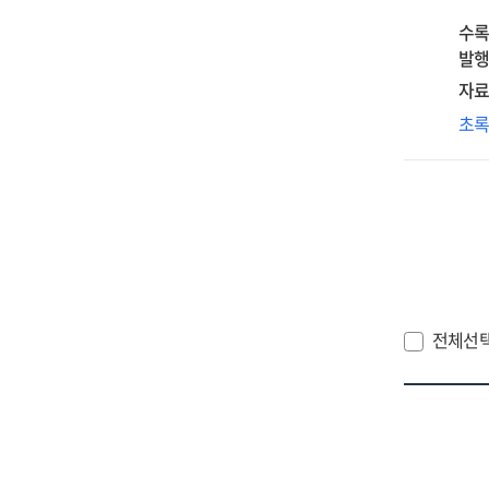
edu
연
수록
wel
=
발행
pol
A
자료
as
cas
an
최
초
stu
org
교
on
int
총
the
of
도
ope
car
교
of
an
제
int
edu
가
sup
:
특
for
foc
변
전체선
ele
on
관
sch
imp
연
for
for
=
gua
Kor
A
bas
soc
stu
aca
on