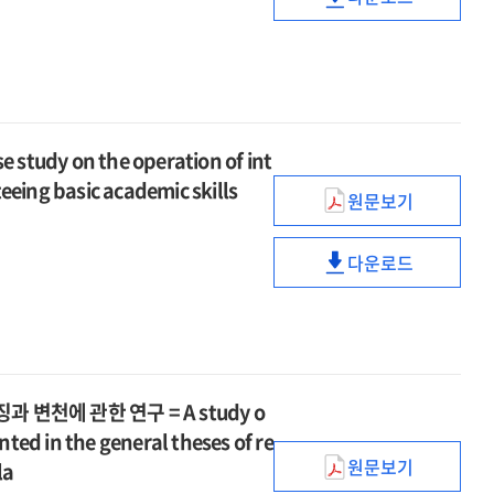
of
determinants
돌봄과
moral
adaptation
통합으로서
social
of
교육의
subject
for
프랑스
and
university
유기적
achievement
immigrant
교육복지
moral
adaptation
통합으로서
standards
background
정책
subject
for
프랑스
applying
students
분석
achievement
immigrant
교육복지
IB
:
y on the operation of int
standards
background
정책
MYP
한국사회에의
eeing basic academic skills
applying
students
분석
원문보기
command
시사점을
기초학력
IB
:
terms
중심으로
보장을
MYP
한국사회에의
다운로드
=
위한
command
시사점을
기초학력
Analysis
초등
terms
중심으로
보장을
of
통합지원
=
위한
French
운영
Analysis
초등
educational
사례
of
통합지원
welfare
연구
French
운영
 변천에 관한 연구 = A study o
policy
=
educational
사례
nted in the general theses of re
as
A
welfare
연구
원문보기
la
an
case
최근
policy
=