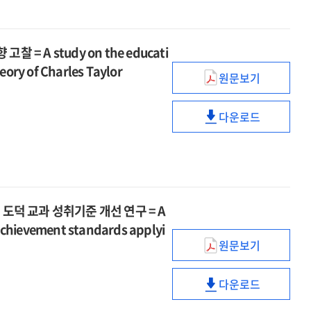
design
logic
instructors
on
=
방향
team
of
to
the
Exploring
모색
project
key
design
logic
new
=
courses
 고찰 = A study on the educati
ideas
team
of
directions
Exploring
at
in
heory of Charles Taylor
project
key
in
원문보기
new
universities
the
테일러의
courses
ideas
adult
directions
2022
자아
at
in
education
in
다운로드
revised
이론에
universities
the
테일러의
discourse
adult
curriculum
근거한
2022
자아
education
도덕적
revised
이론에
discourse
자아정체성
curriculum
근거한
교육의
도덕적
방향
자아정체성
및 도덕 교과 성취기준 개선 연구 = A
고찰
교육의
achievement standards applyi
=
방향
원문보기
A
IB
고찰
study
MYP
=
다운로드
on
수행
A
IB
the
지시어
study
MYP