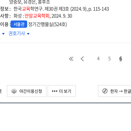
양중보, 유경은, 홍후조
cational
educational
구
연구
정보 :
한국
교육
학연구. 제30권 제3호 (2024. 9), p. 115-143
fare
welfare
=
사항 :
화성 :
안암교육학회
, 2024. 9. 30
icy
policy
A
이용 :
정기간행물실(524호)
as
서울관
e
case
an
근
최근
록
권호기사
dy
study
anic
organic
육과정
교육과정
on
egration
integration
론과
총론과
the
of
덕과
도덕과
ration
operation
4
5
6
e
care
육과정에
교육과정에
of
d
and
시된
제시된
egrated
integrated
cation
education
치의
가치의
port
support
:
징과
특징과
for
using
focusing
천에
변천에
택
mentary
elementary
야간이용신청
더 보기
한자 → 한
on
한
관한
ools
schools
lications
implications
구
연구
for
for
=
ranteeing
guaranteeing
ean
Korean
A
ic
basic
iety
society
dy
study
demic
academic
on