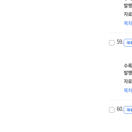
stu
on
발행
on
the
자료
im
det
of
돌
목
of
soc
교
uni
an
유
ada
59.
mor
통
국
for
sub
프
imm
ach
교
bac
sta
정
수록
stu
app
분
발행
IB
:
자료
MY
한
기
목
co
시
보
ter
중
위
=
60.
초
국
Ana
통
of
운
Fre
사