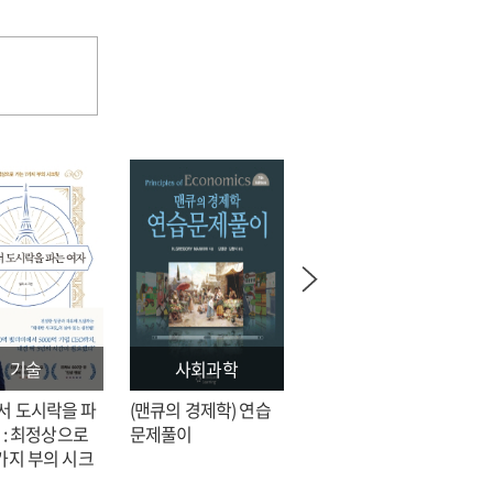
and
values
transitions
presented
of
in
values
the
presented
general
in
theses
the
of
general
recent
theses
national
of
curricula
recent
and
national
moral
curricula
education
and
curricula
기술
사회과학
문학
moral
education
서 도시락을 파
(맨큐의 경제학) 연습
전지적 독자 시점 = 싱
curricula
 : 최정상으로
문제풀이
숑 장편소설
가지 부의 시크