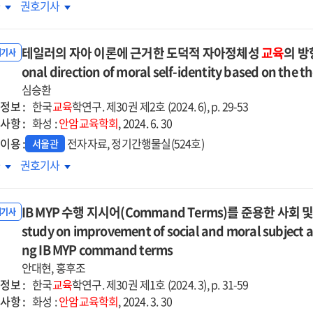
luation
인교육
evaluation
성인교육
차
권호기사
A
l
론의
tool
담론의
dy
study
로운
for
새로운
on
테일러의 자아 이론에 근거한 도덕적 자아정체성
교육
의 방향
tructors
향
instructors
방향
내기사
the
색
onal direction of moral self-identity based on the t
to
모색
ic
logic
ign
design
=
심승환
of
am
loring
team
Exploring
정보 :
한국
교육
학연구. 제30권 제2호 (2024. 6), p. 29-53
key
ject
w
project
new
사항 :
화성 :
안암교육학회
, 2024. 6. 30
as
ideas
rses
ections
courses
directions
이용 :
전자자료, 정기간행물실(524호)
서울관
in
at
in
일러의
the
테일러의
차
권호기사
ersities
lt
universities
adult
2
아
2022
자아
cation
education
ised
론에
revised
이론에
course
discourse
IB MYP 수행 지시어(Command Terms)를 준용한 사회 
riculum
거한
curriculum
근거한
내기사
덕적
study on improvement of social and moral subject 
도덕적
아정체성
자아정체성
ng IB MYP command terms
육의
교육의
안대현, 홍후조
향
방향
정보 :
한국
교육
학연구. 제30권 제1호 (2024. 3), p. 31-59
찰
고찰
사항 :
화성 :
안암교육학회
, 2024. 3. 30