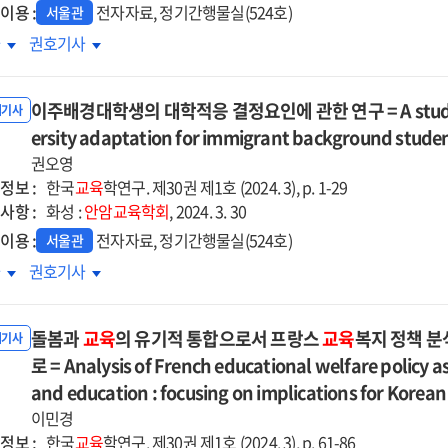
=
이용 :
전자자료, 정기간행물실(524호)
서울관
A
IB
차
권호기사
dy
study
P
MYP
on
행
수행
the
이주배경대학생의 대학적응 결정요인에 관한 연구 = A study on 
시어
지시어
내기사
cational
educational
ommand
ersity adaptation for immigrant background stude
(Command
ection
direction
ms)
Terms)
권오영
of
를
정보 :
한국
교육
학연구. 제30권 제1호 (2024. 3), p. 1-29
al
moral
용한
준용한
사항 :
화성 :
안암교육학회
, 2024. 3. 30
-
self-
회
사회
이용 :
전자자료, 정기간행물실(524호)
ntity
identity
서울관
및
ed
based
주배경대학생의
이주배경대학생의
차
권호기사
덕
도덕
on
학적응
대학적응
과
교과
the
정요인에
결정요인에
취기준
성취기준
ory
돌봄과
theory
교육
의 유기적 통합으로서 프랑스
교육
복지 정책 분
한
관한
내기사
선
개선
of
구
로 = Analysis of French educational welfare policy as
연구
구
연구
rles
Charles
=
and education : focusing on implications for Korean
=
lor
Taylor
A
이민경
A
dy
study
정보 :
한국
교육
학연구. 제30권 제1호 (2024. 3), p. 61-86