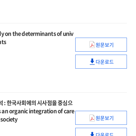
educational
(Command
on
수행
direction
Terms)
the
지시어
of
를
educational
(Command
moral
준용한
direction
Terms)
self-
사회
the determinants of univ
of
를
identity
및
nts
moral
준용한
원문보기
based
도덕
이주배경대학생
self-
사회
on
교과
대학적응
identity
및
the
다운로드
성취기준
결정요인에
based
도덕
이주배경대학생
theory
개선
관한
on
교과
대학적응
of
연구
연구
the
성취기준
결정요인에
Charles
=
=
theory
개선
관한
Taylor
A
A
of
연구
연구
study
study
Charles
=
=
석 : 한국사회에의 시사점을 중심으
on
on
Taylor
A
A
 an organic integration of care
improvement
the
study
study
원문보기
 society
of
determinants
돌봄과
on
on
social
of
교육의
improvement
the
and
다운로드
university
유기적