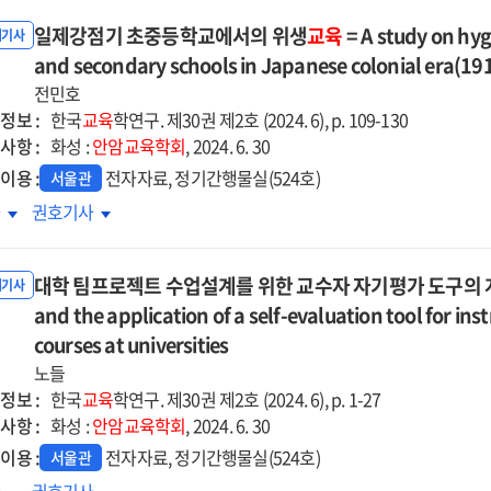
일제강점기 초중등학교에서의 위생
교육
= A study on hyg
내기사
and secondary schools in Japanese colonial era(19
전민호
정보 :
한국
교육
학연구. 제30권 제2호 (2024. 6), p. 109-130
사항 :
화성 :
안암교육학회
, 2024. 6. 30
이용 :
전자자료, 정기간행물실(524호)
서울관
제강점기
일제강점기
차
권호기사
중등학교에서의
초중등학교에서의
생교육
위생교육
대학 팀프로젝트 수업설계를 위한 교수자 자기평가 도구의 개발 및
=
내기사
and the application of a self-evaluation tool for ins
A
dy
study
courses at universities
on
노들
iene
hygiene
정보 :
한국
교육
학연구. 제30권 제2호 (2024. 6), p. 1-27
cation
education
사항 :
화성 :
안암교육학회
, 2024. 6. 30
in
이용 :
전자자료, 정기간행물실(524호)
서울관
mentary
elementary
학
대학