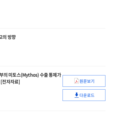
and
이전
정비와
재사용
analysis.
·
캠퍼스
유리병은
제424호,
입지의
이전
왜
재사용
쟁점
·
1회용
유리병은
[전자자료]
입지의
용기로
왜
쟁점
대체되고
1회용
외교의 방향
[전자자료]
있는가?
용기로
:
대체되고
빈용기보증금제
있는가?
한계와
:
음료용기
빈용기보증금제
재사용
한계와
국 정부의 미토스(Mythos) 수출 통제가
확대
음료용기
원문보기
 [전자자료]
방안
이슈와
재사용
[전자자료]
논점
확대
다운로드
=
방안
이슈와
Issue
[전자자료]
논점
and
=