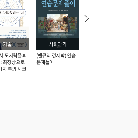
기술
사회과학
문학
서 도시락을 파
(맨큐의 경제학) 연습
전지적 독자 시점 = 싱
 : 최정상으로
문제풀이
숑 장편소설
가지 부의 시크