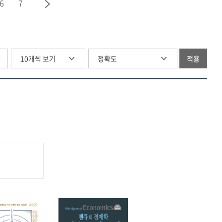
:
6
7
·
고령운전자
perspectives.
사전예방
청소년
사고예방,
제2512호,
중심
:
운전면허
고령운전자
규제체계
사전예방
자진반납으로
사고예방,
도입의
중심
충분한가?
운전면허
글
적용
필요성과
규제체계
:
자진반납으로
방향성
도입의
조건부
충분한가?
[전자자료]
필요성과
면허제도
:
방향성
도입을
조건부
[전자자료]
중심으로
면허제도
[전자자료]
도입을
중심으로
[전자자료]