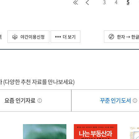
3
4
5
택
야간이용신청
더 보기
한자 → 한
가
(다양한 추천 자료를 만나보세요)
요즘 인기자료
꾸준 인기도서