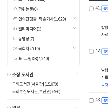
41.
학위논문(0)
웹
연속간행물·학술기사(1,629)
발행
멀티미디어(1)
자료
동영상(7)
국회자료(10)
42.
웹
표·그림DB(7,240)
발행
소장 도서관
자료
국회도서관[서울관] (15,070)
NA
목
현
국회부산도서관[부산관] (460)
=
43.
NA
웹
cur
원문