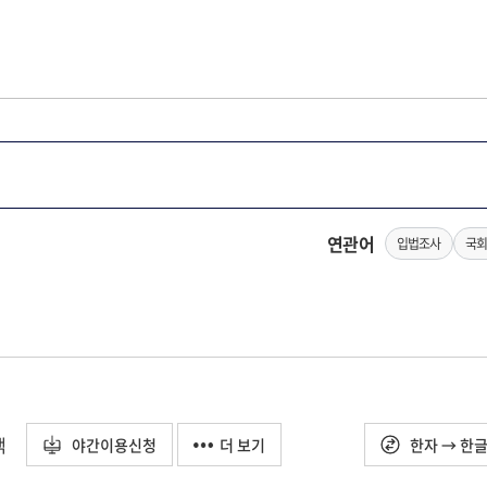
연관어
입법조사
국회
택
야간이용신청
더 보기
한자 → 한