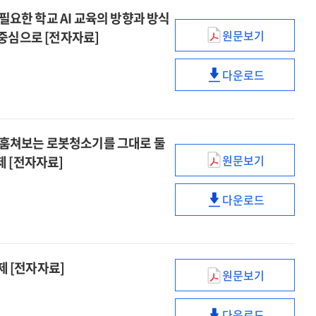
perspectives.
Issue
재점검 필요한 학교 AI 교육의 방향과 방식
제2510호,
and
원문보기
를 중심으로 [전자자료]
미국
perspectives.
이슈와
정부의
제2510호,
논점
미토스
다운로드
미국
=
이슈와
(Mythos)
정부의
Issue
논점
수출
미토스
and
=
통제가
(Mythos)
perspectives.
Issue
남긴
 사생활 훔쳐보는 로봇청소기를 그대로 둘
수출
제2508호,
and
것
원문보기
통제가
제 [전자자료]
재점검
perspectives.
이슈와
:
남긴
필요한
제2508호,
논점
고성능
것
학교
다운로드
재점검
=
AI
이슈와
:
AI
필요한
Issue
모델
논점
고성능
교육의
학교
and
전략자산화와
=
AI
방향과
AI
perspectives.
한국
Issue
모델
방식
과제 [전자자료]
교육의
제2509호,
소버린
and
원문보기
전략자산화와
:
NARS
방향과
사생활
AI의
perspectives.
한국
OECD·EU
brief.
방식
훔쳐보는
과제
제2509호,
소버린
공동
다운로드