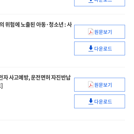
제170호,
:
로봇청소기를
NARS
[전자자료]
사생활
AI의
AILit
학생
OECD·EU
그대로
brief.
훔쳐보는
과제
프레임워크와
신체
공동
둘
제170호,
로봇청소기를
[전자자료]
국내
활동
AILit
것인가?
I 챗봇의 위험에 노출된 아동·청소년 : 사
학생
그대로
교육정책
·
프레임워크와
:
신체
원문보기
둘
비교를
이슈와
건강
국내
사물인터넷
활동
것인가?
중심으로
논점
실태
교육정책
(IoT)
·
:
다운로드
[전자자료]
=
및
비교를
이슈와
보안
건강
사물인터넷
Issue
개선
중심으로
논점
강화를
실태
(IoT)
and
과제
[전자자료]
=
위한
및
보안
perspectives.
[전자자료]
Issue
입법
개선
강화를
, 고령운전자 사고예방, 운전면허 자진반납
제2515호,
and
및
과제
위한
원문보기
]
AI
perspectives.
정책
이슈와
[전자자료]
입법
챗봇의
제2515호,
과제
논점
및
위험에
다운로드
AI
[전자자료]
=
정책
이슈와
노출된
챗봇의
Issue
과제
논점
아동
위험에
and
[전자자료]
=
·
노출된
perspectives.
Issue
청소년
아동
제2512호,
and