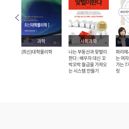
과학
사회과학
: 김호
(최신)대학물리학
나는 부동산과 맞벌이
파리에
한다 : 배우자 대신 꼬
는 여자
박꼬박 월급을 가져오
가는 7
는 시스템 만들기
릿