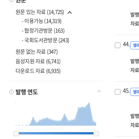
iss
원문 있는 자료 (14,725)
an
발행
- 이용가능 (14,319)
anal
자료
제4
- 협정기관방문 (163)
재
- 국회도서관방문 (243)
유
44.
웹
왜
원문 없는 자료 (347)
1회
음성지원 자료 (6,741)
발행
용
자료
다운로드 자료 (6,935)
대
있는
:
45.
발행 연도
웹
빈
한
음
발행
재
자료
확
1991
1991
1996
1996
2002
2002
2006
2006
2007
2007
2008
2008
2009
2009
2010
2010
2011
2011
2012
2012
2013
2013
2014
2014
2015
2015
2016
2016
2017
2017
2018
2018
2019
2019
2020
2020
2021
2021
2022
2022
2023
2023
2024
2024
2025
2025
2026
2026
방