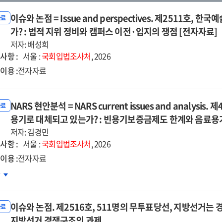
이슈와 논점 = Issue and perspectives. 제2511호
자료
가? : 법적 지위 정비와 캠퍼스 이전·입지의 쟁점 [전자자료]
저자: 배성희
사항 :
서울 :
국회입법조사처
, 2026
이용 :
전자자료
NARS 현안분석 = NARS current issues and analysi
자료
용기로 대체되고 있는가? : 빈용기보증금제도 한계와 음료용기
저자: 김경민
사항 :
서울 :
국회입법조사처
, 2026
이용 :
전자자료
RS
차
안분석
이슈와 논점. 제2516호, 511명의 무투표당선, 지방선거는
RS
자료
rent
지방선거 경쟁구조의 과제