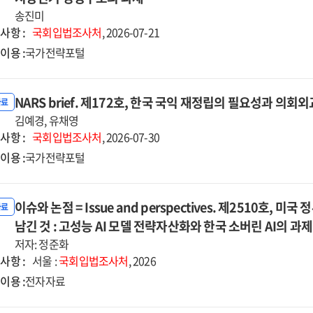
ues
송진미
d
사항 :
국회입법조사처
, 2026-07-21
ysis.
이용 :
국가전략포털
24호,
사용
리병은
NARS brief. 제172호, 한국 국익 재정립의 필요성과 의회
자료
김예경, 유채영
용
사항 :
국회입법조사처
, 2026-07-30
기로
이용 :
국가전략포털
체되고
가?
이슈와 논점 = Issue and perspectives. 제2510호, 미
자료
용기보증금제도
남긴 것 : 고성능 AI 모델 전략자산화와 한국 소버린 AI의 과제
계와
저자: 정준화
료용기
사항 :
서울 :
국회입법조사처
, 2026
사용
이용 :
전자자료
대
안