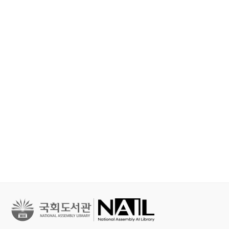
철학, 심리학
문학
문학
세이노의 가르침 : 피
홍학의 자리 : 정해연
불편한 편의점 
보다 진하게 살아라
장편소설
연 장편소설