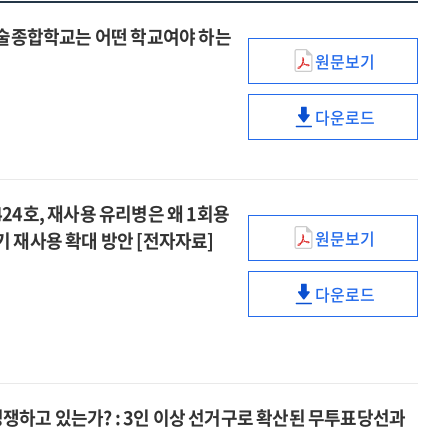
, 한국예술종합학교는 어떤 학교여야 하는
원문보기
이슈와
논점
다운로드
=
이슈와
Issue
논점
and
=
perspectives.
Issue
s. 제424호, 재사용 유리병은 왜 1회용
제2511호,
and
원문보기
 재사용 확대 방안 [전자자료]
한국예술종합학
perspectives.
NARS
어떤
제2511호,
현안분석
학교여야
다운로드
한국예술종합학
=
NARS
하는가?
어떤
NARS
현안분석
:
학교여야
current
=
법적
하는가?
issues
NARS
지위
:
and
current
정비와
법적
 경쟁하고 있는가? : 3인 이상 선거구로 확산된 무투표당선과
analysis.
issues
캠퍼스
지위
제424호,