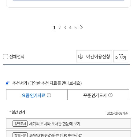
1
2
3
4
5
전체선택
야간이용신청
더 보기
추천서가
(다양한 추천 자료를 만나보세요)
요즘 인기자료
꾸준 인기도서
* 일간 인기
2026-08-06 기준
세계의 도시와 도서관 한눈에 보기
일반도서
唐宋財政史の硏究 租稅を中心に
학위논문