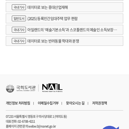
데이터로 보는 중대산업재해
국내기사
(2025) 등록민간임대주택 업무 편람
일반도서
아일랜드의 ‘예술기본소득’과 스코틀랜드의 예술인 소득보장정
국내기사
책 논의
데이터로 보는 반려동물 학대와 분쟁
국내기사
개인정보 처리방침
이메일수집거부
찾아오시는 길
저작권정책
07233 서울특별시 영등포구 의사당대로 1 (여의도동)
대표전화 : 02-6788-4211
홈페이지 관련 문의 webw3@nanet.go.kr