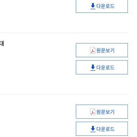
다운로드
자율에
적극행정,
맡길
언제쯤
수
자율에
있을까?
맡길
수
토대
있을까?
원문보기
공직가치
내재화
다운로드
교육은
공직가치
업무
내재화
수행
교육은
역량을
업무
강화하는
수행
기본
역량을
원문보기
토대
강화하는
고수의
기본
보고법?
다운로드
토대
나는
고수의
생각하며