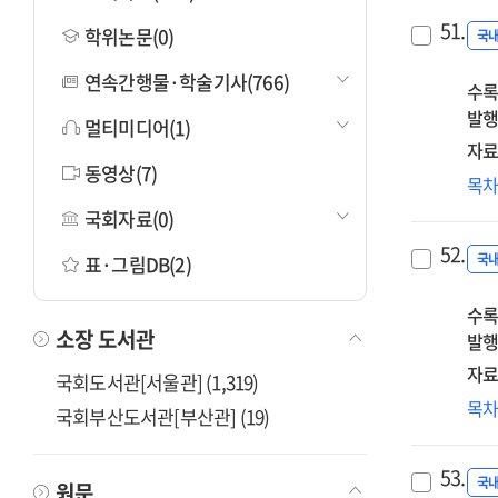
51.
학위논문(0)
국
연속간행물·학술기사(766)
수록
발행
멀티미디어(1)
자료
동영상(7)
빅
목
기
국회자료(0)
스
52.
미
국
표·그림DB(2)
정
수록
정책
소장 도서관
발행
의
자료
국회도서관[서울관] (1,319)
4차
목
국회부산도서관[부산관] (19)
산
왜
53.
블
국
원문