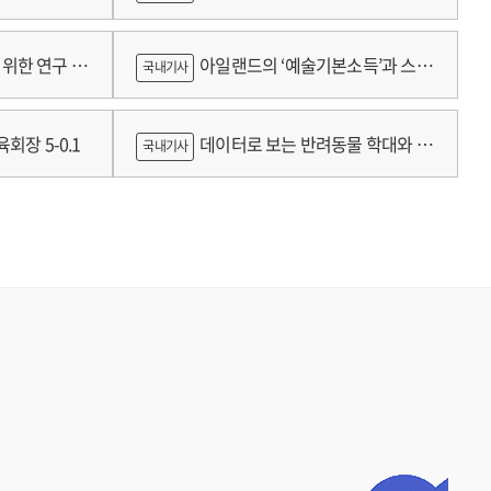
람
위한 연구 :
아일랜드의 ‘예술기본소득’과 스코
국내기사
틀랜드의 예술인 소득보장정책 논의
회장 5-0.1
데이터로 보는 반려동물 학대와 분
국내기사
쟁