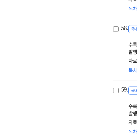
토
고
목
보고
나
58.
생
국
보고
수록
발행
자료
국
목
환
변
59.
전
국
사
수록
발행
자료
밀
목