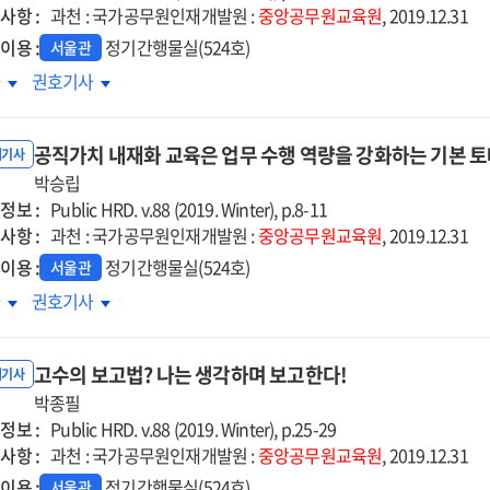
사항 :
과천 : 국가공무원인재개발원 :
중앙공무원교육원
, 2019.12.31
이용 :
정기간행물실(524호)
서울관
행정,
적극행정,
차
권호기사
제쯤
언제쯤
율에
자율에
공직가치 내재화 교육은 업무 수행 역량을 강화하는 기본 
길
맡길
내기사
박승립
수
정보 :
까?
있을까?
Public HRD. v.88 (2019. Winter), p.8-11
사항 :
과천 : 국가공무원인재개발원 :
중앙공무원교육원
, 2019.12.31
이용 :
정기간행물실(524호)
서울관
직가치
공직가치
차
권호기사
재화
내재화
육은
교육은
고수의 보고법? 나는 생각하며 보고한다!
무
업무
내기사
행
박종필
수행
정보 :
량을
역량을
Public HRD. v.88 (2019. Winter), p.25-29
사항 :
화하는
강화하는
과천 : 국가공무원인재개발원 :
중앙공무원교육원
, 2019.12.31
본
기본
이용 :
정기간행물실(524호)
서울관