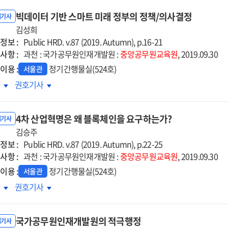
빅데이터 기반 스마트 미래 정부의 정책/의사결정
내기사
김성희
정보 :
Public HRD. v.87 (2019. Autumn), p.16-21
사항 :
과천 : 국가공무원인재개발원 :
중앙공무원교육원
, 2019.09.30
이용 :
정기간행물실(524호)
서울관
데이터
빅데이터
차
권호기사
반
기반
마트
스마트
4차 산업혁명은 왜 블록체인을 요구하는가?
래
미래
내기사
부의
김승주
정부의
정보 :
/
정책/
Public HRD. v.87 (2019. Autumn), p.22-25
사항 :
사결정
의사결정
과천 : 국가공무원인재개발원 :
중앙공무원교육원
, 2019.09.30
이용 :
정기간행물실(524호)
서울관
4차
차
권호기사
업혁명은
산업혁명은
왜
국가공무원인재개발원의 적극행정
록체인을
블록체인을
내기사