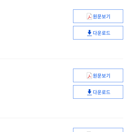
원문보기
빅데이터
기반
다운로드
스마트
빅데이터
미래
기반
정부의
스마트
정책/
미래
의사결정
정부의
정책/
원문보기
의사결정
4차
산업혁명은
다운로드
왜
4차
블록체인을
산업혁명은
요구하는가?
왜
블록체인을
요구하는가?