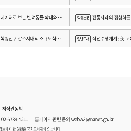
술개발 최종보고서
람
데이터로 보는 반려동물 학대와 분
전통제례의 정형화를 
학위논문
가제를 중심으로
학령인구 감소시대의 소규모학교
작전수행체계 : 美 교육
일반도서
향과 과제
저작권정책
02-6788-4211
홈페이지 관련 문의 webw3@nanet.go.kr
정보에 대한 권한은 국회도서관에 있습니다.