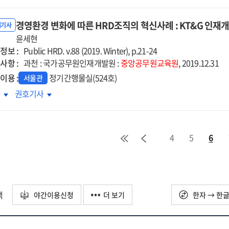
대
세대
원교육,
공무원교육,
경영환경 변화에 따른 HRD조직의 혁신사례 : KT&G 인재
임토의로
분임토의로
내기사
개를
윤세현
날개를
정보 :
다
달다
Public HRD. v.88 (2019. Winter), p.21-24
사항 :
:
과천 : 국가공무원인재개발원 :
중앙공무원교육원
, 2019.12.31
남공무원교육원
충남공무원교육원
이용 :
정기간행물실(524호)
서울관
영환경
경영환경
차
권호기사
화에
변화에
른
따른
D조직의
HRD조직의
4
5
6
신사례
혁신사례
:
&G
KT&G
재개발원
인재개발원
택
야간이용신청
더 보기
한자 → 한