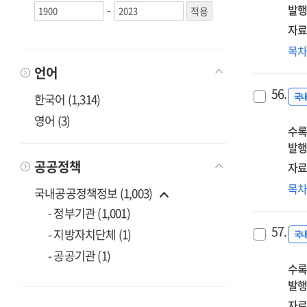
-
발행
자료
적극
목
언
언어
자
56.
맡
한국어 (1,314)
국
수
영어 (3)
수록
있을
발행
공공정책
자료
공
목
국내공공정책정보 (1,003)
내
- 정부기관 (1,001)
교
57.
- 지방자치단체 (1)
업
국
수
- 공공기관 (1)
수록
역
발행
강
기
자료