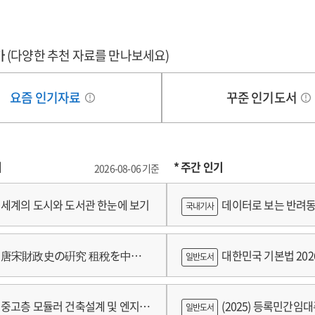
가
(다양한 추천 자료를 만나보세요)
요즘 인기자료
꾸준 인기도서
기
* 주간 인기
2026-08-06 기준
세계의 도시와 도서관 한눈에 보기
데이터로 보는 반려동
국내기사
쟁
唐宋財政史の硏究 租稅を中心
대한민국 기본법 202
일반도서
중고층 모듈러 건축설계 및 엔지니
(2025) 등록민간임
일반도서