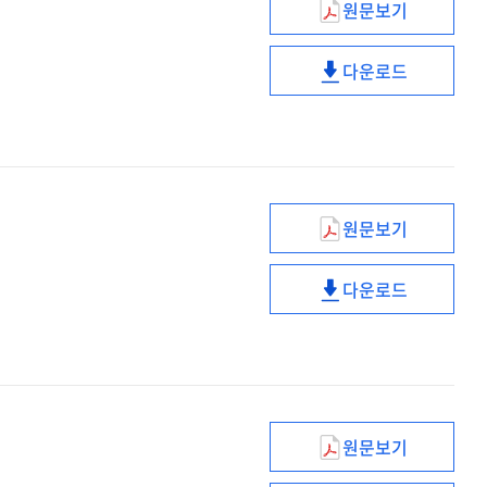
원문보기
국가공무원인재
적극행정
다운로드
국가공무원인재
적극행정
원문보기
정책개념설계의
중요성
다운로드
정책개념설계의
중요성
원문보기
적극행정,
언제쯤