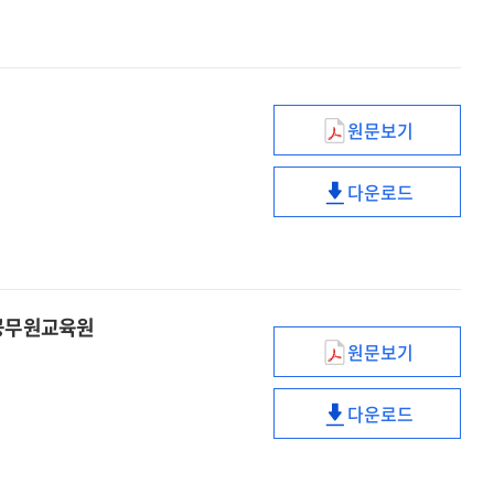
보고법?
보고한다!
나는
생각하며
보고한다!
원문보기
국제적
환경
다운로드
변화와
국제적
전략적
환경
사고
변화와
전략적
사고
남공무원교육원
원문보기
밀레니얼
세대
다운로드
공무원교육,
밀레니얼
분임토의로
세대
날개를
공무원교육,