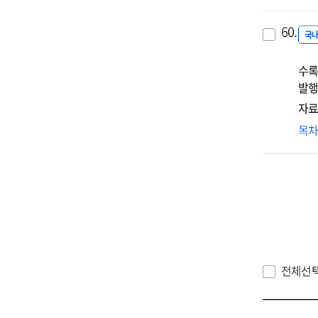
세
공무
60.
분
국
날
수록
달
발행
:
충
자료
경
목
변
따
HR
혁
:
KT
인
전체선