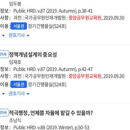
구하는가?
임두봉
요구하는가?
정보 :
Public HRD. v.87 (2019. Autumn), p.38-41
사항 :
과천 : 국가공무원인재개발원 :
중앙공무원교육원
, 2019.09.30
이용 :
정기간행물실(524호)
서울관
가공무원인재개발원의
국가공무원인재개발원의
차
권호기사
극행정
적극행정
정책개념설계의 중요성
내기사
임재호
정보 :
Public HRD. v.87 (2019. Autumn), p.42-47
사항 :
과천 : 국가공무원인재개발원 :
중앙공무원교육원
, 2019.09.30
이용 :
정기간행물실(524호)
서울관
책개념설계의
정책개념설계의
차
권호기사
요성
중요성
적극행정, 언제쯤 자율에 맡길 수 있을까?
내기사
조남식
정보 :
Public HRD. v.88 (2019. Winter), p.50-53