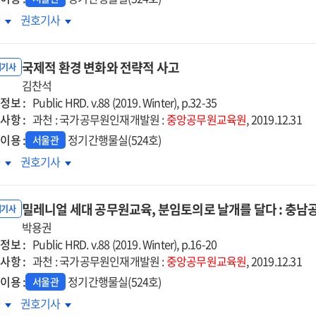
대
토대
수의
고수의
차
권호기사
법?
보고법?
는
나는
국제적 환경 변화와 전략적 사고
각하며
생각하며
내기사
한다!
김찬석
보고한다!
정보 :
Public HRD. v.88 (2019. Winter), p.32-35
사항 :
과천 : 국가공무원인재개발원 :
중앙공무원교육원
, 2019.12.31
이용 :
정기간행물실(524호)
서울관
제적
국제적
차
권호기사
경
환경
화와
변화와
밀레니얼 세대 공무원교육, 분임토의로 날개를 달다 : 충
략적
전략적
내기사
고
박용권
사고
정보 :
Public HRD. v.88 (2019. Winter), p.16-20
사항 :
과천 : 국가공무원인재개발원 :
중앙공무원교육원
, 2019.12.31
이용 :
정기간행물실(524호)
서울관
레니얼
밀레니얼
차
권호기사