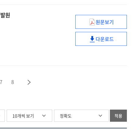
달다
분임토의로
:
날개를
개발원
충남공무원교육
달다
원문보기
:
경영환경
충남공무원교육
변화에
다운로드
따른
경영환경
HRD조직의
변화에
혁신사례
따른
:
HRD조직의
KT&G
혁신사례
인재개발원
:
7
8
KT&G
인재개발원
글
적용