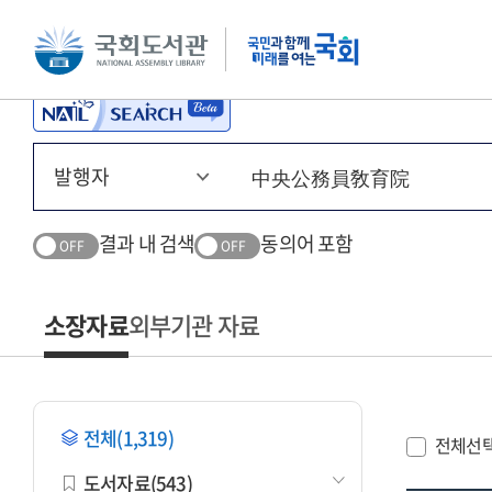
본문 바로가기
주메뉴 바로가기
결과 내 검색
동의어 포함
OFF
OFF
소장자료
외부기관 자료
전체(1,319)
전체선
도서자료(543)