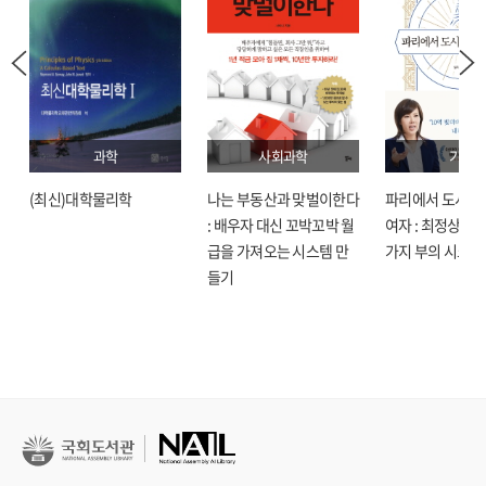
과학
사회과학
기술
(최신)대학물리학
나는 부동산과 맞벌이한다
파리에서 도시락
: 배우자 대신 꼬박꼬박 월
여자 : 최정상으로
급을 가져오는 시스템 만
가지 부의 시크릿
들기