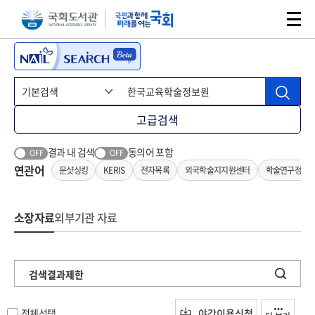
본문 바로가기
주메뉴 바로가기
고급검색
결과 내 검색
동의어 포함
OFF
OFF
연관어
문샷싱킹
KERIS
전자목록
외국학술지지원센터
학술연구정보
소장자료
외부기관 자료
검색결과제한
전체선택
야간이용신청