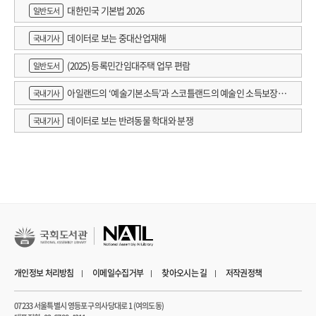
대한민국 기본법 2026
일반도서
데이터로 보는 중대산업재해
국내기사
(2025) 등록민간임대주택 업무 편람
일반도서
아일랜드의 ‘예술기본소득’과 스코틀랜드의 예술인 소득보장정
국내기사
책 논의
데이터로 보는 반려동물 학대와 분쟁
국내기사
개인정보 처리방침
이메일수집거부
찾아오시는 길
저작권정책
07233 서울특별시 영등포구 의사당대로 1 (여의도동)