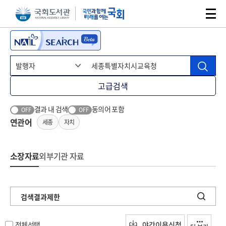
본문 바로가기
주메뉴 바로가기
고급검색
결과 내 검색
동의어 포함
OFF
OFF
연관어
세종
자치
소장자료
외부기관 자료
검색결과제한
전체선택
야간이용신청