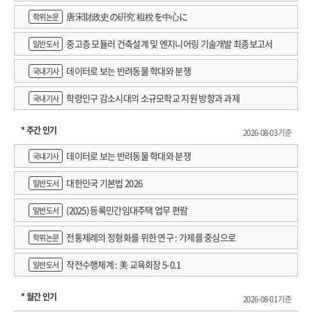
唐宋財政史の硏究 租稅を中心に
학위논문
중고층 모듈러 건축설계 및 엔지니어링 기술개발 최종보고서
일반도서
데이터로 보는 반려동물 학대와 분쟁
국내기사
학령인구 감소시대의 소규모학교 지원 방향과 과제
국내기사
* 주간 인기
2026-08-03 기준
데이터로 보는 반려동물 학대와 분쟁
국내기사
대한민국 기본법 2026
일반도서
(2025) 등록민간임대주택 업무 편람
일반도서
전통제례의 정형화를 위한 연구 : 가제를 중심으로
학위논문
작전수행체계 : 美 교육회장 5-0.1
일반도서
* 월간 인기
2026-08-01 기준