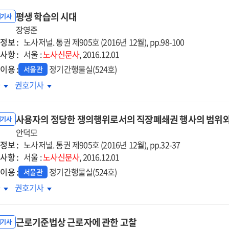
평생 학습의 시대
내기사
장영준
정보 :
노사저널. 통권 제905호 (2016년 12월), pp.98-100
사항 :
서울 :
노사신문사
, 2016.12.01
이용 :
정기간행물실(524호)
서울관
생
평생
차
권호기사
습의
학습의
대
시대
사용자의 정당한 쟁의행위로서의 직장폐쇄권 행사의 범위와
내기사
안덕모
정보 :
노사저널. 통권 제905호 (2016년 12월), pp.32-37
사항 :
서울 :
노사신문사
, 2016.12.01
이용 :
정기간행물실(524호)
서울관
용자의
사용자의
차
권호기사
당한
정당한
의행위로서의
쟁의행위로서의
근로기준법상 근로자에 관한 고찰
장폐쇄권
직장폐쇄권
내기사