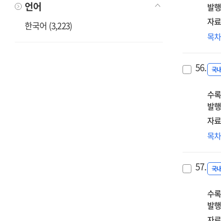
언어
발행
자료
한국어 (3,223)
바
목
리
역
56.
자
국
수록
발행
자료
노
목
5개
법
57.
고
국
양
수록
지
발행
자료