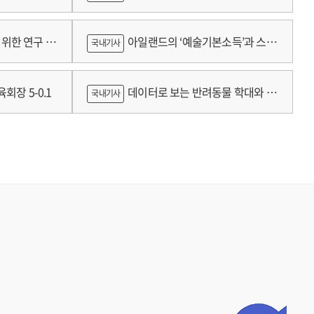
람
위한 연구 :
아일랜드의 ‘예술기본소득’과 스코
국내기사
틀랜드의 예술인 소득보장정책 논의
회장 5-0.1
데이터로 보는 반려동물 학대와 분
국내기사
쟁