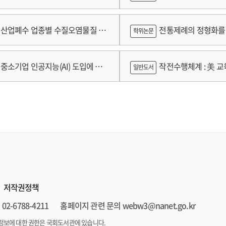
람
산업폐수 업종별 수질오염물질 배
전통제례의 정형화를 
학위논문
구축 고도화 연구
가제를 중심으로
중소기업 인공지능(AI) 도입에 따
작전수행체계 : 美 교육
일반도서
 인식의 탐색적 연구 : 창원시 제조
로그램 참가기업을 중심으로
저작권정책
02-6788-4211
홈페이지 관련 문의 webw3@nanet.go.kr
정보에 대한 권한은 국회도서관에 있습니다.