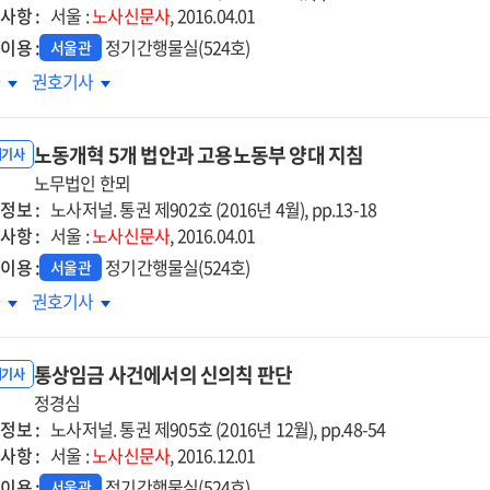
사항 :
서울 :
노사신문사
, 2016.04.01
이용 :
정기간행물실(524호)
서울관
람직한
바람직한
차
권호기사
더의
리더의
할과
역할과
노동개혁 5개 법안과 고용노동부 양대 지침
세
자세
내기사
노무법인 한뫼
정보 :
노사저널. 통권 제902호 (2016년 4월), pp.13-18
사항 :
서울 :
노사신문사
, 2016.04.01
이용 :
정기간행물실(524호)
서울관
동개혁
노동개혁
차
권호기사
5개
안과
법안과
통상임금 사건에서의 신의칙 판단
용노동부
고용노동부
내기사
대
정경심
양대
정보 :
침
지침
노사저널. 통권 제905호 (2016년 12월), pp.48-54
사항 :
서울 :
노사신문사
, 2016.12.01
이용 :
정기간행물실(524호)
서울관