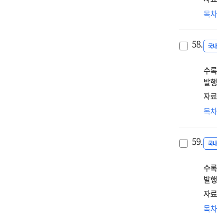
통
목
사
신
58.
판
국
수록
발행
자료
인
목
일
미
59.
국
수록
발행
자료
"공
목