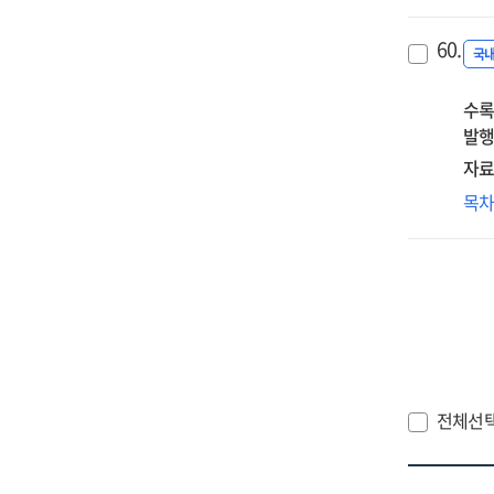
노
제3
60.
물결
국
:
수록
전
발행
이
위
자료
[인
정
목
정
갖
위
요
전체선