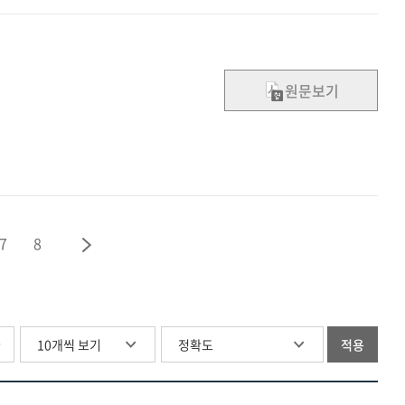
원문보기
7
8
글
적용