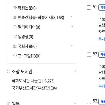
51.
학위논문(0)
국
연속간행물·학술기사(3,168)
수록
발행
멀티미디어(0)
자료
동영상(0)
평
목
학
국회자료(0)
시
52.
국
표·그림DB(0)
수록
소장 도서관
발행
자료
국회도서관[서울관] (3,223)
사
목
국회부산도서관[부산관] (34)
정
쟁
53.
직
국
원문