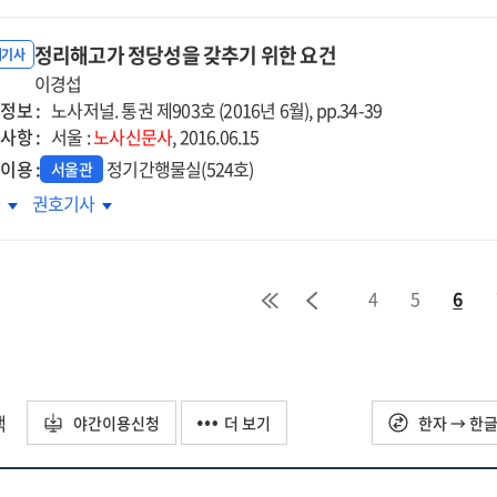
동운동의
노동운동의
의
제3의
정리해고가 정당성을 갖추기 위한 요건
"
물결"
내기사
이경섭
:
정보 :
국통합공무원노동조합
전국통합공무원노동조합
노사저널. 통권 제903호 (2016년 6월), pp.34-39
사항 :
충재
이충재
서울 :
노사신문사
, 2016.06.15
원장
위원장
이용 :
정기간행물실(524호)
서울관
터뷰]
[인터뷰]
리해고가
정리해고가
차
권호기사
당성을
정당성을
추기
갖추기
한
위한
4
5
6
건
요건
택
야간이용신청
더 보기
한자 → 한