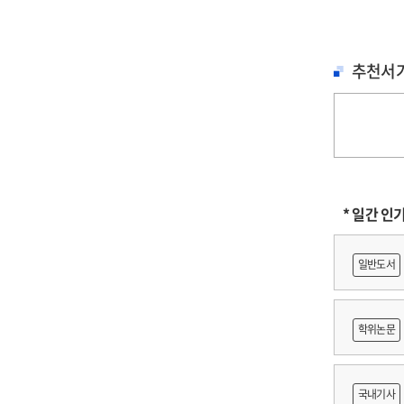
추천서
* 일간 인
일반도서
학위논문
도등 제작
국내기사