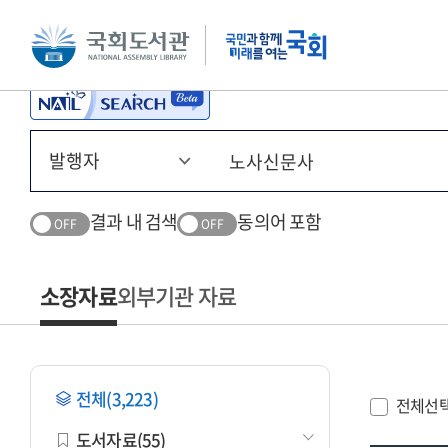
본문 바로가기
주메뉴 바로가기
결과 내 검색
동의어 포함
OFF
OFF
소장자료
외부기관 자료
전체(3,223)
전체선
도서자료(55)