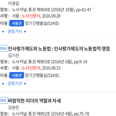
사의
이경섭
행사의
정보 :
위와
범위와
노사저널. 통권 제904호 (2016년 10월), pp.42-47
사항 :
계
한계
서울 :
노사신문사
, 2016.09.28
이용 :
정기간행물실(524호)
서울관
로기준법상
근로기준법상
차
권호기사
로자에
근로자에
한
관한
인사평가제도와 노동법 : 인사평가제도의 노동법적 쟁점
찰
고찰
내기사
김기선
정보 :
노사저널. 통권 제903호 (2016년 6월), pp.9-14
사항 :
서울 :
노사신문사
, 2016.06.15
이용 :
정기간행물실(524호)
서울관
사평가제도와
인사평가제도와
차
권호기사
동법
노동법
:
바람직한 리더의 역할과 자세
사평가제도의
인사평가제도의
내기사
동법적
강승민
노동법적
정보 :
점
쟁점
노사저널. 통권 제902호 (2016년 4월), pp.75-78