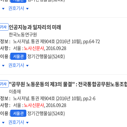
상임금
통상임금
차
권호기사
건에서의
사건에서의
의칙
신의칙
인공지능과 일자리의 미래
단
판단
내기사
한국노동연구원
정보 :
노사저널. 통권 제904호 (2016년 10월), pp.64-72
사항 :
서울 :
노사신문사
, 2016.09.28
이용 :
정기간행물실(524호)
서울관
공지능과
인공지능과
차
권호기사
자리의
일자리의
래
미래
"공무원 노동운동의 제3의 물결" : 전국통합공무원노동조합
내기사
이충재
정보 :
노사저널. 통권 제904호 (2016년 10월), pp.2-6
사항 :
서울 :
노사신문사
, 2016.09.28
이용 :
정기간행물실(524호)
서울관
무원
"공무원
차
권호기사