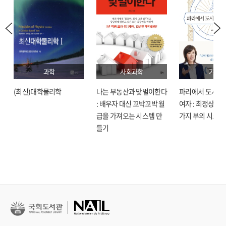
과학
사회과학
기술
(최신)대학물리학
나는 부동산과 맞벌이한다
파리에서 도시락
: 배우자 대신 꼬박꼬박 월
여자 : 최정상으로
급을 가져오는 시스템 만
가지 부의 시크릿
들기