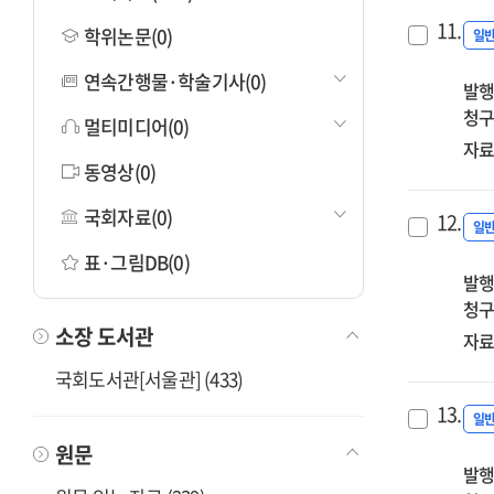
11.
학위논문(0)
일
연속간행물·학술기사(0)
발행
청구
멀티미디어(0)
자료
동영상(0)
국회자료(0)
12.
일
표·그림DB(0)
발행
청구
소장 도서관
자료
국회도서관[서울관] (433)
13.
일
원문
발행