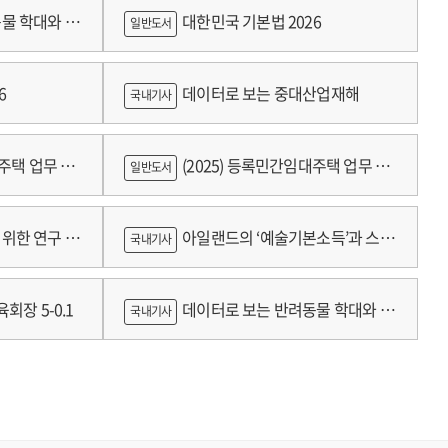
물 학대와 분
대한민국 기본법 2026
일반도서
6
데이터로 보는 중대산업재해
국내기사
대주택 업무 편
(2025) 등록민간임대주택 업무 편
일반도서
람
위한 연구 :
아일랜드의 ‘예술기본소득’과 스코
국내기사
틀랜드의 예술인 소득보장정책 논의
회장 5-0.1
데이터로 보는 반려동물 학대와 분
국내기사
쟁