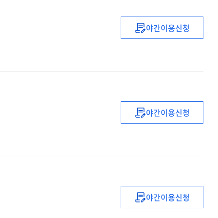
(예정)
교사
야간이용신청
직무연수
(2022년)
(1기)
초등
신규교사
추수
(나눔)
직무연수
야간이용신청
(2022)
초등
신규임용
예정교사
직무연수
(배움)
야간이용신청
(2022년도)
중등