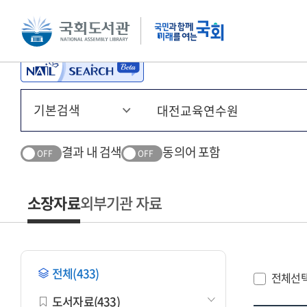
본문 바로가기
주메뉴 바로가기
결과 내 검색
동의어 포함
OFF
OFF
소장자료
외부기관 자료
전체(433)
전체선
도서자료(433)