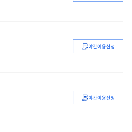
중등
1급
정교사
(영어)
자격연수
야간이용신청
초등
생활지도
및
교육활동보호
직무연수
야간이용신청
(2022년)
유
·
초등
복직