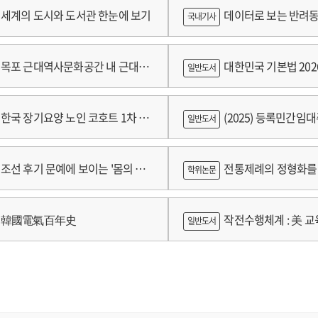
세계의 도시와 도서관 한눈에 보기
데이터로 보는 반려동
국내기사
쟁
목포 근대역사문화공간 내 근대건
대한민국 기본법 202
일반도서
 기록화보고서
한국 장기요양 노인 코호트 1차 추
(2025) 등록민간임
일반도서
 2024년 건강보험연구원 정규연구
람
조선 후기 문예에 보이는 '몸의 욕
전통제례의 정형화를 
학위논문
 양상 연구
가제를 중심으로
韓國電氣百年史
작전수행체계 : 美 교육
일반도서