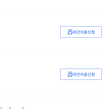
신규임용예정교
(배움)
직무연수
야간이용신청
(2022년도)
중등
1급
정교사
(국어)
자격연수
야간이용신청
(2022)
중등
복직
(예정)
교사
직무연수
4
5