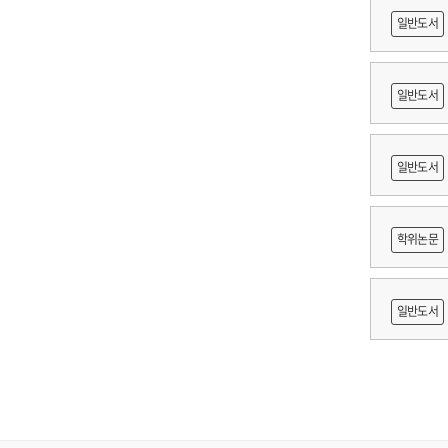
일반도서
일반도서
축문화재
일반도서
적조사 :
학위논문
보고서
망 긍정'
일반도서