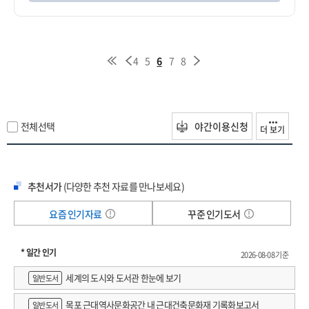
4
5
6
7
8
전체선택
야간이용신청
더 보기
추천서가
(다양한 추천 자료를 만나보세요)
요즘 인기자료
꾸준 인기도서
* 일간 인기
2026-08-08 기준
세계의 도시와 도서관 한눈에 보기
일반도서
목포 근대역사문화공간 내 근대건축문화재 기록화보고서
일반도서