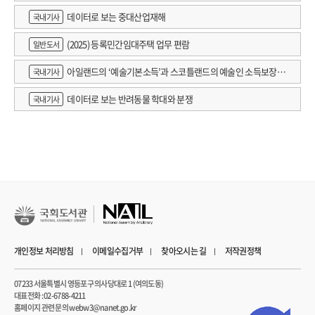
데이터로 보는 중대산업재해
국내기사
(2025) 등록민간임대주택 업무 편람
일반도서
아일랜드의 ‘예술기본소득’과 스코틀랜드의 예술인 소득보장정
국내기사
책 논의
데이터로 보는 반려동물 학대와 분쟁
국내기사
개인정보 처리방침
이메일수집거부
찾아오시는 길
저작권정책
07233 서울특별시 영등포구 의사당대로 1 (여의도동)
대표전화 : 02-6788-4211
홈페이지 관련 문의 webw3@nanet.go.kr