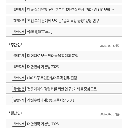
한국 장기요양 노인 코호트 1차 추적조사 : 2024년 건강보험연
일반도서
구원 정규연구보고서
조선 후기 문예에 보이는 '몸의 욕망 긍정' 양상 연구
학위논문
韓國電氣百年史
일반도서
* 주간 인기
2026-08-03 기준
데이터로 보는 반려동물 학대와 분쟁
국내기사
대한민국 기본법 2026
일반도서
(2025) 등록민간임대주택 업무 편람
일반도서
전통제례의 정형화를 위한 연구 : 가제를 중심으로
학위논문
작전수행체계 : 美 교육회장 5-0.1
일반도서
* 월간 인기
2026-08-01 기준
대한민국 기본법 2026
일반도서