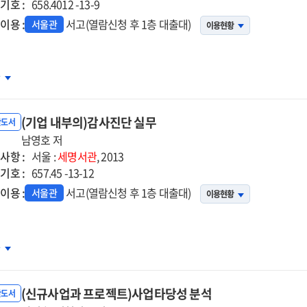
기호 :
658.4012 -13-9
이용 :
서고(열람신청 후 1층 대출대)
서울관
이용현황
략기획실무
차
무매뉴얼
(기업 내부의)감사진단 실무
반도서
남영호 저
사항 :
서울 :
세명서관
, 2013
기호 :
657.45 -13-12
이용 :
서고(열람신청 후 1층 대출대)
서울관
이용현황
업
차
의)
사진단
(신규사업과 프로젝트)사업타당성 분석
무
반도서