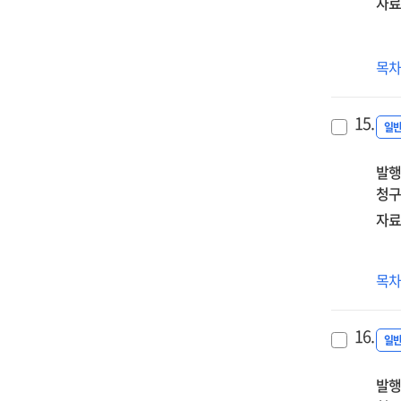
자료
201
목
한
통
15.
199
일
독
발행
청구
자료
(
목
프로
사
16.
분
일
발행