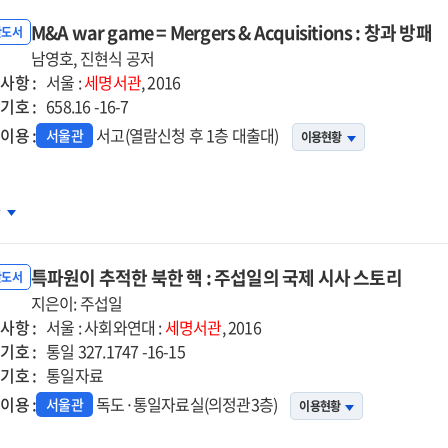
M&A war game = Mergers & Acquisitions : 창과 방패
반도서
남영호, 진현식 공저
사항 :
서울 :
세명서관
, 2016
기호 :
658.16 -16-7
이용 :
서고(열람신청 후 1층 대출대)
서울관
이용현황
A
차
r
me
특파원이 추적한 북한 핵 : 주섭일의 국제 시사 스토리
반도서
gers
지은이: 주섭일
사항 :
서울 : 사회와연대 :
세명서관
, 2016
기호 :
uisitions
통일 327.1747 -16-15
기호 :
통일자료
과
이용 :
독도·통일자료실(의정관3층)
서울관
이용현황
패