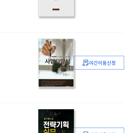
통일대박과
1990
독일통일
야간이용신청
(신규사업과
프로젝트)
사업타당성
분석