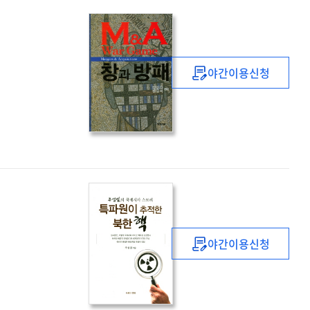
야간이용신청
M&A
war
game
=
Mergers
&
Acquisitions
:
창과
방패
야간이용신청
특파원이
추적한
북한
핵