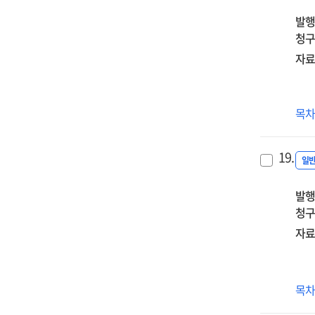
발행
청구
자료
(
목
프로
사
19.
분
일
발행
청구
자료
한
목
통