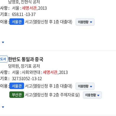
남영호, 진현식 공저
사항 :
서울 :
세명서관
, 2013
기호 :
658.11 -13-37
이용 :
서고(열람신청 후 1층 대출대)
서울관
이용현황
신규사업과
차
젝트)
업타당성
한반도 통일과 중국
석
반도서
덩위원, 장기표 공저
사항 :
서울 : 사회와연대 :
세명서관
, 2013
기호 :
327.51052 -13-12
이용 :
서고(열람신청 후 1층 대출대)
서울관
이용현황
서고(열람신청 후 2층 주제자료실)
부산관
이용현황
반도
차
일과