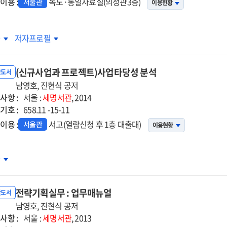
이용 :
독도·통일자료실(의정관3층)
서울관
이용현황
7
2017
차
저자프로필
반도
한반도
일대박과
통일대박과
(신규사업과 프로젝트)사업타당성 분석
0
1990
반도서
일통일
남영호, 진현식 공저
독일통일
사항 :
서울 :
세명서관
, 2014
기호 :
658.11 -15-11
이용 :
서고(열람신청 후 1층 대출대)
서울관
이용현황
신규사업과
차
젝트)
업타당성
전략기획실무 : 업무매뉴얼
석
반도서
남영호, 진현식 공저
사항 :
서울 :
세명서관
, 2013