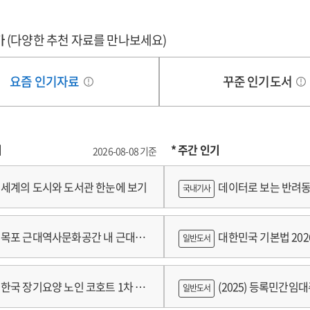
가
(다양한 추천 자료를 만나보세요)
요즘 인기자료
꾸준 인기도서
기
* 주간 인기
2026-08-08 기준
세계의 도시와 도서관 한눈에 보기
데이터로 보는 반려동
국내기사
쟁
목포 근대역사문화공간 내 근대건
대한민국 기본법 202
일반도서
 기록화보고서
한국 장기요양 노인 코호트 1차 추
(2025) 등록민간임
일반도서