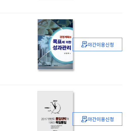
:
주섭일의
국제
시사
스토리
야간이용신청
(경영계획과)
목표에
의한
성과관리
야간이용신청
2017
한반도