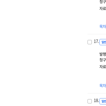
청구
자료
전
목
:
업
17.
일
발행
청구
자료
(기
목
내부
감
18.
실
일