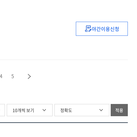
야간이용신청
예산정책론
:
예산결산과
재정정책
4
5
글
적용