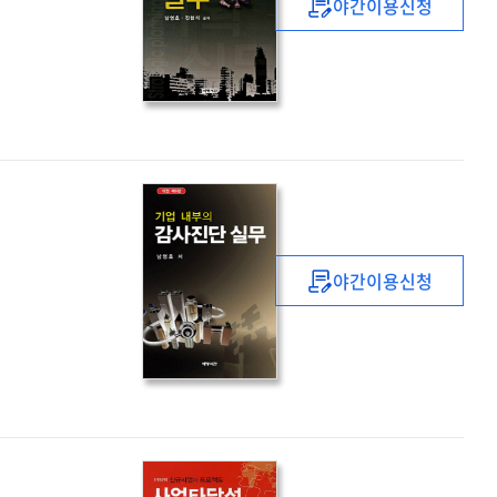
야간이용신청
전략기획실무
:
업무매뉴얼
야간이용신청
(기업
내부의)
감사진단
실무