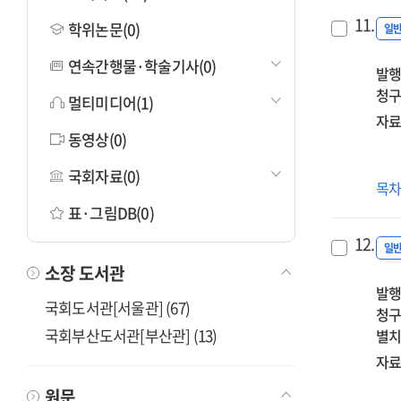
11.
학위논문(0)
일
연속간행물·학술기사(0)
발행
청구
멀티미디어(1)
자료
동영상(0)
국회자료(0)
M&
목
wa
표·그림DB(0)
ga
12.
=
일
소장 도서관
Mer
발행
&
국회도서관[서울관] (67)
청구
Acq
국회부산도서관[부산관] (13)
별치
:
창
자료
방
원문