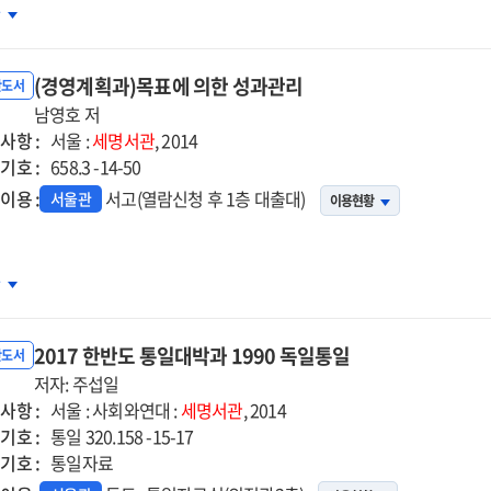
파원이
차
적한
한
(경영계획과)목표에 의한 성과관리
반도서
남영호 저
사항 :
섭일의
서울 :
세명서관
, 2014
기호 :
제
658.3 -14-50
사
이용 :
서고(열람신청 후 1층 대출대)
서울관
이용현황
토리
영계획과)
차
표에
한
2017 한반도 통일대박과 1990 독일통일
과관리
반도서
저자: 주섭일
사항 :
서울 : 사회와연대 :
세명서관
, 2014
기호 :
통일 320.158 -15-17
기호 :
통일자료