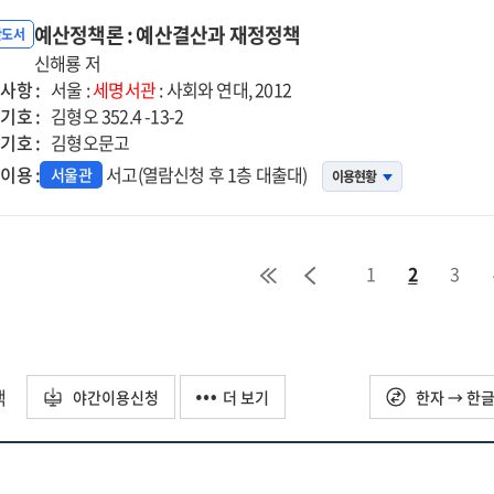
국
예산정책론 : 예산결산과 재정정책
반도서
신해룡 저
사항 :
서울 :
세명서관
: 사회와 연대, 2012
기호 :
김형오 352.4 -13-2
기호 :
김형오문고
이용 :
서고(열람신청 후 1층 대출대)
서울관
이용현황
1
2
3
택
야간이용신청
더 보기
한자 → 한