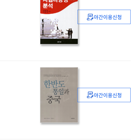
야간이용신청
(신규사업과
프로젝트)
사업타당성
분석
야간이용신청
한반도
통일과
중국