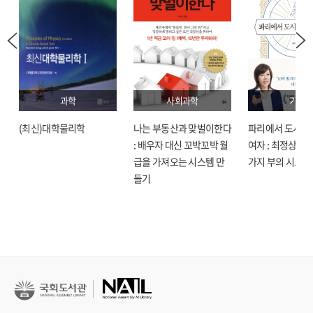
과학
사회과학
기술
(최신)대학물리학
나는 부동산과 맞벌이한다
파리에서 도시락
: 배우자 대신 꼬박꼬박 월
여자 : 최정상으로
급을 가져오는 시스템 만
가지 부의 시크릿
들기