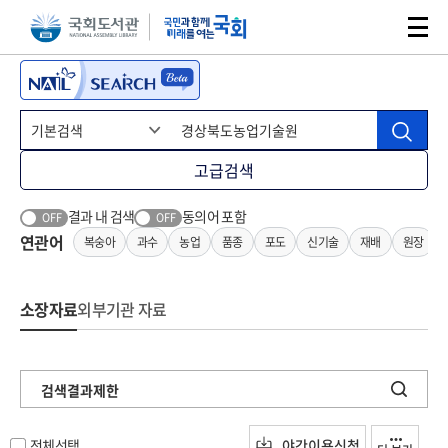
본문 바로가기
주메뉴 바로가기
고급검색
결과 내 검색
동의어 포함
OFF
OFF
연관어
복숭아
과수
농업
품종
포도
신기술
재배
원장
소장자료
외부기관 자료
검색결과제한
전체선택
야간이용신청