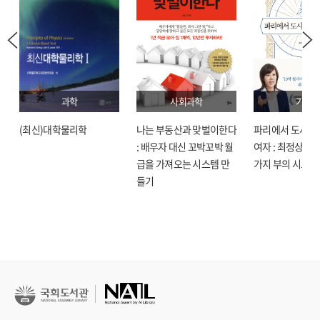
과학
사회과학
기술
(최신)대학물리학
나는 부동산과 맞벌이한다
파리에서 도시락
: 배우자 대신 꼬박꼬박 월
여자 : 최정상으로
급을 가져오는 시스템 만
가지 부의 시크릿
들기