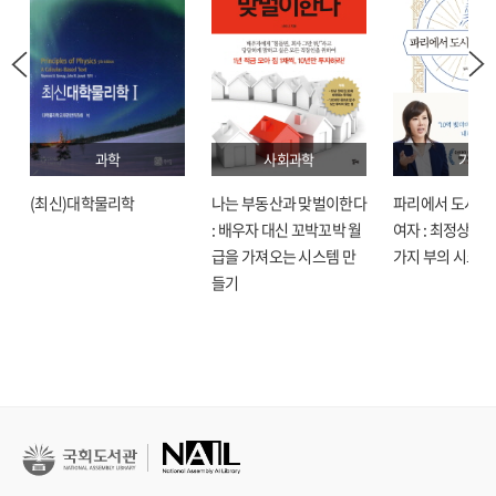
과학
사회과학
기술
(최신)대학물리학
나는 부동산과 맞벌이한다
파리에서 도시락
: 배우자 대신 꼬박꼬박 월
여자 : 최정상으로
급을 가져오는 시스템 만
가지 부의 시크릿
들기