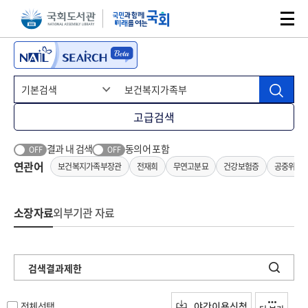
본문 바로가기
주메뉴 바로가기
고급검색
결과 내 검색
동의어 포함
OFF
OFF
연관어
보건복지가족부장관
전재희
무연고분묘
건강보험증
공중위생
소장자료
외부기관 자료
검색결과제한
전체선택
야간이용신청