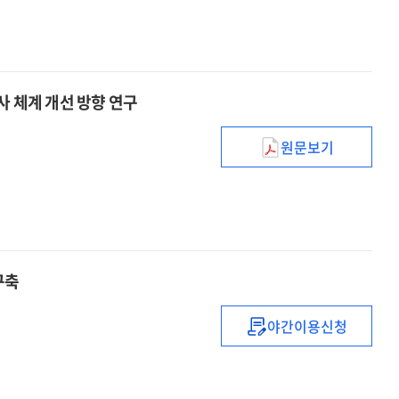
불평등
로봇프로젝트
증가
:
대응을
2014년도
위한
예비타당성조사
미래유망기술
사 체계 개선 방향 연구
보고서
원문보기
(2014년)R&D사
예비타당성조사
일관성
제고를
위한
조사
구축
체계
개선
야간이용신청
방향
(2015년)
연구
국가과학기술표
개선