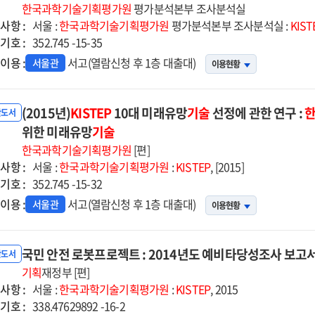
단공구산업
한국과학기술기획평가원
평가분석본부 조사분석실
사항 :
술고도화
서울 :
한국과학기술기획평가원
평가분석본부 조사분석실 :
KIST
기호 :
업
352.745 -15-35
이용 :
서고(열람신청 후 1층 대출대)
서울관
이용현황
14년도
비타당성조사
고서
(2015년)
KISTEP
10대 미래유망
기술
선정에 관한 연구 :
반도서
위한 미래유망
기술
한국과학기술기획평가원
[편]
사항 :
서울 :
한국과학기술기획평가원
:
KISTEP
, [2015]
기호 :
352.745 -15-32
이용 :
서고(열람신청 후 1층 대출대)
서울관
이용현황
국민 안전 로봇프로젝트 : 2014년도 예비타당성조사 보고
반도서
기획
재정부 [편]
사항 :
서울 :
한국과학기술기획평가원
:
KISTEP
, 2015
기호 :
338.47629892 -16-2