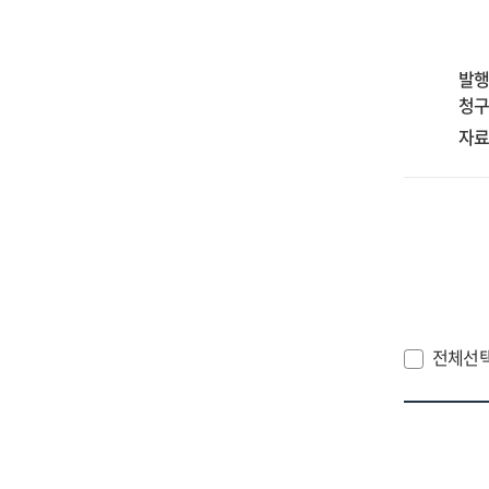
pap
201
20
발행
청구
자료
전체선