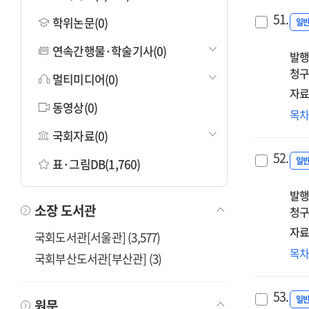
51.
학위논문(0)
일
연속간행물·학술기사(0)
발행
청구
멀티미디어(0)
자료
동영상(0)
신
목
:
국회자료(0)
20
52.
사
일
표·그림DB(1,760)
적
발행
재
소장 도서관
청구
보
자료
국회도서관[서울관] (3,577)
제
목
국회부산도서관[부산관] (3)
경
향
53.
위
일
원문