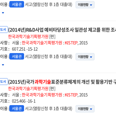
이용 :
서고(열람신청 후 1층 대출대)
서울관
이용현황
민
차
전
봇프로젝트
(2014년)R&D사업 예비타당성조사 일관성 제고를 위한 조
반도서
14년도
한국과학기술기획평가원
[편]
사항 :
비타당성조사
서울 :
한국과학기술기획평가원
:
KISTEP
, 2015
기호 :
고서
607.251 -15-12
이용 :
서고(열람신청 후 1층 대출대)
서울관
이용현황
014년)R&D사업
차
비타당성조사
관성
(2015년)국가
과학기술
표준분류체계의 개선 및 활용기반 
고를
반도서
한
한국과학기술기획평가원
[편]
사항 :
사
서울 :
한국과학기술기획평가원
:
KISTEP
, 2015
기호 :
계
025.466 -16-1
선
이용 :
서고(열람신청 후 1층 대출대)
서울관
이용현황
향