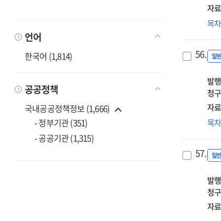
자료
국
목
안
언어
로
56.
한국어 (1,814)
:
일
20
발행
예
공공정책
청구
보
자료
국내공공정책정보 (1,666)
(2
목
- 정부기관 (351)
예
- 공공기관 (1,315)
일
57.
제
일
위
발행
조
청구
체
개
자료
방