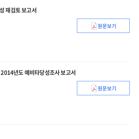
성 재검토 보고서
원문보기
신성장동력장비
:
2015년도
사업계획
적정성
재검토
: 2014년도 예비타당성조사 보고서
보고서
원문보기
제조업
경쟁력
향상을
위한
첨단공구산업
기술고도화
사업