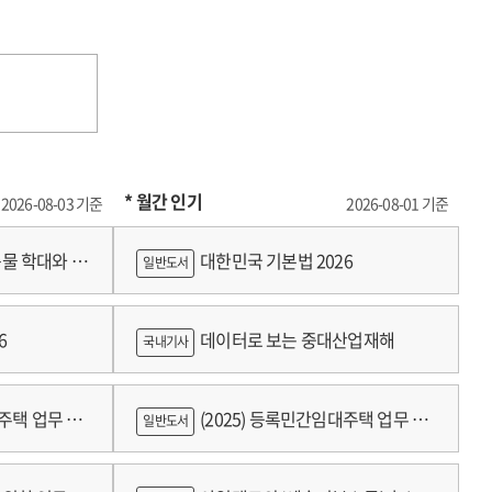
of
the
unused
patents
in
universities
and
* 월간 인기
public
2026-08-03 기준
2026-08-01 기준
research
institutes
물 학대와 분
대한민국 기본법 2026
일반도서
6
데이터로 보는 중대산업재해
국내기사
대주택 업무 편
(2025) 등록민간임대주택 업무 편
일반도서
람