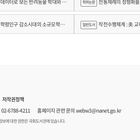
데이터로 보는 반려동물 학대와 분
전통제례의 정형화를 
학위논문
가제를 중심으로
학령인구 감소시대의 소규모학교
작전수행체계 : 美 교육
일반도서
향과 과제
저작권정책
02-6788-4211
홈페이지 관련 문의 webw3@nanet.go.kr
정보에 대한 권한은 국회도서관에 있습니다.