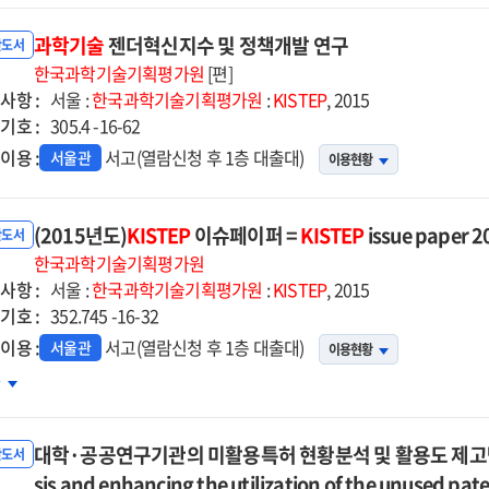
구
과학기술
젠더혁신지수 및 정책개발 연구
반도서
한국과학기술기획평가원
[편]
사항 :
서울 :
한국과학기술기획평가원
:
KISTEP
, 2015
기호 :
305.4 -16-62
이용 :
서고(열람신청 후 1층 대출대)
서울관
이용현황
(2015년도)
KISTEP
이슈페이퍼 =
KISTEP
issue paper 2
반도서
한국과학기술기획평가원
사항 :
서울 :
한국과학기술기획평가원
:
KISTEP
, 2015
기호 :
352.745 -16-32
이용 :
서고(열람신청 후 1층 대출대)
서울관
이용현황
015년도)KISTEP
차
슈페이퍼
대학·공공연구기관의 미활용특허 현황분석 및 활용도 제고방안 = (A
TEP
반도서
ue
sis and enhancing the utilization of the unused paten