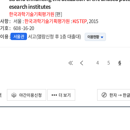
er
esearch institutes
5-
한국과학기술기획평가원
[편]
사항 :
서울 :
한국과학기술기획평가원
:
KISTEP
, 2015
기호 :
608 -16-20
이용 :
서고(열람신청 후 1층 대출대)
서울관
이용현황
4
5
6
택
야간이용신청
더 보기
한자 → 한