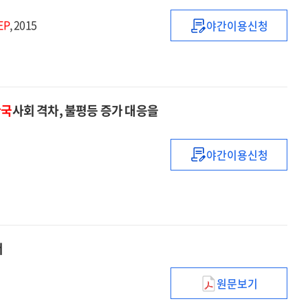
:
EP
, 2015
야간이용신청
2014년도
KISTEP
예비타당성조사
통계브리프
보고서
:
2014.1∼2014.1
한국
사회 격차, 불평등 증가 대응을
야간이용신청
(2015년)KISTE
10대
미래유망기술
선정에
관한
연구
서
:
한국사회
원문보기
국민
격차,
안전