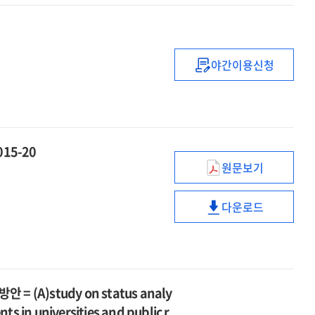
및
활용기반
구축
야간이용신청
과학기술
젠더혁신지수
및
정책개발
연구
015-20
원문보기
(2015년도)KIST
이슈페이퍼
다운로드
=
(2015년도)KIST
KISTEP
이슈페이퍼
issue
=
paper
KISTEP
2015-
issue
)study on status analy
20
paper
ts in universities and public r