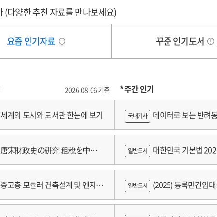
가
(다양한 추천 자료를 만나보세요)
요즘 인기자료
꾸준 인기도서
기
* 주간 인기
2026-08-06 기준
세계의 도시와 도서관 한눈에 보기
데이터로 보는 반려동
국내기사
쟁
唐宋財政史の硏究 租稅を中心
대한민국 기본법 202
일반도서
중고층 모듈러 건축설계 및 엔지니
(2025) 등록민간임
일반도서
술개발 최종보고서
람