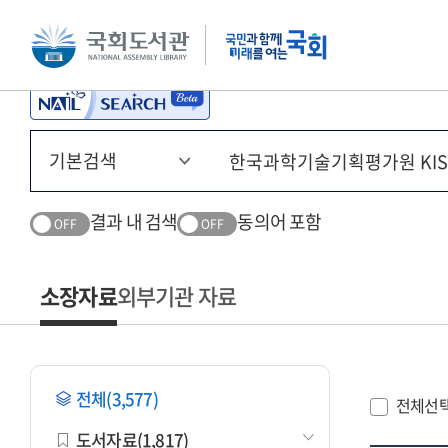
본문 바로가기
주메뉴 바로가기
결과 내 검색
동의어 포함
OFF
OFF
소장자료
외부기관 자료
전체(3,577)
전체선
도서자료(1,817)