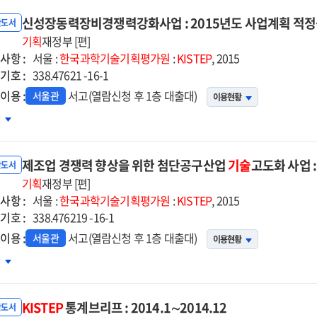
신성장동력장비경쟁력강화사업 : 2015년도 사업계획 적정
반도서
기획
재정부 [편]
사항 :
서울 :
한국과학기술기획평가원
:
KISTEP
, 2015
기호 :
338.47621 -16-1
이용 :
서고(열람신청 후 1층 대출대)
서울관
이용현황
성장동력장비경쟁력강화사업
차
15년도
제조업 경쟁력 향상을 위한 첨단공구산업
기술
고도화 사업 
업계획
반도서
정성
기획
재정부 [편]
사항 :
검토
서울 :
한국과학기술기획평가원
:
KISTEP
, 2015
기호 :
고서
338.476219 -16-1
이용 :
서고(열람신청 후 1층 대출대)
서울관
이용현황
조업
차
쟁력
상을
KISTEP
통계브리프 : 2014.1∼2014.12
한
반도서