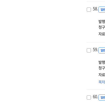
연
58.
일
발행
청구
자료
59.
일
발행
청구
자료
(2
목
이
=
60.
KIS
일
iss