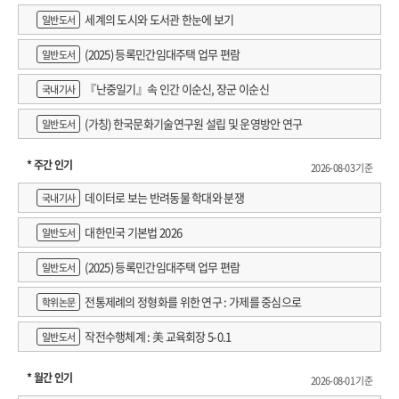
세계의 도시와 도서관 한눈에 보기
일반도서
(2025) 등록민간임대주택 업무 편람
일반도서
『난중일기』속 인간 이순신, 장군 이순신
국내기사
(가칭) 한국문화기술연구원 설립 및 운영방안 연구
일반도서
* 주간 인기
2026-08-03 기준
데이터로 보는 반려동물 학대와 분쟁
국내기사
대한민국 기본법 2026
일반도서
(2025) 등록민간임대주택 업무 편람
일반도서
전통제례의 정형화를 위한 연구 : 가제를 중심으로
학위논문
작전수행체계 : 美 교육회장 5-0.1
일반도서
* 월간 인기
2026-08-01 기준