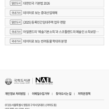
대한민국 기본법 2026
일반도서
데이터로 보는 중대산업재해
국내기사
(2025) 등록민간임대주택 업무 편람
일반도서
아일랜드의 ‘예술기본소득’과 스코틀랜드의 예술인 소득보장정
국내기사
책 논의
데이터로 보는 반려동물 학대와 분쟁
국내기사
개인정보 처리방침
이메일수집거부
찾아오시는 길
저작권정책
07233 서울특별시 영등포구 의사당대로 1 (여의도동)