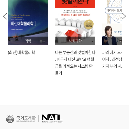
과학
사회과학
기술
(최신)대학물리학
나는 부동산과 맞벌이한다
파리에서 도시락
: 배우자 대신 꼬박꼬박 월
여자 : 최정상으로
급을 가져오는 시스템 만
가지 부의 시크릿
들기