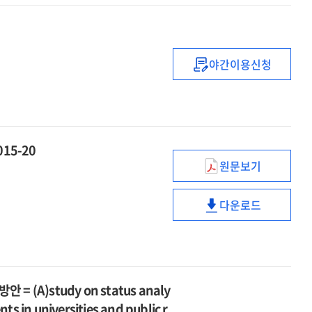
및
활용기반
구축
야간이용신청
과학기술
젠더혁신지수
및
정책개발
연구
015-20
원문보기
(2015년도)KIST
이슈페이퍼
다운로드
=
(2015년도)KIST
KISTEP
이슈페이퍼
issue
=
paper
KISTEP
2015-
issue
)study on status analy
20
paper
ts in universities and public r