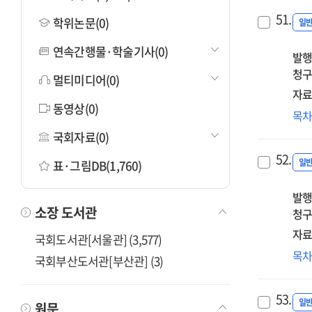
51.
학위논문(0)
일
연속간행물·학술기사(0)
발행
청구
멀티미디어(0)
자료
동영상(0)
신
목
:
국회자료(0)
20
52.
사
일
표·그림DB(1,760)
적
발행
재
소장 도서관
청구
보
자료
국회도서관[서울관] (3,577)
제
목
국회부산도서관[부산관] (3)
경
향
53.
위
일
원문