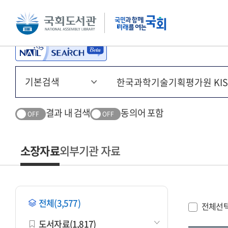
본문 바로가기
주메뉴 바로가기
결과 내 검색
동의어 포함
OFF
OFF
소장자료
외부기관 자료
전체(3,577)
전체선
도서자료(1,817)