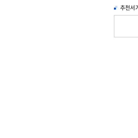
추천서
철학, 심리학
문학
문학
세이노의 가르침 : 피
홍학의 자리 : 정해연
불편한 편의점 
보다 진하게 살아라
장편소설
연 장편소설