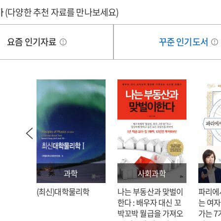
가
(다양한 추천 자료를 만나보세요)
요즘 인기자료
꾸준 인기도서
과학
사회과학
: 김호
(최신)대학물리학
나는 부동산과 맞벌이
파리에
한다 : 배우자 대신 꼬
는 여자
박꼬박 월급을 가져오
가는 7