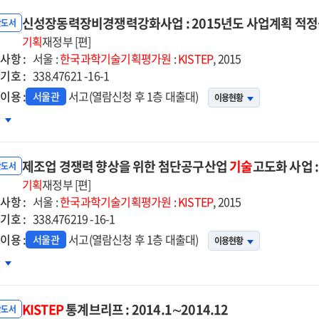
신성장동력장비경쟁력강화사업 : 2015년도 사업계획 적정
반도서
기획
재정부 [편]
사항 :
서울 :
한국과학기술기획평가원
:
KISTEP
, 2015
기호 :
338.47621 -16-1
이용 :
서고(열람신청 후 1층 대출대)
서울관
이용현황
성장동력장비경쟁력강화사업
차
15년도
제조업 경쟁력 향상을 위한 첨단공구산업
기술
고도화 사업 
업계획
반도서
정성
기획
재정부 [편]
사항 :
검토
서울 :
한국과학기술기획평가원
:
KISTEP
, 2015
기호 :
고서
338.476219 -16-1
이용 :
서고(열람신청 후 1층 대출대)
서울관
이용현황
조업
차
쟁력
상을
KISTEP
통계브리프 : 2014.1∼2014.12
한
반도서