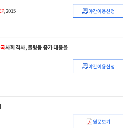
:
EP
, 2015
야간이용신청
2014년도
KISTEP
예비타당성조사
통계브리프
보고서
:
2014.1∼2014.1
한국
사회 격차, 불평등 증가 대응을
야간이용신청
(2015년)KISTE
10대
미래유망기술
선정에
관한
연구
서
:
한국사회
원문보기
국민
격차,
안전