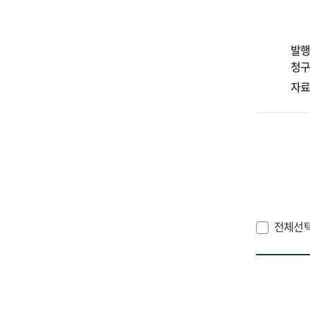
pap
201
20
발행
청구
자료
전체선