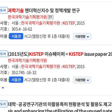
구
과학기술
젠더혁신지수 및 정책개발 연구
반도서
한국과학기술기획평가원
[편]
사항 :
서울 :
한국과학기술기획평가원
:
KISTEP
, 2015
기호 :
305.4 -16-62
이용 :
서고(열람신청 후 1층 대출대)
서울관
이용현황
(2015년도)
KISTEP
이슈페이퍼 =
KISTEP
issue paper 2
반도서
한국과학기술기획평가원
사항 :
서울 :
한국과학기술기획평가원
:
KISTEP
, 2015
기호 :
352.745 -16-32
이용 :
서고(열람신청 후 1층 대출대)
서울관
이용현황
015년도)KISTEP
차
슈페이퍼
대학·공공연구기관의 미활용특허 현황분석 및 활용도 제고방안 = (A
TEP
반도서
ue
sis and enhancing the utilization of the unused paten