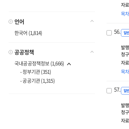
자료
국
목
안
언어
로
56.
한국어 (1,814)
:
일
20
발행
예
공공정책
청구
보
자료
국내공공정책정보 (1,666)
(2
목
- 정부기관 (351)
예
- 공공기관 (1,315)
일
57.
제
일
위
발행
조
청구
체
개
자료
방