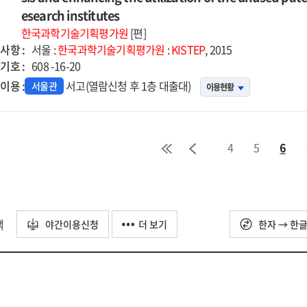
er
esearch institutes
5-
한국과학기술기획평가원
[편]
사항 :
서울 :
한국과학기술기획평가원
:
KISTEP
, 2015
기호 :
608 -16-20
이용 :
서고(열람신청 후 1층 대출대)
서울관
이용현황
4
5
6
택
야간이용신청
더 보기
한자 → 한