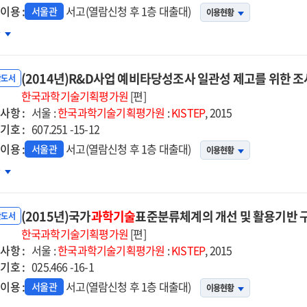
이용 :
서고(열람신청 후 1층 대출대)
서울관
이용현황
민
차
전
봇프로젝트
(2014년)R&D사업 예비타당성조사 일관성 제고를 위한 조
반도서
14년도
한국과학기술기획평가원
[편]
사항 :
비타당성조사
서울 :
한국과학기술기획평가원
:
KISTEP
, 2015
기호 :
고서
607.251 -15-12
이용 :
서고(열람신청 후 1층 대출대)
서울관
이용현황
014년)R&D사업
차
비타당성조사
관성
(2015년)국가
과학기술
표준분류체계의 개선 및 활용기반 
고를
반도서
한
한국과학기술기획평가원
[편]
사항 :
사
서울 :
한국과학기술기획평가원
:
KISTEP
, 2015
기호 :
계
025.466 -16-1
선
이용 :
서고(열람신청 후 1층 대출대)
서울관
이용현황
향