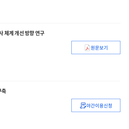
불평등
로봇프로젝트
증가
:
대응을
2014년도
위한
예비타당성조사
미래유망기술
사 체계 개선 방향 연구
보고서
원문보기
(2014년)R&D사
예비타당성조사
일관성
제고를
위한
조사
구축
체계
개선
야간이용신청
방향
(2015년)
연구
국가과학기술표
개선