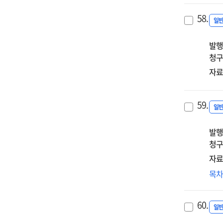
연
58.
일
발행
청구
자료
59.
일
발행
청구
자료
(2
목
이
=
60.
KIS
일
iss