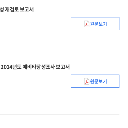
성 재검토 보고서
원문보기
신성장동력장비
:
2015년도
사업계획
적정성
재검토
: 2014년도 예비타당성조사 보고서
보고서
원문보기
제조업
경쟁력
향상을
위한
첨단공구산업
기술고도화
사업