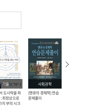
of
the
unused
patents
in
universities
and
public
research
institutes
기술
사회과학
문학
서 도시락을 파
(맨큐의 경제학) 연습
전지적 독자 시점 = 싱
 : 최정상으로
문제풀이
숑 장편소설
가지 부의 시크