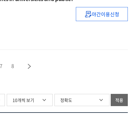
2015-
20
야간이용신청
대학
·
공공연구기관의
미활용특허
현황분석
및
활용도
7
8
제고방안
=
(A)study
on
status
글
적용
analysis
and
enhancing
the
utilization